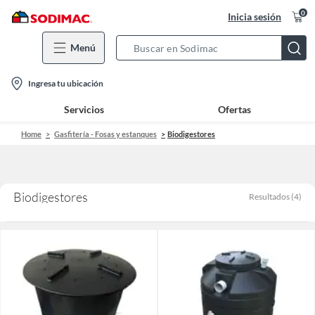
0
Inicia sesión
Menú
Search
Bar
location-
Ingresa tu ubicación
icon
Servicios
Ofertas
Home
Gasfitería - Fosas y estanques
Biodigestores
Biodigestores
Resultados
(
4
)