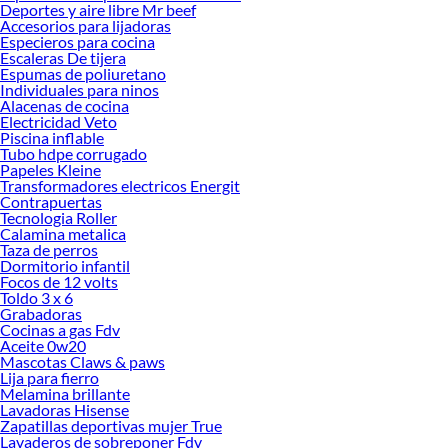
Deportes y aire libre Mr beef
precio inicial, sino también los beneficios a largo plazo. Un buen biodigestor
Accesorios para lijadoras
reduce el riesgo de contaminación, mejora la calidad del suelo y disminuye el uso
Especieros para cocina
de productos químicos en cultivos. Además, al tratar los residuos en el mismo
Escaleras De tijera
Espumas de poliuretano
lugar, se evitan gastos en transporte y mantenimiento de redes externas. Si estás
Individuales para ninos
evaluando opciones para tu vivienda, comunidad o proyecto agrícola, te
Alacenas de cocina
invitamos a explorar nuestras colecciones disponibles y conocer más sobre sus
Electricidad Veto
beneficios.
Piscina inflable
Tubo hdpe corrugado
Descubre cuál se adapta mejor a ti y elige con confianza una solución que
Papeles Kleine
combina funcionalidad, ahorro y compromiso ambiental. Aquí podrás
Transformadores electricos Energit
Contrapuertas
comparar modelos, capacidades y precios para tomar una decisión informada y
Tecnologia Roller
segura.
Calamina metalica
Taza de perros
Complementa tu compra con estos productos:
Dormitorio infantil
Tanques, cisternas y biodigestores
Focos de 12 volts
Accesorios de tanques y cisternas
Toldo 3 x 6
Grabadoras
Estanque de combustible
Cocinas a gas Fdv
Tanques de agua
Aceite 0w20
Mascotas Claws & paws
Lija para fierro
Melamina brillante
Lavadoras Hisense
Zapatillas deportivas mujer True
Lavaderos de sobreponer Fdv