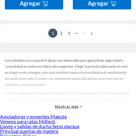
Agregar
Agregar
...
1
2
3
18
Los mamelucos y ropa de trabajo son esenciales para garantizar seguridad y
comodidad en entornos laborales exigentes. Elegir la prenda adecuada no solo
protege contra riesgos, sino que también mejora la movilidad y el rendimiento
durante la jornada. Contar con vestimenta especializada es una inversión en
bienestar y productividad.
En esta categoría encontrarás mamelucos y ropa de trabajo en diferentes estilos,
materiales y colores, diseñados para adaptarse a diversas actividades. Desde
opciones ligeras para trabajos en interiores hasta modelos resistentes para
Mostrar más
condiciones extremas, la variedad disponible permite seleccionar la prenda ideal
Amoladoras y esmeriles Makute
según el tipo de tarea y el nivel de protección requerido. Además, muchos
Veneno para ratas Mdtech
diseños incorporan detalles prácticos que facilitan el día a día sin sacrificar
Llaves y salidas de ducha Sensi dacqua
confort.
Principal puertas de madera
Pelacables Bahco