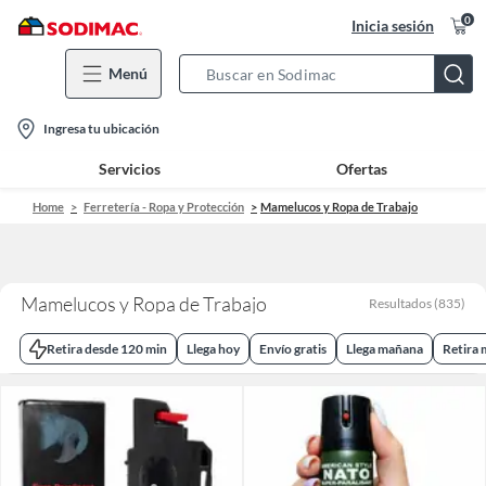
0
Inicia sesión
Menú
Search
Bar
location-
Ingresa tu ubicación
icon
Servicios
Ofertas
Home
Ferretería - Ropa y Protección
Mamelucos y Ropa de Trabajo
Mamelucos y Ropa de Trabajo
Resultados
(
835
)
Retira desde 120 min
Llega hoy
Envío gratis
Llega mañana
Retira