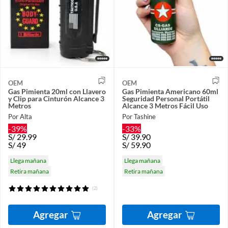
OEM
OEM
Gas Pimienta 20ml con Llavero
Gas Pimienta Americano 60ml
y Clip para Cinturón Alcance 3
Seguridad Personal Portátil
Metros
Alcance 3 Metros Fácil Uso
Por Alta
Por Tashine
-39%
-33%
S/
29.99
S/
39.90
S/
49
S/
59.90
Llega mañana
Llega mañana
Retira mañana
Retira mañana
(2)
Agregar
Agregar