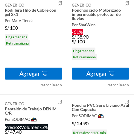
GENERICO
GENERICO
Rodillera Hilo de Cobre con
Ponchos ciclo Motorizado
gel 2x1
impermeable protector de
lluvias
Por Mate Tienda
Por SharWinn
S/
100
-61%
S/
38.90
Llega mañana
S/
100
Retira mañana
Llega mañana
Retira mañana
Agregar
Agregar
Patrocinado
Patrocinado
GENERICO
Poncho PVC Spro Liviano Azul
Pantalón de Trabajo DENIM
Con Capucha
C/R
Por SODIMAC
Por SODIMAC
S/
24.90
Precio
Volumen
-5%
S/
47.40
Retira desde 120 min