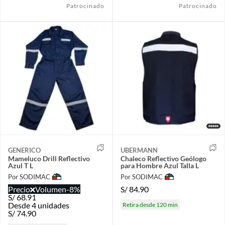
Patrocinado
Patrocinado
GENERICO
UBERMANN
Mameluco Drill Reflectivo
Chaleco Reflectivo Geólogo
Azul T L
para Hombre Azul Talla L
Por SODIMAC
Por SODIMAC
Precio
Volumen
-8%
S/
84.90
S/
68.91
Desde 4 unidades
Retira desde 120 min
S/
74.90