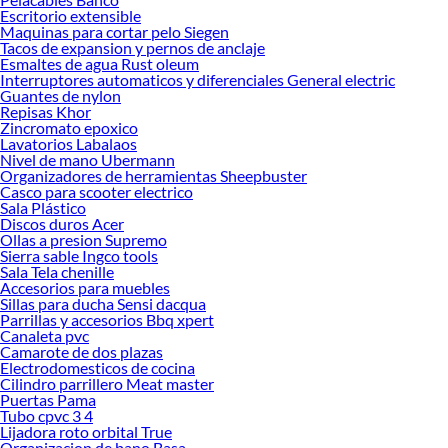
Explorar las alternativas te ayudará a comparar beneficios y elegir la opción que
Escritorio extensible
mejor se ajuste a tus necesidades. Descubre cuál se adapta mejor a ti y conoce
Maquinas para cortar pelo Siegen
Tacos de expansion y pernos de anclaje
más sobre sus ventajas para trabajar con seguridad y confianza. Explora
Esmaltes de agua Rust oleum
nuestras colecciones disponibles y encuentra la ropa que hará tu labor más
Interruptores automaticos y diferenciales General electric
cómoda y eficiente.
Guantes de nylon
Repisas Khor
Complementa tu compra con estos productos:
Zincromato epoxico
Lavatorios Labalaos
Chaleco de seguridad
Nivel de mano Ubermann
Faja lumbar para trabajar
Organizadores de herramientas Sheepbuster
Parte inferior del cuerpo
Casco para scooter electrico
Parte superior del cuerpo
Sala Plástico
Mameluco
Discos duros Acer
Ropa y Protección
Ollas a presion Supremo
Epp
Sierra sable Ingco tools
Impermeable para lluvia
Sala Tela chenille
Accesorios para muebles
Zapatos de seguridad
Sillas para ducha Sensi dacqua
Parrillas y accesorios Bbq xpert
Canaleta pvc
Camarote de dos plazas
Electrodomesticos de cocina
Cilindro parrillero Meat master
Puertas Pama
Tubo cpvc 3 4
Lijadora roto orbital True
Organizacion de bano Basa