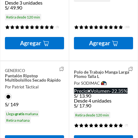
Desde 3 unidades
S/
49.90
Retira desde 120 min
(5)
(10)
Agregar
Agregar
GENERICO
Polo de Trabajo Manga Larga
Pantalón Ripstop
Plomo Talla L
Multibolsillos Secado Rápido
Por SODIMAC
Por Patriot Táctical
Precio
Volumen
-22.35%
S/
13.90
Desde 4 unidades
S/
149
S/
17.90
Llega
gratis
mañana
Retira desde 120 min
Retira mañana
(7)