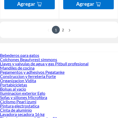
Agregar
Agregar
1
2
Bebederos para gatos
Colchones Beautyrest simmons
Llaves y valvulas de agua y gas Pitbull profesional
Mandiles de cocina
Pegamentos y adhesivos Pegatanke
Construccion y ferreteria Forte
Organizacion Vidita
Portabicicletas
Bolsas al vacio
Iluminacion exterior Eglo
Sofas y sillones Microfibra
Ciclismo Pearl izumi
Pintura electrostatica
Cinta de aluminio
Lavadora secadora 16 kg