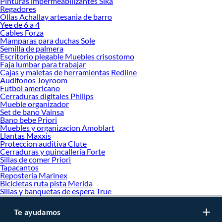
Pinturas impermeabilizantes Sika
Regadores
Ollas Achallay artesania de barro
Yee de 6 a 4
Cables Forza
Mamparas para duchas Sole
Semilla de palmera
Escritorio plegable Muebles crisostomo
Faja lumbar para trabajar
Cajas y maletas de herramientas Redline
Audifonos Joyroom
Futbol americano
Cerraduras digitales Philips
Mueble organizador
Set de bano Vainsa
Bano bebe Priori
Muebles y organizacion Amoblart
Llantas Maxxis
Proteccion auditiva Clute
Cerraduras y quincalleria Forte
Sillas de comer Priori
Tapacantos
Reposteria Marinex
Bicicletas ruta pista Merida
Sillas y banquetas de espera True
Te ayudamos