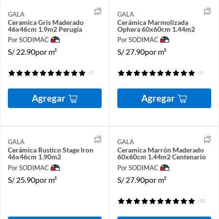
GALA
GALA
Ceramica Gris Maderado
Cerámica Marmolizada
46x46cm 1.9m2 Perugia
Ophera 60x60cm 1.44m2
Por SODIMAC
Por SODIMAC
S/
22.90
por m²
S/
27.90
por m²
(1)
(3)
Agregar
Agregar
GALA
GALA
Cerámica Rustico Stage Iron
Ceramica Marrón Maderado
46x46cm 1.90m2
60x60cm 1.44m2 Centenario
Por SODIMAC
Por SODIMAC
S/
25.90
por m²
S/
27.90
por m²
(10)