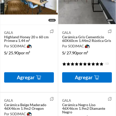
GALA
GALA
Highland Honey 20 x 60 cm
Cerámica Gris Cementicio
Primera 1.44 m²
60X60cm 1.44m2 Rústica Gris
Por SODIMAC
Por SODIMAC
S/
25.90
por m²
S/
27.90
por m²
(12)
Agregar
Agregar
GALA
GALA
Cerámica Beige Maderado
Cerámica Negro Liso
46X46cm 1.9m2 Oregon
46X46cm 1.9m2 Diamante
Negro
Por SODIMAC