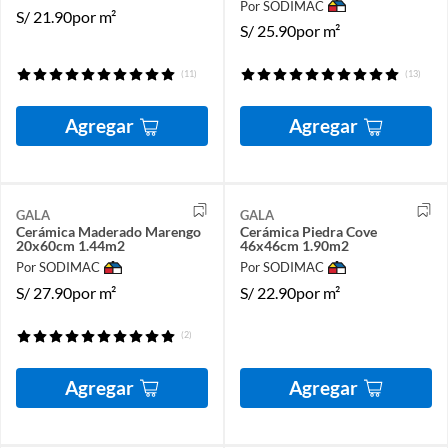
Por SODIMAC
S/
21.90
por m²
S/
25.90
por m²
(11)
(13)
Agregar
Agregar
GALA
GALA
Cerámica Maderado Marengo
Cerámica Piedra Cove
20x60cm 1.44m2
46x46cm 1.90m2
Por SODIMAC
Por SODIMAC
S/
27.90
por m²
S/
22.90
por m²
(2)
Agregar
Agregar