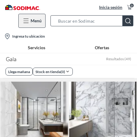
0
Inicia sesión
Menú
Search
Bar
location-
Ingresa tu ubicación
icon
Servicios
Ofertas
Gala
Resultados
(
49
)
Llega mañana
Stock en tienda
(
0
)