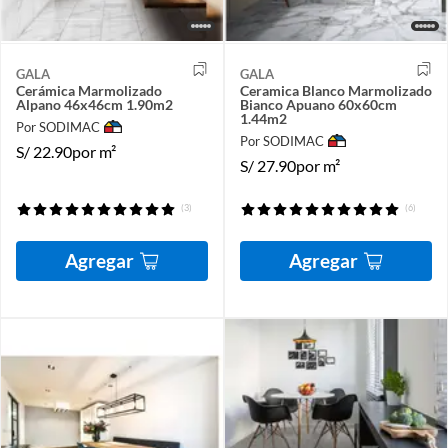
GALA
GALA
Cerámica Marmolizado
Ceramica Blanco Marmolizado
Alpano 46x46cm 1.90m2
Bianco Apuano 60x60cm
1.44m2
Por SODIMAC
Por SODIMAC
S/
22.90
por m²
S/
27.90
por m²
(3)
(6)
Agregar
Agregar