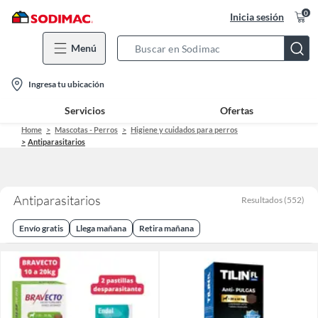
0
Inicia sesión
Menú
Search
Bar
location-
Ingresa tu ubicación
icon
Servicios
Ofertas
Home
Mascotas - Perros
Higiene y cuidados para perros
Antiparasitarios
Antiparasitarios
Resultados
(
552
)
Envío gratis
Llega mañana
Retira mañana