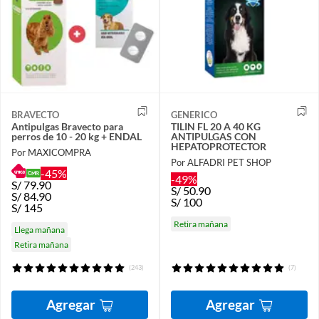
BRAVECTO
GENERICO
Antipulgas Bravecto para
TILIN FL 20 A 40 KG
perros de 10 - 20 kg + ENDAL
ANTIPULGAS CON
HEPATOPROTECTOR
Por MAXICOMPRA
Por ALFADRI PET SHOP
-45%
-49%
S/
79.90
S/
50.90
S/
84.90
S/
100
S/
145
Retira mañana
Llega mañana
Retira mañana
(243)
(7)
Agregar
Agregar