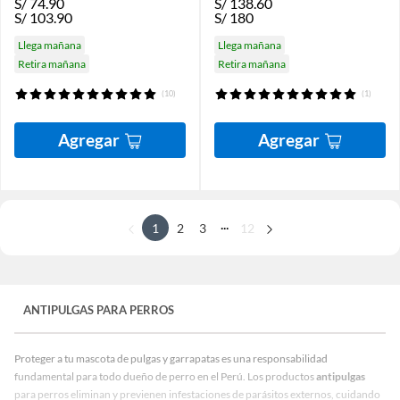
S/
74.90
S/
138.60
S/
103.90
S/
180
Llega mañana
Llega mañana
Retira mañana
Retira mañana
(10)
(1)
Agregar
Agregar
...
1
2
3
12
ANTIPULGAS PARA PERROS
Proteger a tu mascota de pulgas y garrapatas es una responsabilidad
fundamental para todo dueño de perro en el Perú. Los productos
antipulgas
para perros eliminan y previenen infestaciones de parásitos externos, cuidando