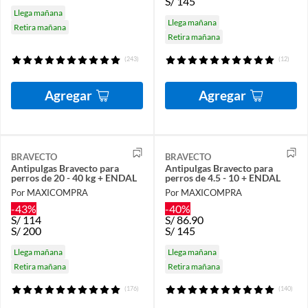
S/
145
Llega mañana
Llega mañana
Retira mañana
Retira mañana
(243)
(12)
Agregar
Agregar
BRAVECTO
BRAVECTO
Antipulgas Bravecto para
Antipulgas Bravecto para
perros de 20 - 40 kg + ENDAL
perros de 4.5 - 10 + ENDAL
Por MAXICOMPRA
Por MAXICOMPRA
-43%
-40%
S/
114
S/
86.90
S/
200
S/
145
Llega mañana
Llega mañana
Retira mañana
Retira mañana
(176)
(140)