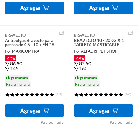
Agregar
Agregar
BRAVECTO
BRAVECTO
Antipulgas Bravecto para
BRAVECTO 10 - 20KG X 1
perros de 4.5 - 10 + ENDAL
TABLETA MASTICABLE
Por MAXICOMPRA
Por ALFADRI PET SHOP
-40%
-48%
S/
86.90
S/
82.50
S/
145
S/
160
Llega mañana
Llega mañana
Retira mañana
Retira mañana
(139)
(302)
Agregar
Agregar
Patrocinado
Patrocinado