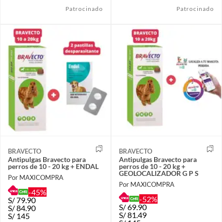
Patrocinado
Patrocinado
BRAVECTO
BRAVECTO
Antipulgas Bravecto para
Antipulgas Bravecto para
perros de 10 - 20 kg + ENDAL
perros de 10 - 20 kg +
GEOLOCALIZADOR G P S
Por MAXICOMPRA
Por MAXICOMPRA
-45%
-52%
S/
79.90
S/
69.90
S/
84.90
S/
81.49
S/
145