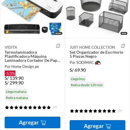
VIDITA
JUST HOME COLLECTION
Termolaminadora
Set Organizador de Escritorio
Plastificadora Máquina
5 Piezas Negro
Laminadora Cortador De Papel
Por SODIMAC
300 Micas
Por Home Design pe
S/
69.90
-53%
S/
139.90
Llega hoy
S/
299.90
Retira desde 120 min
Llega mañana
Retira mañana
(86)
(54)
Agregar
Agregar