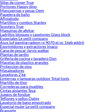
una solución portátil que puedas mover según el momento o el lugar.
Sillas de comer True
Portones Happy dino
Explora nuestras colecciones disponibles y descubre cuál se adapta mejor a ti.
Mancuernas y pesas Oem
Conoce más sobre sus beneficios y crea un entorno más funcional, limpio y
Papelera de baño
Aflojatodo
agradable para trabajar o estudiar.
Martillos y combos Stanley
Scooters True
Maquinas de afeitar
Ladrillos bloques y casetones Glass block
Especiales Le petit company
Asus tuf gaming radeon rx 9070 xt oc 16gb gddr6
Exprimidores y extractores Imaco
Cana de pescar Jarvis walker
Plantas de jardin
Griferia de cocina y lavadero Dxn
Macetas de plastico grandes
Proteccion de ojos
Masajeadores
Lavadoras 2 kg
Linternas y lamparas outdoor Total tools
Martillo de thor
Correderas para muebles
Cintas aislantes Tesa
Juegos de fondue
Teflones y sellos Oatey
Lavatorio de bano empotrado
Especial mujer Le petit company
Braquete