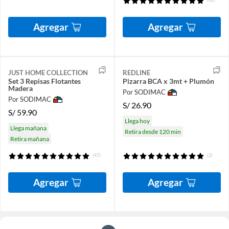
Agregar
Agregar
JUST HOME COLLECTION
REDLINE
Set 3 Repisas Flotantes
Pizarra BCA x 3mt + Plumón
Madera
Por SODIMAC
Por SODIMAC
S/
26.90
S/
59.90
Llega hoy
Llega mañana
Retira desde 120 min
Retira mañana
(47)
(2)
Agregar
Agregar