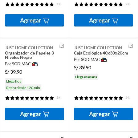
(13)
(73)
Agregar
Agregar
JUST HOME COLLECTION
JUST HOME COLLECTION
Organizador de Papeles 3
Caja Ecológica 40x30x20cm
Niveles Negro
Por SODIMAC
Por SODIMAC
S/
39.90
S/
39.90
Llega mañana
Llega hoy
Retira desde 120 min
(36)
(14)
Agregar
Agregar