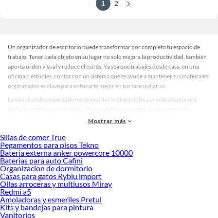
1
2
Un organizador de escritorio puede transformar por completo tu espacio de
trabajo. Tener cada objeto en su lugar no solo mejora la productividad, también
aporta orden visual y reduce el estrés. Ya sea que trabajes desde casa, en una
oficina o estudies, contar con un sistema que te ayude a mantener tus materiales
organizados es clave para enfocarte mejor en tus tareas diarias.
La variedad de organizadores de escritorio disponibles permite adaptarse a
distintos estilos y necesidades. Hay modelos compactos para escritorios
pequeños, opciones modulares que se ajustan al espacio, y diseños verticales
Mostrar más
que aprovechan mejor la superficie. Los colores van desde tonos neutros como
Sillas de comer True
blanco, gris o negro, hasta propuestas más modernas en madera, acrílico o
Pegamentos para pisos Tekno
metal. También existen acabados minimalistas, industriales o decorativos,
Bateria externa anker powercore 10000
ideales para combinar con el ambiente de tu oficina o estudio.
Baterias para auto Cafini
Organizacion de dormitorio
Elegir el organizador de escritorio adecuado depende del tipo de objetos que
Casas para gatos Rybiu import
necesitas tener a mano. Si trabajas con papelería, una opción con
Ollas arroceras y multiusos Miray
Redmi a5
compartimentos específicos puede ayudarte a mantener todo en orden. Para
Amoladoras y esmeriles Pretul
quienes usan dispositivos electrónicos, hay modelos que incluyen espacios para
Kits y bandejas para pintura
cables, cargadores o tablets. También es útil considerar si prefieres algo fijo o
Vanitorios