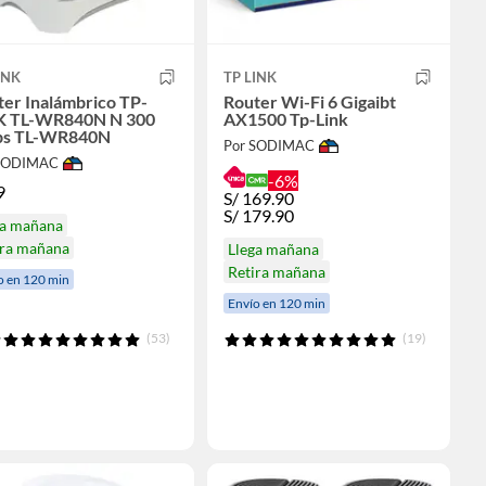
INK
TP LINK
er Inalámbrico TP-
Router Wi-Fi 6 Gigaibt
K TL-WR840N N 300
AX1500 Tp-Link
s TL-WR840N
Por SODIMAC
 SODIMAC
-6%
9
S/
169.90
S/
179.90
ga mañana
ira mañana
Llega mañana
Retira mañana
o en 120 min
Envío en 120 min
(53)
(19)