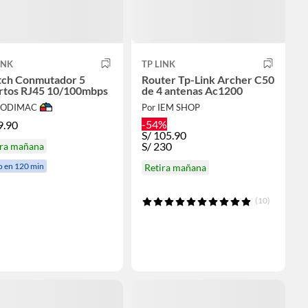
INK
TP LINK
tch Conmutador 5
Router Tp-Link Archer C50
rtos RJ45 10/100mbps
de 4 antenas Ac1200
 SODIMAC
Por IEM SHOP
-54%
9.90
S/
105.90
S/
230
ira mañana
o en 120 min
Retira mañana
(10)