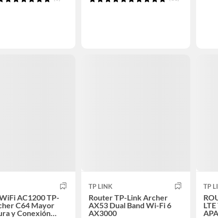
TP LINK
TP L
 WiFi AC1200 TP-
Router TP-Link Archer
ROU
rcher C64 Mayor
AX53 Dual Band Wi-Fi 6
LTE
ura y Conexión
AX3000
AP