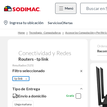
Menú
location-
Ingresa tu ubicación
Servicios
Ofertas
icon
Home
Tecnología - Computadoras
Accesorios Computación y Periféric
Ordena
Recom
Conectividad y Redes
Routers - tp link
Resultados
(
525
)
Filtro seleccionado
tp link
Tipo de Entrega
Envío a domicilio
Gratis
Llega mañana