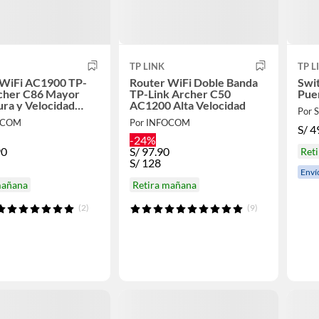
TP LINK
TP L
 WiFi AC1900 TP-
Router WiFi Doble Banda
Swi
rcher C86 Mayor
TP-Link Archer C50
Pue
ra y Velocidad
AC1200 Alta Velocidad
Por
IMO
OCOM
Por INFOCOM
S/
4
-24%
90
S/
97.90
Ret
S/
128
Enví
mañana
Retira mañana
(2)
(9)