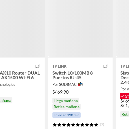
TP LINK
TP L
 AX10 Router DUAL
Switch 10/100MB 8
Sis
AX1500 Wi-Fi 6
Puertos RJ-45
Dec
2.4
cnologies
Por SODIMAC
Ac1
Por 
S/
69.90
-45
mañana
S/
6
Llega mañana
S/
1
Retira mañana
Ret
Envío en 120 min
(7)