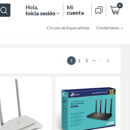
0
Hola
,
Mi
cuenta
Inicia sesión
Círculo de Especialistas
Contáctanos
...
1
2
3
11