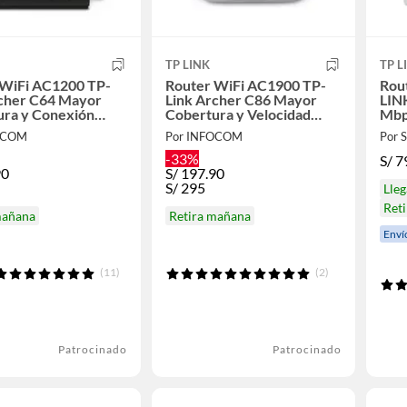
TP LINK
TP L
 WiFi AC1200 TP-
Router WiFi AC1900 TP-
Rout
rcher C64 Mayor
Link Archer C86 Mayor
LIN
ura y Conexión
Cobertura y Velocidad
Mbp
and
MU-MIMO
OCOM
Por INFOCOM
Por
-33%
S/
7
90
S/
197.90
S/
295
Lle
Ret
mañana
Retira mañana
Enví
(11)
(2)
Patrocinado
Patrocinado