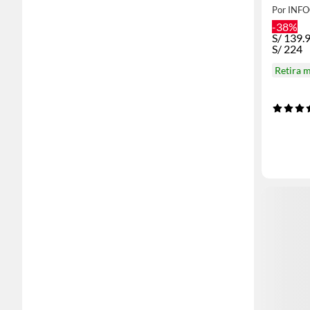
Dual B
Por INF
-38%
S/
139.
S/
224
Retira 