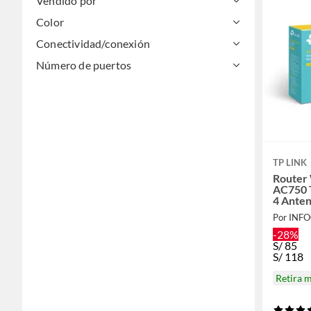
Vendido por
Color
Conectividad/conexión
Número de puertos
TP LINK
Router
AC750 
4 Ante
Por INF
-28%
S/
85
S/
118
Retira 