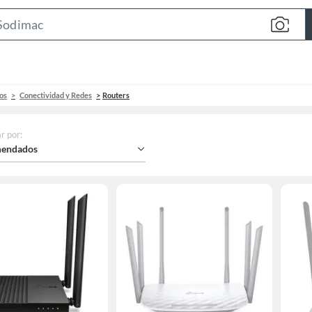
Search
Bar
os
Conectividad y Redes
Routers
r por
:
endados