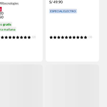
S/
49.90
MRtecnologies
%
ESPECIAL ELECTRO
20
50
ío
gratis
ira mañana
(2)
(3)