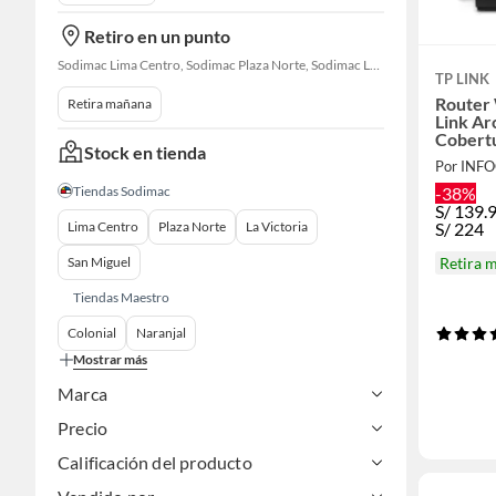
Retiro en un punto
Sodimac Lima Centro, Sodimac Plaza Norte, Sodimac La Victoria, Sodimac San Miguel, Sodimac S. J. Lurigancho, Sodimac Primavera, Sodimac Chacarilla, Sodimac Av. La Molina, Sodimac Colonial, Sodimac Naranjal
TP LINK
Router
Retira mañana
Link A
Cobert
Stock en tienda
Dual B
Por INF
-38%
Tiendas Sodimac
S/
139.
S/
224
Lima Centro
Plaza Norte
La Victoria
Retira 
San Miguel
Tiendas Maestro
Colonial
Naranjal
Mostrar más
Marca
Precio
Calificación del producto