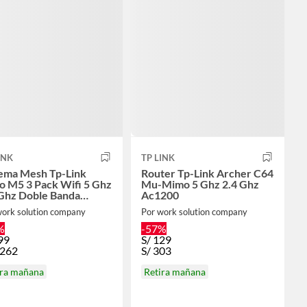
INK
TP LINK
tema Mesh Tp-Link
Router Tp-Link Archer C64
o M5 3 Pack Wifi 5 Ghz
Mu-Mimo 5 Ghz 2.4 Ghz
 Ghz Doble Banda
Ac1200
300
work solution company
Por work solution company
%
-57%
99
S/
129
,262
S/
303
ira mañana
Retira mañana