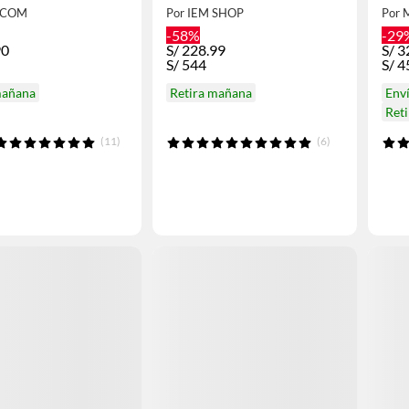
and
OCOM
Por IEM SHOP
Por 
-58%
-29
90
S/
228.99
S/
3
S/
544
S/
4
mañana
Retira mañana
Env
Ret
(11)
(6)