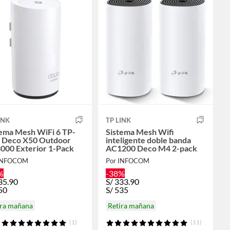
INK
TP LINK
tema Mesh WiFi 6 TP-
Sistema Mesh Wifi
k Deco X50 Outdoor
inteligente doble banda
000 Exterior 1-Pack
AC1200 Deco M4 2-pack
 INFOCOM
Por INFOCOM
%
-38%
35.90
S/
333.90
50
S/
535
ira mañana
Retira mañana
(1)
(11)