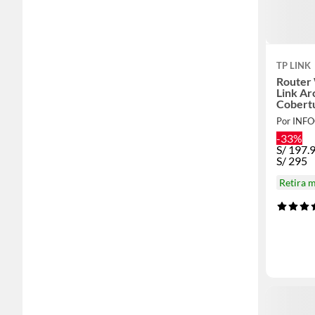
TP LINK
Router
Link A
Cobertu
MU-M
Por INF
-33%
S/
197.
S/
295
Retira 