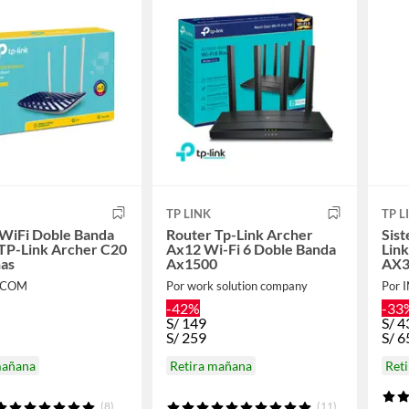
TP LINK
TP L
 WiFi Doble Banda
Router Tp-Link Archer
Sis
TP-Link Archer C20
Ax12 Wi-Fi 6 Doble Banda
Lin
nas
Ax1500
AX3
OCOM
Por work solution company
Por
-42%
-33
S/
149
S/
4
S/
259
S/
6
mañana
Retira mañana
Ret
(8)
(11)