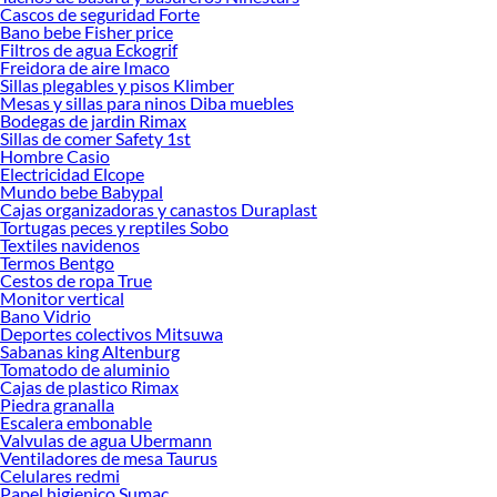
Cascos de seguridad Forte
Por otro lado, si estás renovando tu sistema de iluminación o buscando una
Bano bebe Fisher price
alternativa más moderna, los tubos LED ofrecen una excelente relación entre
Filtros de agua Eckogrif
calidad y consumo. A diferencia de los tubos tradicionales, generan menos calor,
Freidora de aire Imaco
tienen una vida útil más larga y en muchos casos no requieren reemplazo
Sillas plegables y pisos Klimber
Mesas y sillas para ninos Diba muebles
frecuente. Elegir el tubo de luz adecuado no solo mejora la visibilidad, sino que
Bodegas de jardin Rimax
también aporta seguridad y confort en el día a día.
Sillas de comer Safety 1st
Hombre Casio
Explora nuestras colecciones disponibles y descubre cuál se adapta mejor a ti.
Electricidad Elcope
Conoce más sobre sus beneficios y transforma tus espacios con una iluminación
Mundo bebe Babypal
eficiente, duradera y funcional.
Cajas organizadoras y canastos Duraplast
Tortugas peces y reptiles Sobo
Complementa tu compra con estos productos:
Textiles navidenos
Termos Bentgo
Canalización
Cestos de ropa True
Cajas de paso
Monitor vertical
Canaleta
Bano Vidrio
Tubo galvanizado
Deportes colectivos Mitsuwa
Sabanas king Altenburg
Tomatodo de aluminio
Cajas de plastico Rimax
Piedra granalla
Escalera embonable
Valvulas de agua Ubermann
Ventiladores de mesa Taurus
Celulares redmi
Papel higienico Sumac