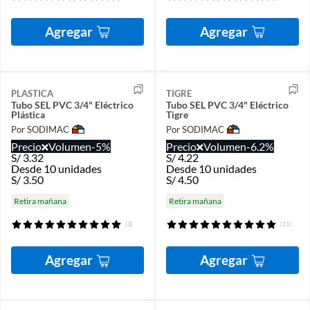
Agregar
Agregar
PLASTICA
TIGRE
Tubo SEL PVC 3/4" Eléctrico
Tubo SEL PVC 3/4" Eléctrico
Plástica
Tigre
Por SODIMAC
Por SODIMAC
Precio
Volumen
-5%
Precio
Volumen
-6.2%
S/
3.32
S/
4.22
Desde 10 unidades
Desde 10 unidades
S/
3.50
S/
4.50
Retira mañana
Retira mañana
(3)
(11)
Agregar
Agregar