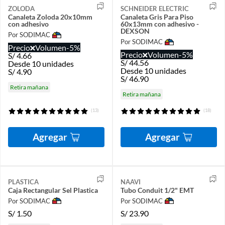
ZOLODA
SCHNEIDER ELECTRIC
Canaleta Zoloda 20x10mm
Canaleta Gris Para Piso
con adhesivo
60x13mm con adhesivo -
DEXSON
Por SODIMAC
Por SODIMAC
Precio
Volumen
-5%
Precio
Volumen
-5%
S/
4.66
S/
44.56
Desde 10 unidades
Desde 10 unidades
S/
4.90
S/
46.90
Retira mañana
Retira mañana
(13)
(18)
Agregar
Agregar
PLASTICA
NAAVI
Caja Rectangular Sel Plastica
Tubo Conduit 1/2" EMT
Por SODIMAC
Por SODIMAC
S/
1.50
S/
23.90