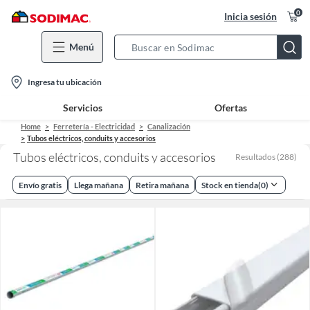
0
Inicia sesión
Menú
Search
Bar
location-
Ingresa tu ubicación
icon
Servicios
Ofertas
Home
Ferretería - Electricidad
Canalización
Tubos eléctricos, conduits y accesorios
Tubos eléctricos, conduits y accesorios
Resultados
(
288
)
Envío gratis
Llega mañana
Retira mañana
Stock en tienda
(
0
)