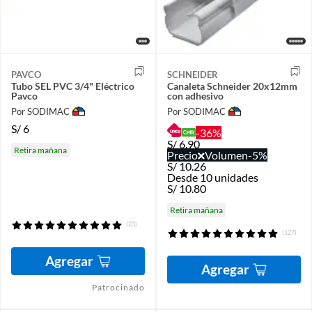
PAVCO
SCHNEIDER
Tubo SEL PVC 3/4" Eléctrico
Canaleta Schneider 20x12mm
Pavco
con adhesivo
Por SODIMAC
Por SODIMAC
S/
6
-36%
S/
6.90
Retira mañana
Precio
Volumen
-5%
S/
10.26
Desde 10 unidades
S/
10.80
Retira mañana
(23)
(127)
Agregar
Agregar
Patrocinado