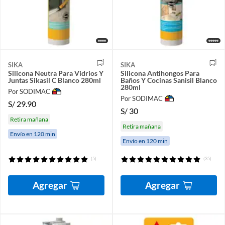
SIKA
SIKA
Silicona Neutra Para Vidrios Y
Silicona Antihongos Para
Juntas Sikasil C Blanco 280ml
Baños Y Cocinas Sanisil Blanco
280ml
Por SODIMAC
Por SODIMAC
S/
29.90
S/
30
Retira mañana
Retira mañana
Envío en 120 min
Envío en 120 min
(5)
(35)
Agregar
Agregar