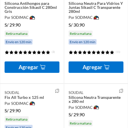
Silicona Antihongos para
Silicona Neutra Para Vidrios Y
Construcción Sikasil C 280ml
Juntas Sikasil C Transparente
Gris
280ml
Por SODIMAC
Por SODIMAC
S/
29.90
S/
30.90
Retira mañana
Retira mañana
Envío en 120 min
Envío en 120 min
(3)
(11)
Agregar
Agregar
SOUDAL
SOUDAL
Fix All Turbo x 125 ml
Silicona Neutra Transparente
x 280 ml
Por SODIMAC
Por SODIMAC
S/
29.90
S/
29.90
Retira mañana
Retira mañana
Envío en 120 min