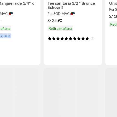
anguera de 1/4" x
Tee sanitaria 1/2 " Bronce
Eckogrif
Por
IMAC
Por SODIMAC
S/
1
0
S/
25.90
Ret
mañana
Retira mañana
120 min
(1)