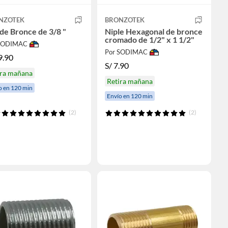
NZOTEK
BRONZOTEK
de Bronce de 3/8 "
Niple Hexagonal de bronce
cromado de 1/2" x 1 1/2"
 SODIMAC
Por SODIMAC
9.90
S/
7.90
ira mañana
Retira mañana
o en 120 min
Envío en 120 min
(2)
(2)