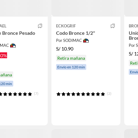
AEL
ECKOGRIF
BRO
e Bronce Pesado
Codo Bronce 1/2"
Uni
Bro
Por SODIMAC
IMAC
Por
S/
10.90
S/
1
10%
Retira mañana
Ret
Envío en 120 min
Enví
mañana
120 min
(7)
(2)