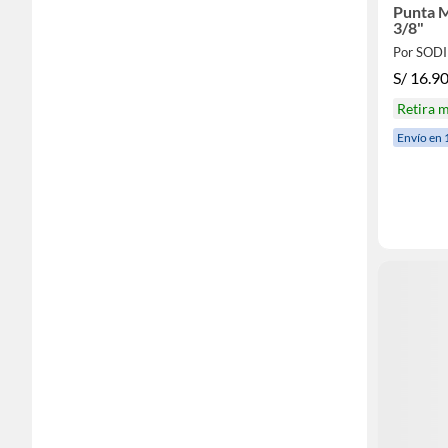
Punta M
3/8"
Por SOD
S/
16.9
Retira 
Envío en 