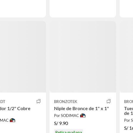
LDT
BRONZOTEK
BRO
dor 1/2" Cobre
Niple de Bronce de 1" x 1"
Tue
de 
Por SODIMAC
IMAC
Por
S/
9.90
S/
1
Retira mañana