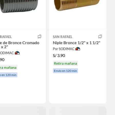
 RAFAEL
SAN RAFAEL
le de Bronce Cromado
Niple Bronce 1/2" x 1 1/2"
 x 2"
Por SODIMAC
 SODIMAC
S/
3.90
.90
Retira mañana
ira mañana
Envío en 120 min
o en 120 min