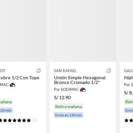
LDT
SAN RAFAEL
GAL
Cobre 1/2 Con Tope
Unión Simple Hexagonal
Nip
Bronce Cromado 1/2"
IMAC
Por
Por SODIMAC
S/
8
S/
12.90
mañana
Ret
Retira mañana
120 min
Enví
Envío en 120 min
(1)