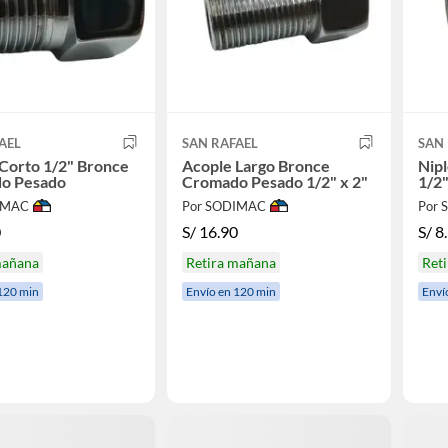
AEL
SAN RAFAEL
SAN
Corto 1/2" Bronce
Acople Largo Bronce
Nip
o Pesado
Cromado Pesado 1/2" x 2"
1/2"
IMAC
Por SODIMAC
Por
0
S/
16.90
S/
8
mañana
Retira mañana
Ret
120 min
Envío en 120 min
Enví