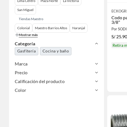
Lima Centro
Plaza Norte
La Victoria
San Miguel
ECKOGR
Codo para 
Tiendas Maestro
3/8"
Colonial
Maestro Barrios Altos
Naranjal
Por SOD
Mostrar más
S/
25.9
Categoría
Retira 
Gasfitería
Cocina y baño
Marca
Precio
Calificación del producto
Color