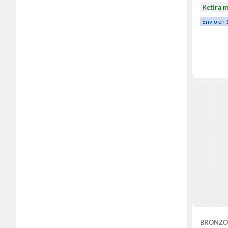
Retira 
Envío en 
BRONZO