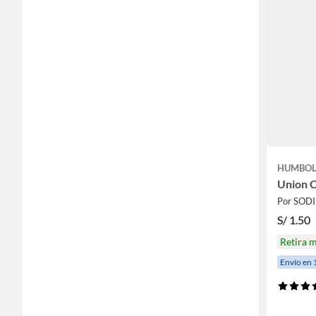
HUMBO
Union 
Por SOD
S/
1.50
Retira 
Envío en 