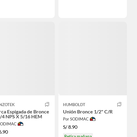
NZOTEK
HUMBOLDT
rca Espigada de Bronce
Unión Bronce 1/2" C/R
1/4 NPS X 5/16 HEM
Por SODIMAC
 SODIMAC
S/
8.90
6.90
Retira mañana