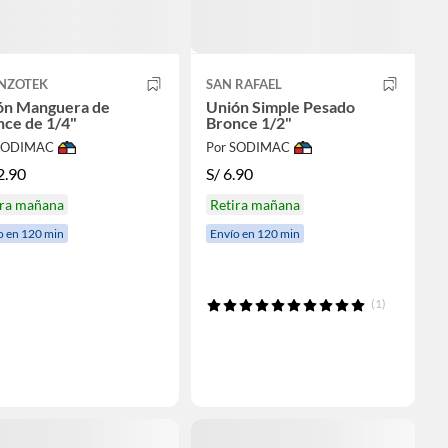
NZOTEK
SAN RAFAEL
ón Manguera de
Unión Simple Pesado
nce de 1/4"
Bronce 1/2"
 SODIMAC
Por SODIMAC
2.90
S/
6.90
ira mañana
Retira mañana
o en 120 min
Envío en 120 min
(1)