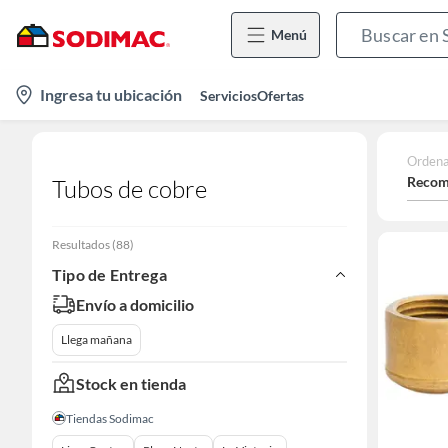
Menú
location-
Ingresa tu ubicación
Servicios
Ofertas
icon
Ordena
Recom
Tubos de cobre
Resultados
(
88
)
Tipo de Entrega
Envío a domicilio
Llega mañana
Stock en tienda
Tiendas Sodimac