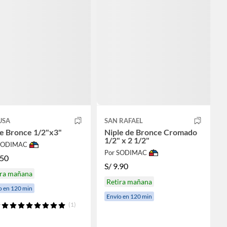
USA
SAN RAFAEL
le Bronce 1/2"x3"
Niple de Bronce Cromado
1/2" x 2 1/2"
 SODIMAC
Por SODIMAC
.50
S/
9.90
ira mañana
Retira mañana
o en 120 min
Envío en 120 min
(1)