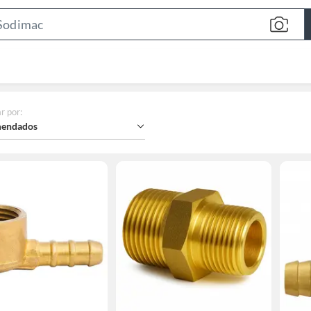
Search
Bar
r por
:
endados