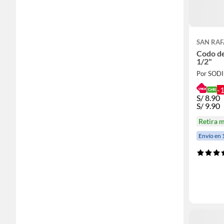
SAN RAF
Codo d
1/2"
Por SOD
-
S/
8.90
S/
9.90
Retira 
Envío en 