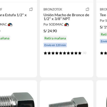
IF
BRONZOTEK
BRO
Estufa 1/2" x
Unión Macho de Bronce de
Tee 
1/2" x 3/8" NPT
Por
IMAC
Por SODIMAC
S/
1
0
S/
24.90
Ret
mañana
Retira mañana
Enví
Envío en 120 min
(1)