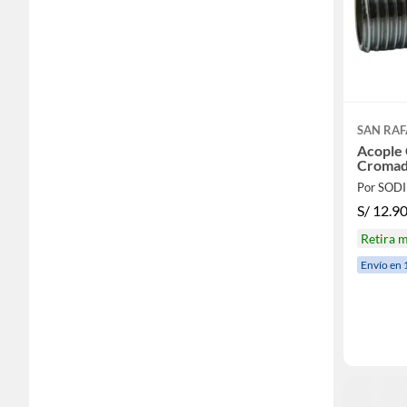
SAN RAF
Acople 
Cromad
Por SOD
S/
12.9
Retira 
Envío en 