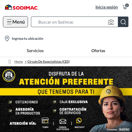
0
Inicia sesión
Menú
Search
Bar
location-
Ingresa tu ubicación
icon
Servicios
Ofertas
Home
Círculo De Especialistas (CES)