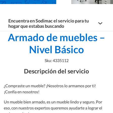
Encuentra en Sodimac el servicio para tu
hogar que estabas buscando
Armado de muebles –
Servicios Hogar
Nivel Básico
Centro de Proyectos de Baños y Cocinas
Sku: 4335112
Centro de Decoración a medida
Agenda tu servicio de diseño de Baños y Cocinas
Descripción del servicio
Agenda tu servicio de diseño de Muebles a
Agenda tu servicio de Cortinas, Rollers y
Proyectos a medida
¿Compraste un mueble? ¡Nosotros lo armamos por ti!
medida
Persianas
¡Confía en nosotros!
Baños
Agenda tu servicio de Tableros a medida
Un mueble bien armado, es un mueble lindo y seguro. Por
eso, con nuestros expertos queremos ayudarte a lograr el