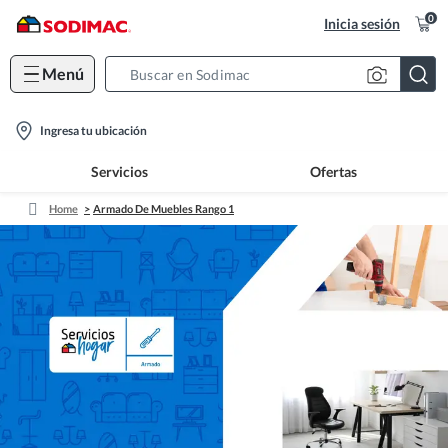
0
Inicia sesión
Menú
Search
Bar
location-
Ingresa tu ubicación
icon
Servicios
Ofertas
Home
Armado De Muebles Rango 1