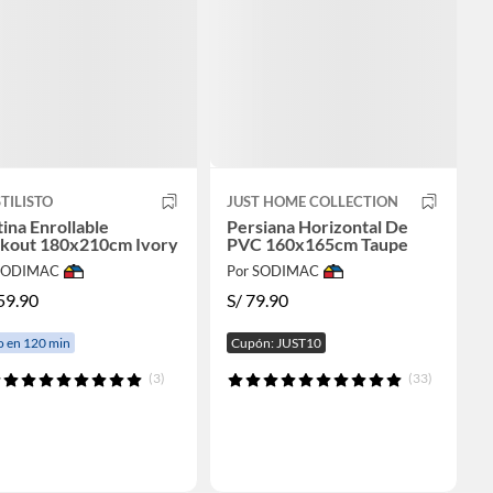
TILISTO
JUST HOME COLLECTION
ina Enrollable
Persiana Horizontal De
ckout 180x210cm Ivory
PVC 160x165cm Taupe
 SODIMAC
Por SODIMAC
59.90
S/
79.90
o en 120 min
Cupón: JUST10
(3)
(33)