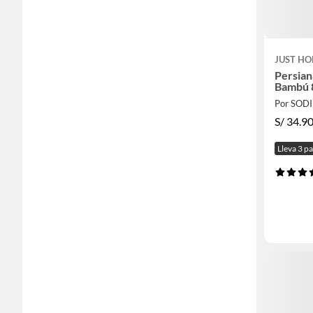
JUST HO
Persian
Bambú 
Por SOD
S/
34.9
Lleva 3 p