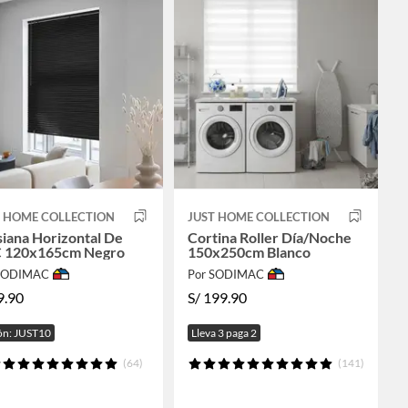
T HOME COLLECTION
JUST HOME COLLECTION
iana Horizontal De
Cortina Roller Día/Noche
 120x165cm Negro
150x250cm Blanco
 SODIMAC
Por SODIMAC
9.90
S/
199.90
n: JUST10
Lleva 3 paga 2
(64)
(141)