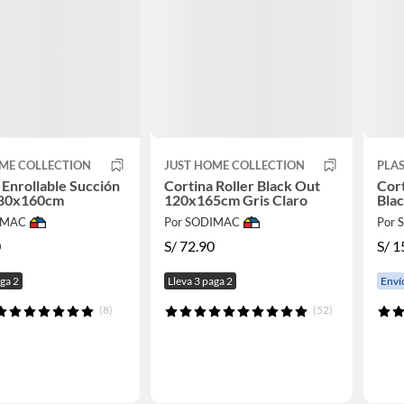
ME COLLECTION
JUST HOME COLLECTION
PLAS
 Enrollable Succión
Cortina Roller Black Out
Cort
 80x160cm
120x165cm Gris Claro
Bla
IMAC
Por SODIMAC
Por
0
S/
72.90
S/
1
aga 2
Lleva 3 paga 2
Enví
(8)
(52)