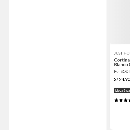
JUST HO
Cortina
Blanco
Por SOD
S/
24.9
Lleva 3 p