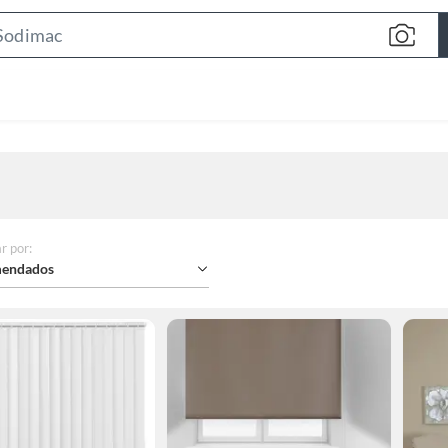
Search
Bar
r por
:
endados