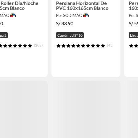
 Roller Día/Noche
Persiana Horizontal De
Per
5cm Blanco
PVC 160x165cm Blanco
160
IMAC
Por SODIMAC
Por
90
S/
83.90
S/
5
aga 2
Cupón: JUST10
Lleva
(202)
(43)