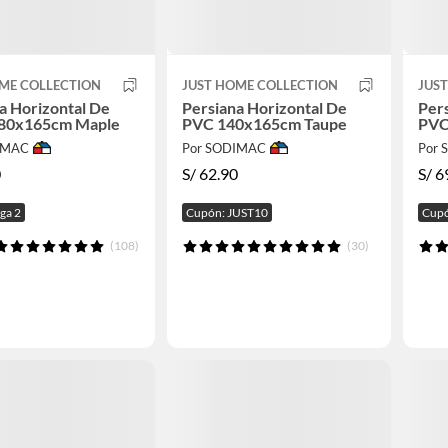
ME COLLECTION
JUST HOME COLLECTION
JUS
a Horizontal De
Persiana Horizontal De
Pers
80x165cm Maple
PVC 140x165cm Taupe
PVC
IMAC
Por SODIMAC
Por
0
S/
62.90
S/
6
aga 2
Cupón: JUST10
Cupó
(108)
(30)