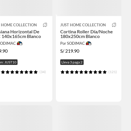
T HOME COLLECTION
JUST HOME COLLECTION
iana Horizontal De
Cortina Roller Día/Noche
 140x165cm Blanco
180x250cm Blanco
 SODIMAC
Por SODIMAC
9.90
S/
219.90
n: JUST10
Lleva 3 paga 2
(34)
(121)