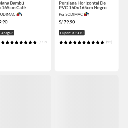
siana Bambú
Persiana Horizontal De
x165cm Café
PVC 160x165cm Negro
 SODIMAC
Por SODIMAC
9.90
S/
79.90
 3 paga 2
Cupón: JUST10
(119)
(52)