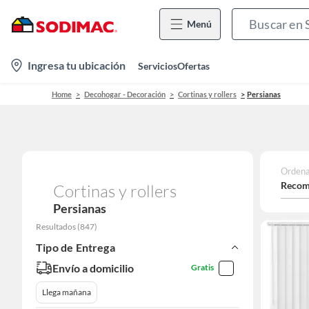
Menú
location-
Ingresa tu ubicación
Servicios
Ofertas
icon
Home
Decohogar - Decoración
Cortinas y rollers
Persianas
Ordena
Recom
Cortinas y rollers
Persianas
Resultados
(
847
)
Tipo de Entrega
Envío a domicilio
Gratis
Llega mañana