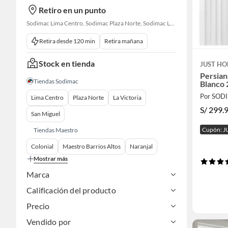
Retiro en un punto
Sodimac Lima Centro, Sodimac Plaza Norte, Sodimac La Victoria, Sodimac San Miguel, Sodimac S. J. Lurigancho, Sodimac Chacarilla, Sodimac Av. La Molina, Sodimac Colonial, Maestro Barrios Altos, Sodimac Naranjal
Retira desde 120 min
Retira mañana
Stock en tienda
JUST HO
Persian
Tiendas Sodimac
Blanco
Por SOD
Lima Centro
Plaza Norte
La Victoria
S/
299.
San Miguel
Cupón: J
Tiendas Maestro
Colonial
Maestro Barrios Altos
Naranjal
Mostrar más
Marca
Calificación del producto
Precio
Vendido por