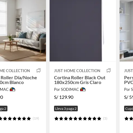
ME COLLECTION
JUST HOME COLLECTION
JUS
 Roller Día/Noche
Cortina Roller Black Out
Pers
0cm Blanco
180x250cm Gris Claro
PVC
IMAC
Por SODIMAC
Por
90
S/
129.90
S/
5
aga 2
Lleva 3 paga 2
Cupó
(19)
(5)