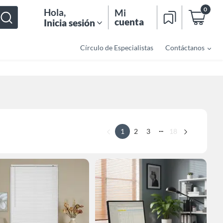
0
Hola
,
Mi
cuenta
Inicia sesión
Círculo de Especialistas
Contáctanos
...
1
2
3
18