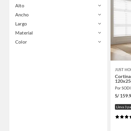
Alto
Ancho
Largo
Material
Color
JUST HO
Cortina
120x25
Por SOD
S/
159.
Lleva 3 p