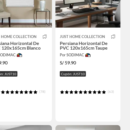
T HOME COLLECTION
JUST HOME COLLECTION
iana Horizontal De
Persiana Horizontal De
 120x165cm Blanco
PVC 120x165cm Taupe
 SODIMAC
Por SODIMAC
9.90
S/
59.90
n: JUST10
Cupón: JUST10
(78)
(63)