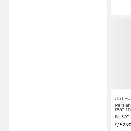
JUST HO
Persian
PVC 10
Por SOD
S/
52.9