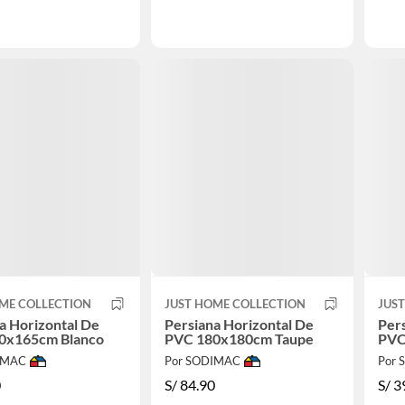
ME COLLECTION
JUST HOME COLLECTION
JUS
a Horizontal De
Persiana Horizontal De
Pers
0x165cm Blanco
PVC 180x180cm Taupe
PVC
IMAC
Por SODIMAC
Por
0
S/
84.90
S/
3