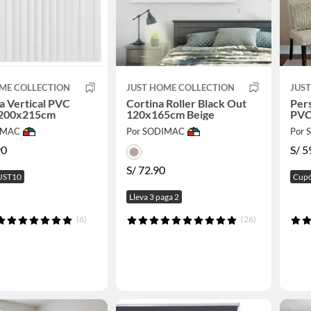
ME COLLECTION
JUST HOME COLLECTION
JUS
a Vertical PVC
Cortina Roller Black Out
Pers
 200x215cm
120x165cm Beige
PVC
IMAC
Por SODIMAC
Por
90
S/
5
S/
72.90
UST10
Cupó
Lleva 3 paga 2
(6)
(26)