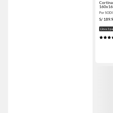
Cortina
160x16
Por SOD
S/
189.
Lleva 3 p