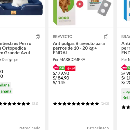
BRAVECTO
BRA
tiestres Perro
Antipulgas Bravecto para
Anti
n Ortopedica
perros de 10 - 20 kg +
perr
m Grande Azul
ENDAL
EN
 Design pe
Por MAXICOMPRA
Por
-45%
90
S/
79.90
S/
9
90
S/
84.90
S/
1
S/
145
S/
2
añana
mañana
Lle
Ret
(51)
(243)
Patrocinado
Patrocinado