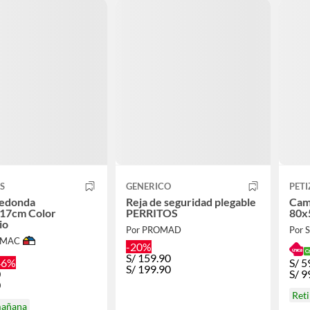
S
GENERICO
PET
edonda
Reja de seguridad plegable
Cam
17cm Color
PERRITOS
80x
io
Por PROMAD
Por
IMAC
-20%
S/
159.90
46%
S/
5
S/
199.90
0
S/
9
0
Ret
mañana