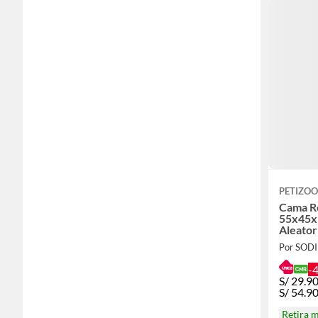
PETIZOO
Cama R
55x45x
Aleator
Por SOD
-
S/
29.9
S/
54.9
Retira 