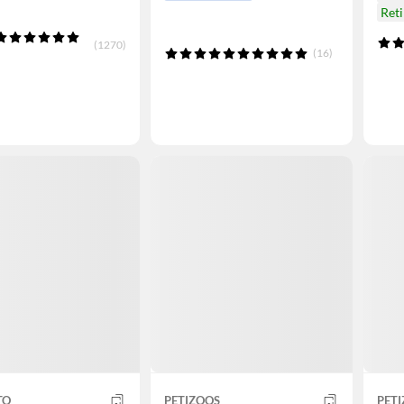
Ret
(1270)
(16)
TO
PETIZOOS
PET