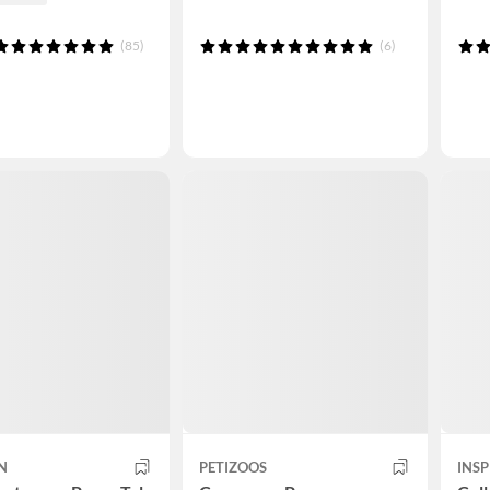
(85)
(6)
N
PETIZOOS
INS