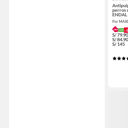
Antipul
perros d
ENDAL
Por MA
-
S/
79.9
S/
84.9
S/
145