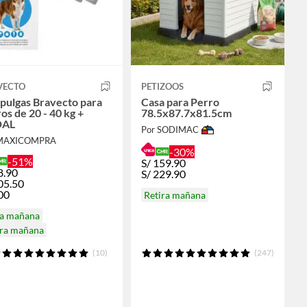
VECTO
PETIZOOS
pulgas Bravecto para
Casa para Perro
os de 20 - 40 kg +
78.5x87.7x81.5cm
DAL
Por SODIMAC
 MAXICOMPRA
-30%
-51%
S/
159.90
8.90
S/
229.90
05.50
00
Retira mañana
ga mañana
ira mañana
(10)
(247)