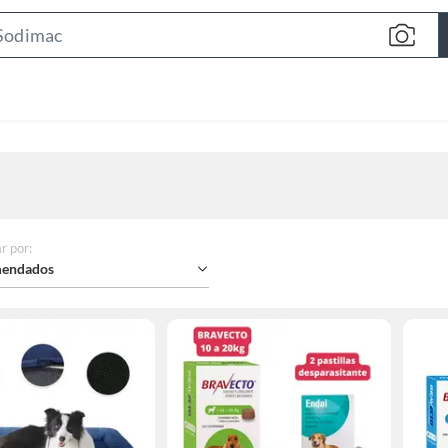
Search
Bar
r por
:
endados