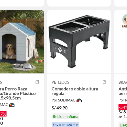
S
PETIZOOS
BRA
ra Perro Raza
Comedero doble altura
Anti
a/Grande Plástico
regular
perr
.5x98.5cm
Por SODIMAC
Por 
IMAC
-54
S/
49.90
S/
8
27%
S/
1
Retira mañana
90
90
Envío en 120 min
Lle