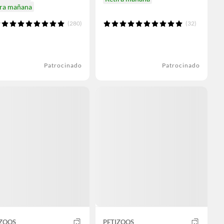
ira mañana
(280)
(32)
Patrocinado
Patrocinado
IZOOS
PETIZOOS