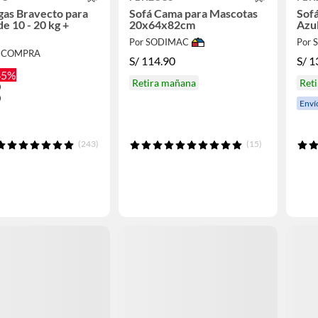
gas Bravecto para
Sofá Cama para Mascotas
Sof
e 10 - 20 kg +
20x64x82cm
Azu
Por SODIMAC
Por
XICOMPRA
S/
114.90
S/
1
45%
Retira mañana
Ret
0
0
Enví
(243)
(15)