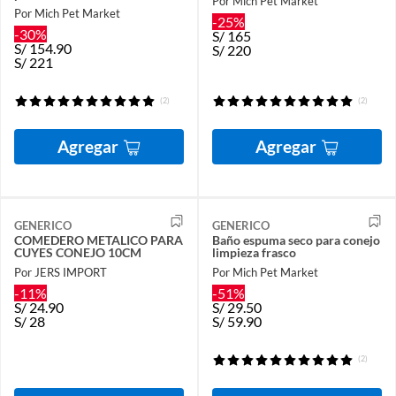
Por Mich Pet Market
Por Mich Pet Market
-25%
-30%
S/
165
S/
154.90
S/
220
S/
221
(2)
(2)
Agregar
Agregar
GENERICO
GENERICO
COMEDERO METALICO PARA
Baño espuma seco para conejo
CUYES CONEJO 10CM
limpieza frasco
Por JERS IMPORT
Por Mich Pet Market
-11%
-51%
S/
24.90
S/
29.50
S/
28
S/
59.90
(2)