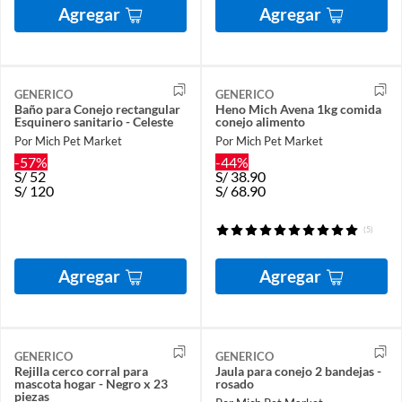
Agregar
Agregar
GENERICO
GENERICO
Baño para Conejo rectangular
Heno Mich Avena 1kg comida
Esquinero sanitario - Celeste
conejo alimento
Por Mich Pet Market
Por Mich Pet Market
-57%
-44%
S/
52
S/
38.90
S/
120
S/
68.90
(5)
Agregar
Agregar
GENERICO
GENERICO
Rejilla cerco corral para
Jaula para conejo 2 bandejas -
mascota hogar - Negro x 23
rosado
piezas