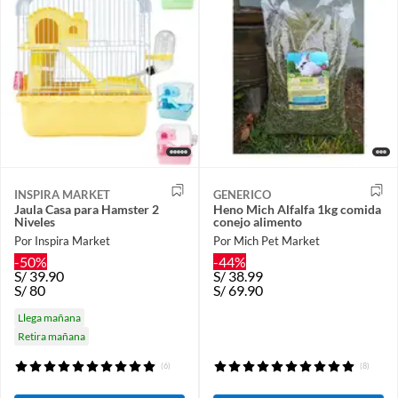
INSPIRA MARKET
GENERICO
Jaula Casa para Hamster 2
Heno Mich Alfalfa 1kg comida
Niveles
conejo alimento
Por Inspira Market
Por Mich Pet Market
-50%
-44%
S/
39.90
S/
38.99
S/
80
S/
69.90
Llega mañana
Retira mañana
(6)
(8)