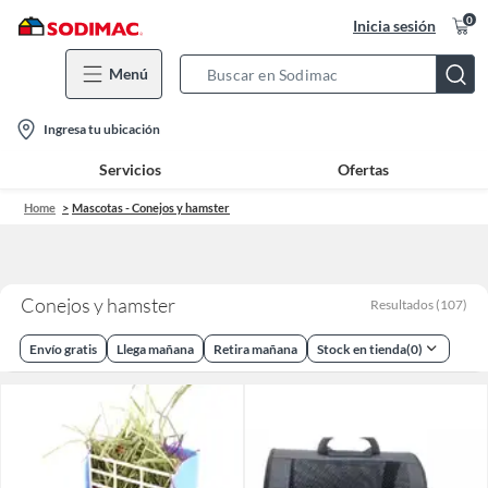
0
Inicia sesión
Menú
Search
Bar
location-
Ingresa tu ubicación
icon
Servicios
Ofertas
Home
Mascotas - Conejos y hamster
Conejos y hamster
Resultados
(
107
)
Envío gratis
Llega mañana
Retira mañana
Stock en tienda
(
0
)