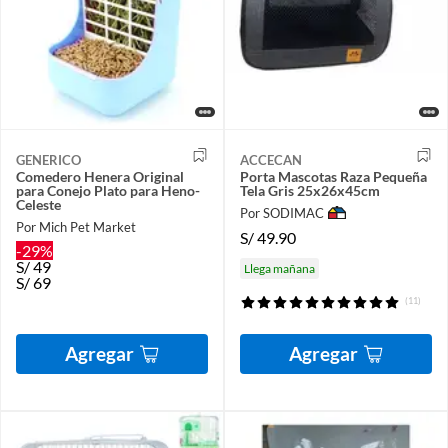
GENERICO
ACCECAN
Comedero Henera Original
Porta Mascotas Raza Pequeña
para Conejo Plato para Heno-
Tela Gris 25x26x45cm
Celeste
Por SODIMAC
Por Mich Pet Market
S/
49.90
-29%
S/
49
Llega mañana
S/
69
(11)
Agregar
Agregar