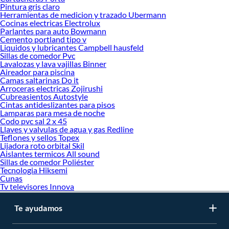
Artículos de Protección
Pintura gris claro
Cinta Reflectiva
Herramientas de medicion y trazado Ubermann
Extintor
Cocinas electricas Electrolux
Parlantes para auto Bowmann
Luces de emergencia
Cemento portland tipo v
Pilas y Baterías
Liquidos y lubricantes Campbell hausfeld
Sillas de comedor Pvc
Lavalozas y lava vajillas Binner
Aireador para piscina
Camas saltarinas Do it
Arroceras electricas Zojirushi
Cubreasientos Autostyle
Cintas antideslizantes para pisos
Lamparas para mesa de noche
Codo pvc sal 2 x 45
Llaves y valvulas de agua y gas Redline
Teflones y sellos Topex
Lijadora roto orbital Skil
Aislantes termicos All sound
Sillas de comedor Poliéster
Tecnologia Hiksemi
Cunas
Tv televisores Innova
Te ayudamos