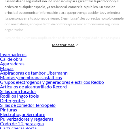
Las señales de seguridad son indispensables para garantizar la protección y el
orden en cualquier espacio, ya sea laboral, comercial o público. Su función
principal es comunicar información clara que prevenga accidentes y oriente a
las personas en situaciones de riesgo. Elegir las señales correctas no solo cumple
con normativas, sino que también contribuye a crear entornos más seguros y
organizados.
Hoy en día, existe una amplia variedad de señales de seguridad diseñadas para
diferentes necesidades. Puedes encontrar señales informativas, preventivas y de
Mostrar más
obligación, cada una con colores y símbolos específicos para transmitir
Invernaderos
mensajes de manera efectiva. También hay opciones en materiales resistentes
Cal de obra
para interiores y exteriores, así como diseños que se adaptan a distintos
Agarraderas
entornos, desde fábricas hasta oficinas. Esta diversidad permite seleccionar el
Mapas
Aspiradoras de tambor Ubermann
tipo adecuado según el espacio y la normativa aplicable.
Mantas y membranas asfalticas
Invertir en señales de seguridad de calidad significa reducir riesgos y proteger a
Grupos electrogenos y generadores electricos Redbo
Articulos de alcantarillado Record
las personas. Un buen sistema de señalización facilita la identificación rápida de
Sillas para tocador
salidas, zonas peligrosas y equipos de emergencia, lo que puede marcar la
Rodillos Ingco tools
diferencia en situaciones críticas. Explora nuestras colecciones disponibles y
Detergentes
descubre cuál se adapta mejor a ti. Conoce más sobre sus beneficios y asegura
Sillas de comedor Terciopelo
Pinturas
que tu espacio cumpla con los estándares de seguridad necesarios.
Electrohogar Serrature
Complementa tu compra con estos productos:
Pulverizadores y regaderas
Codo de 1 2 para agua
Emergencias
Cartucheras Porta