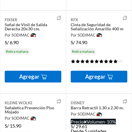
FIXSER
RFX
Señal de Vinil de Salida
Cinta de Seguridad de
Derecha 20x30 cm.
Señalización Amarillo 400 m
Por SODIMAC
Por SODIMAC
S/
6.90
S/
74.90
Retira mañana
Retira mañana
(1)
Agregar
Agregar
KLEINE WOLKE
DISNEY
Señaletica Prevención Piso
Barra Retractil 1.30 a 2.30 m.
Mojado
Por SODIMAC
Por SODIMAC
Precio
Volumen
-10%
S/
15.90
S/
29.61
Desde 5 unidades