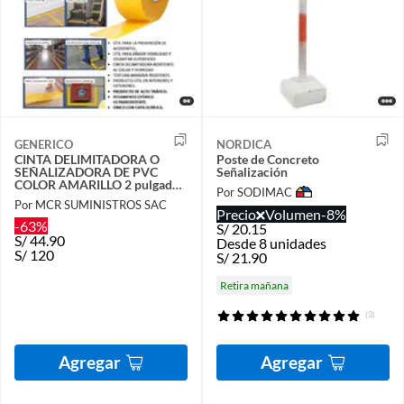
GENERICO
NORDICA
CINTA DELIMITADORA O
Poste de Concreto
SEÑALIZADORA DE PVC
Señalización
COLOR AMARILLO 2 pulgada
Por SODIMAC
o 5CM x 33M
Por MCR SUMINISTROS SAC
Precio
Volumen
-8%
-63%
S/
20.15
S/
44.90
Desde 8 unidades
S/
120
S/
21.90
Retira mañana
(3)
Agregar
Agregar