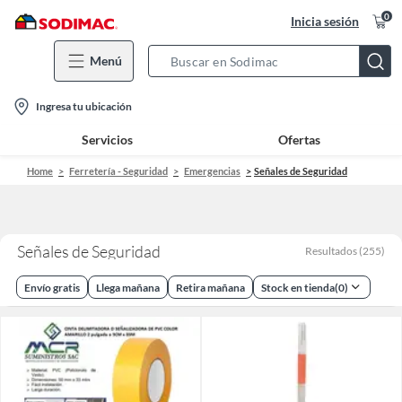
0
Inicia sesión
Menú
Search
Bar
location-
Ingresa tu ubicación
icon
Servicios
Ofertas
Home
Ferretería - Seguridad
Emergencias
Señales de Seguridad
Señales de Seguridad
Resultados
(
255
)
Envío gratis
Llega mañana
Retira mañana
Stock en tienda
(
0
)