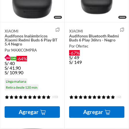
XIAOMI
XIAOMI
Audífonos Inalámbricos
Audifonos Bluetooth Redmi
Xiaomi Redmi Buds 6 Play BT
Buds 6 Play 36hrs - Negro
5.4 Negro
Por Ofertec
Por MAXICOMPRA
-67%
S/
49
-64%
S/
149
S/
40
S/
41.90
S/
109.90
Llega mañana
Retira desde 120 min
(153)
(12)
Agregar
Agregar