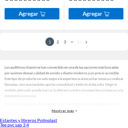
Agregar
Agregar
...
1
2
3
15
Los audífonos Xiaomi se han convertido en una de las opciones más buscadas
por quienes desean calidad de sonido y diseño moderno a un precio accesible.
Este tipo de producto no solo mejora la experiencia al escuchar música o realizar
llamadas, sino que también aporta comodidad y estilo en el día a día. Elegir el
modelo adecuado puede marcar la diferencia entre una experiencia básica y una
totalmente inmersiva.
Dentro de la categoría de audífonos Xiaomi encontrarás una amplia variedad
que se adapta a diferentes preferencias. Hay modelos inalámbricos ideales para
Mostrar más
quienes buscan libertad de movimiento, opciones con cancelación de ruido para
Estantes y libreros Polinplast
disfrutar sin interrupciones y diseños ergonómicos que garantizan confort
Tee pvc sap 3 4
durante horas. Además, están disponibles en colores y acabados que combinan