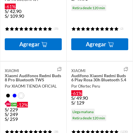
-61%
Retira desde 120 min
S/
42.90
S/
109.90
(35)
(2)
Agregar
Agregar
XIAOMI
XIAOMI
Xiaomi Audífonos Redmi Buds
Audífono Xiaomi Redmi Buds
8 Pro Bluetooth TWS
6 Play Rosa 30h Bluetooth 5.4
Por XIAOMI TIENDA OFICIAL
Por Ofertec Peru
-61%
S/
49.90
S/
129
-12%
S/
229
Llega mañana
S/
249
Retira desde 120 min
S/
259
(38)
(1230)