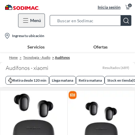
0
Inicia sesión
Menú
Search
Bar
location-
Ingresa tu ubicación
icon
Servicios
Ofertas
Home
Tecnología - Audio
Audífonos
Audífonos - xiaomi
Resultados
(
689
)
Retira desde 120 min
Llega mañana
Retira mañana
Stock en tienda
(