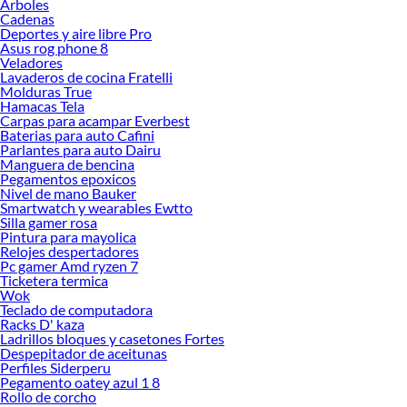
Arboles
con cualquier estilo, desde tonos clásicos hasta versiones más llamativas.
Cadenas
Deportes y aire libre Pro
Si estás pensando en renovar tus audífonos, considera que Xiaomi ofrece una
Asus rog phone 8
excelente relación entre calidad y precio, lo que los convierte en una alternativa
Veladores
Lavaderos de cocina Fratelli
confiable para quienes valoran buen sonido y durabilidad. Explora nuestras
Molduras True
colecciones disponibles y descubre cuál se adapta mejor a ti. Conoce más sobre
Hamacas Tela
sus beneficios y elige el modelo que se ajuste a tu ritmo de vida y a tus
Carpas para acampar Everbest
necesidades.
Baterias para auto Cafini
Parlantes para auto Dairu
Camaras de seguridad
Manguera de bencina
Repetidor wifi
Pegamentos epoxicos
Parlante
Nivel de mano Bauker
Cargador portatil
Smartwatch y wearables Ewtto
Silla gamer rosa
Antenas para tv
Pintura para mayolica
Timbre
Relojes despertadores
Intercomunicador
Pc gamer Amd ryzen 7
Tripode para celular
Ticketera termica
Router wifi
Wok
Cargador de celular
Teclado de computadora
Camaras inalambricas
Racks D' kaza
Camara ip
Ladrillos bloques y casetones Fortes
Despepitador de aceitunas
Cable auxiliar
Perfiles Siderperu
Dvr
Pegamento oatey azul 1 8
Monitor para bebe
Rollo de corcho
Telefono fijo