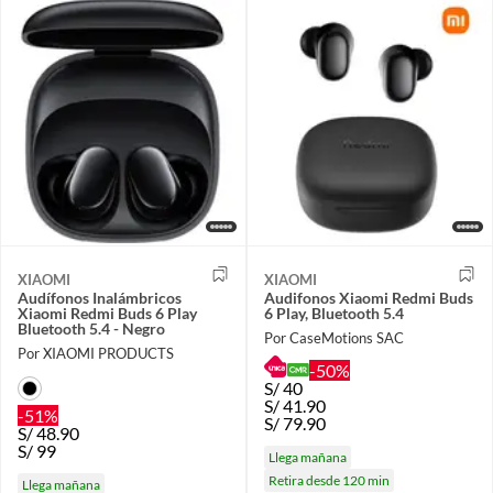
XIAOMI
XIAOMI
Audífonos Inalámbricos
Audifonos Xiaomi Redmi Buds
Xiaomi Redmi Buds 6 Play
6 Play, Bluetooth 5.4
Bluetooth 5.4 - Negro
Por CaseMotions SAC
Por XIAOMI PRODUCTS
-50%
S/
40
S/
41.90
-51%
S/
79.90
S/
48.90
S/
99
Llega mañana
Retira desde 120 min
Llega mañana