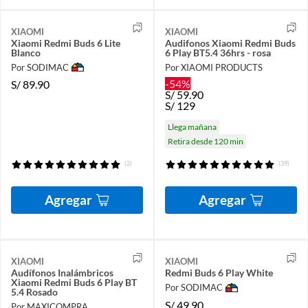
XIAOMI
XIAOMI
Xiaomi Redmi Buds 6 Lite​
Audifonos Xiaomi Redmi Buds
Blanco
6 Play BT5.4 36hrs - rosa
Por SODIMAC
Por XIAOMI PRODUCTS
-54%
S/
89.90
S/
59.90
S/
129
Llega mañana
Retira desde 120 min
(2)
(39)
Agregar
Agregar
XIAOMI
XIAOMI
Audífonos Inalámbricos
Redmi Buds 6 Play White
Xiaomi Redmi Buds 6 Play BT
Por SODIMAC
5.4 Rosado
S/
49.90
Por MAXICOMPRA