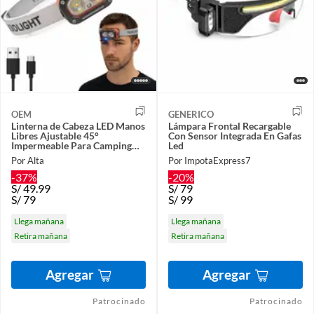
OEM
GENERICO
Linterna de Cabeza LED Manos
Lámpara Frontal Recargable
Libres Ajustable 45°
Con Sensor Integrada En Gafas
Impermeable Para Camping
Led
Trabajo
Por Alta
Por ImpotaExpress7
-37%
-20%
S/
49.99
S/
79
S/
79
S/
99
Llega mañana
Llega mañana
Retira mañana
Retira mañana
Agregar
Agregar
Patrocinado
Patrocinado