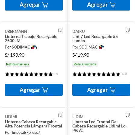
Agregar
Agregar
UBERMANN
DAIRU
Linterna Trabajo Recargable
Lint 7 Led Recargable 55
2500LM
Lumen
Por SODIMAC
Por SODIMAC
S/
199.90
S/
19.90
Retira mañana
Retira mañana
(7)
(13)
Agregar
Agregar
LIDIMI
LIDIMI
Linterna Cabeza Recargable
Linterna Led Frontal De
Alta Potencia Lámpara Frontal
Cabeza Recargable Lidimi Ld-
l469c
Por ImpotaExpress7