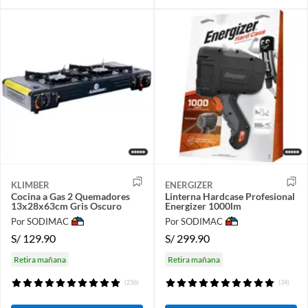
KLIMBER
ENERGIZER
Cocina a Gas 2 Quemadores
Linterna Hardcase Profesional
13x28x63cm Gris Oscuro
Energizer 1000lm
Por SODIMAC
Por SODIMAC
S/
129.90
S/
299.90
Retira mañana
Retira mañana
(236)
(34)