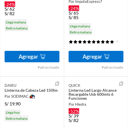
Por ImpotaExpress7
-24%
-24%
S/
62
S/
65
S/
82
S/
85
Llega mañana
Llega mañana
Retira mañana
Retira mañana
(1)
Agregar
Agregar
Patrocinado
Patrocinado
DAIRU
QUICK
Linterna de Cabeza Led 150lm
Linterna Led Largo Alcance
Recargable Usb 600mts 6
Por SODIMAC
Funciones
S/
19.90
Por Hiedra
-52%
Llega hoy
S/
39
Retira mañana
S/
82