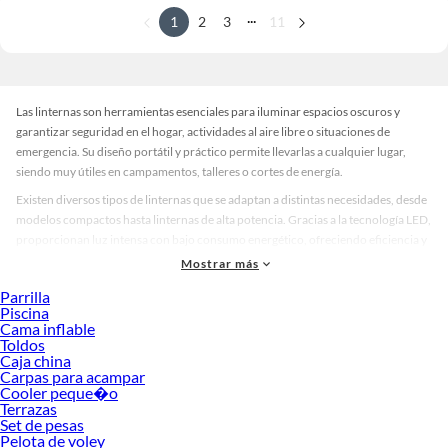
...
1
2
3
11
Las linternas son herramientas esenciales para iluminar espacios oscuros y
garantizar seguridad en el hogar, actividades al aire libre o situaciones de
emergencia. Su diseño portátil y práctico permite llevarlas a cualquier lugar,
siendo muy útiles en campamentos, talleres o cortes de energía.
Existen diversos tipos de linternas que se adaptan a distintas necesidades, desde
modelos compactos hasta linternas de alta potencia. Gracias a la tecnología LED,
proporcionan luz intensa con bajo consumo energético, ofreciendo eficiencia y
durabilidad.
Mostrar más
Tipos de linternas disponibles
Parrilla
Piscina
Las linternas pueden ser recargables, a pilas o solares. Los modelos recargables
Cama inflable
son ideales para uso frecuente, mientras que las pilas permiten reemplazo
Toldos
rápido y sencillo. Las linternas solares son ecológicas y prácticas para
Caja china
Carpas para acampar
actividades al aire libre.
Cooler peque�o
También existen linternas tácticas, con resistencia al agua y golpes, diseñadas
Terrazas
Set de pesas
para mayor durabilidad. La elección del tipo adecuado depende del uso,
Pelota de voley
autonomía requerida y condiciones del entorno.