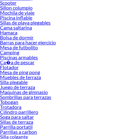
Scooter
Sillon columpio
Beneficios de usar una linterna
Mochila de viaje
Una linterna brinda seguridad al iluminar caminos, habitaciones o áreas de
Piscina inflable
Sillas de playa plegables
trabajo. Su portabilidad permite tener luz inmediata en emergencias y facilita
Cama saltarina
actividades nocturnas, como campamentos o reparaciones.
Hamaca
Bolsa de dormir
Además, las linternas LED ofrecen ahorro energético y larga vida útil,
Barras para hacer ejercicio
reduciendo la necesidad de reemplazos frecuentes. Su diseño compacto y ligero
Mesa de futbolito
las hace fáciles de transportar y almacenar.
Camping
Piscinas armables
Cómo elegir la linterna adecuada
Ca�a de pescar
Flotador
Al seleccionar una linterna, considera intensidad lumínica, tipo de batería,
Mesa de ping pong
duración y resistencia. Para exteriores, busca linternas impermeables y
Muebles de terraza
resistentes a impactos. Para uso doméstico, modelos compactos y ligeros son
Silla plegable
Juego de terraza
suficientes.
Maquinas de gimnasio
También evalúa funciones adicionales como modos de luz ajustables, zoom y
Sombrillas para terrazas
Tobogan
enfoque. Esto permite adaptar la iluminación a distintas situaciones y obtener el
Trotadora
mejor rendimiento según tus necesidades.
Cilindro parrillero
Mantenimiento y cuidado de linternas
Soga para saltar
Sillas de terraza
Para prolongar la vida útil de una linterna, es recomendable cargarla
Parrilla portatil
Parrillas a carbon
correctamente y evitar sobrecargas. Limpiar regularmente el cuerpo y los
Silla colgante
contactos de la batería previene fallas y asegura un funcionamiento óptimo.