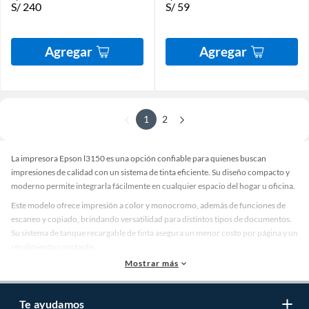
S/
240
S/
59
Agregar
Agregar
1
2
La impresora Epson l3150 es una opción confiable para quienes buscan
impresiones de calidad con un sistema de tinta eficiente. Su diseño compacto y
moderno permite integrarla fácilmente en cualquier espacio del hogar u oficina.
Este modelo ofrece impresión a color y monocromo, además de funciones de
escaneo y copiado, brindando versatilidad para distintos tipos de documentos.
Su sistema de tanque recargable de tinta asegura un menor costo por página y un
rendimiento constante.
Mostrar más
Beneficios de la impresora Epson l3150
Entre los beneficios más destacados de la impresora Epson l3150 se encuentra la
capacidad de imprimir grandes volúmenes de manera económica, gracias a su
Te ayudamos