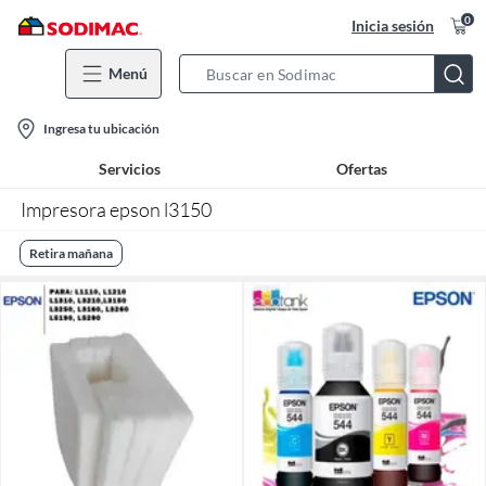
0
Inicia sesión
Menú
Search
Bar
location-
Ingresa tu ubicación
icon
Servicios
Ofertas
Impresora epson l3150
Retira mañana