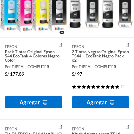
EPSON
EPSON
Pack Tintas Original Epson
2 Tintas Negras Original Epson
544 EcoTank 4 Colores Negro
T544 – EcoTank Negro Pack
Color
x2
Por DIBRALI COMPUTER
Por DIBRALI COMPUTER
S/
177.89
S/
97
(2)
Agregar
Agregar
EPSON
EPSON
TINTA EPSON 544 AMARILLO
Kit de 4 tintas epson T544,