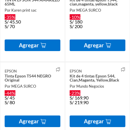
65ML
cian,magenta, yellow,black
Por Karen print sac
Por MEGA SURCO
-35%
-10%
S/
45.50
S/
180
S/
70
S/
200
Agregar
Agregar
EPSON
EPSON
Tinta Epson T544 NEGRO
Kit de 4 tintas Epson 544,
Original
Cian,Magenta, Yellow,Black
Por MEGA SURCO
Por Mundo Negocios
-44%
-23%
S/
45
S/
169.90
S/
80
S/
219.90
Agregar
Agregar