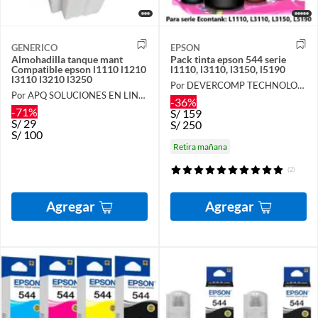
GENERICO
EPSON
Almohadilla tanque mant
Pack tinta epson 544 serie
Compatible epson l1110 l1210
l1110, l3110, l3150, l5190
l3110 l3210 l3250
Por DEVERCOMP TECHNOLOGY
Por APQ SOLUCIONES EN LINEA
-36%
-71%
S/
159
S/
29
S/
250
S/
100
Retira mañana
(2)
Agregar
Agregar