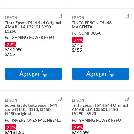
EPSON
EPSON
Tinta Epson T544 544 Original
TINTA EPSON T5443
AMARILLA L3210 L3250
MAGENTA
L3260
Por COMPUUSA
Por GAMING POWER PERU
-24%
-29%
S/
45
S/
41.99
S/
59
S/
59
Agregar
Agregar
EPSON
EPSON
Super kit de tinta epson 544
Tinta Epson T544 544 Original
serie l1110, l3110, l3150,
AMARILLA L3560 L5190
l5190 original
L5290 L5590
Por INVERSIONES FALCHESMURTA
Por GAMING POWER PERU
-24%
-29%
S/
181.50
S/
41.99