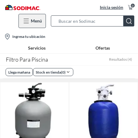
0
Inicia sesión
Menú
Search
Bar
location-
Ingresa tu ubicación
icon
Servicios
Ofertas
Filtro Para Piscina
Resultados
(
4
)
Llega mañana
Stock en tienda
(
0
)