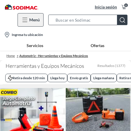
0
Inicia sesión
Menú
Search
Bar
location-
Ingresa tu ubicación
icon
Servicios
Ofertas
Home
Automotriz - Herramientas y Equipos Mecánicos
Herramientas y Equipos Mecánicos
Resultados
(
1377
)
Retira desde 120 min
Llega hoy
Envío gratis
Llega mañana
Retira