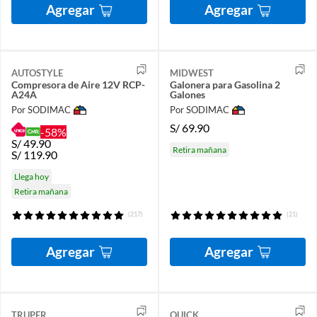
Agregar
Agregar
AUTOSTYLE
MIDWEST
Compresora de Aire 12V RCP-
Galonera para Gasolina 2
A24A
Galones
Por SODIMAC
Por SODIMAC
S/
69.90
-58%
S/
49.90
Retira mañana
S/
119.90
Llega hoy
Retira mañana
(217)
(21)
Agregar
Agregar
TRUPER
QUICK