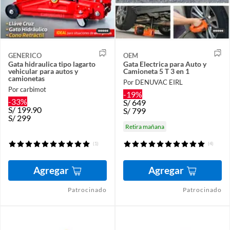
GENERICO
OEM
Gata hidraulica tipo lagarto
Gata Electrica para Auto y
vehicular para autos y
Camioneta 5 T 3 en 1
camionetas
Por DENUVAC EIRL
Por carbimot
-19%
-33%
S/
649
S/
199.90
S/
799
S/
299
Retira mañana
(1)
(4)
Agregar
Agregar
Patrocinado
Patrocinado