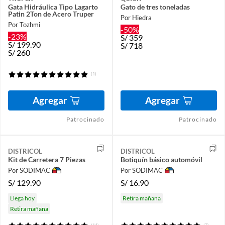
Gata Hidráulica Tipo Lagarto
Gato de tres toneladas
Patin 2Ton de Acero Truper
Por Hiedra
Por Tozhmi
-50%
-23%
S/
359
S/
199.90
S/
718
S/
260
(1)
Agregar
Agregar
Patrocinado
Patrocinado
DISTRICOL
DISTRICOL
Kit de Carretera 7 Piezas
Botiquín básico automóvil
Por SODIMAC
Por SODIMAC
S/
129.90
S/
16.90
Llega hoy
Retira mañana
Retira mañana