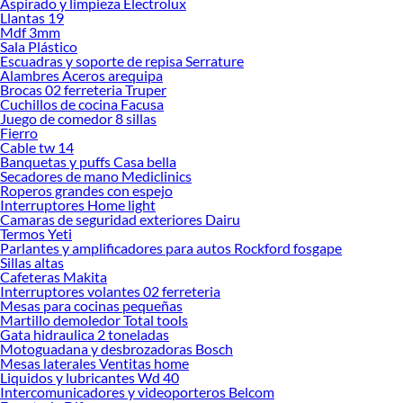
Aspirado y limpieza Electrolux
opciones disponibles. Descubre cuál se adapta mejor a ti y conoce más sobre sus
Llantas 19
Mdf 3mm
beneficios para tu día a día.
Sala Plástico
Explora nuestras colecciones disponibles y encuentra las herramientas y
Escuadras y soporte de repisa Serrature
Alambres Aceros arequipa
equipos mecánicos que cumplan con tus expectativas. Elegir correctamente te
Brocas 02 ferreteria Truper
permitirá trabajar con eficiencia y mantener la calidad que necesitas en cada
Cuchillos de cocina Facusa
proyecto.
Juego de comedor 8 sillas
Fierro
Complementa tu compra con estos productos:
Cable tw 14
Banquetas y puffs Casa bella
Galonera
Secadores de mano Mediclinics
Embudo para gasolina
Roperos grandes con espejo
Gata para auto
Interruptores Home light
Herramientas Manuales para autos
Camaras de seguridad exteriores Dairu
Herramientas Mecánicas para autos
Termos Yeti
Herramientas neumáticas para autos
Parlantes y amplificadores para autos Rockford fosgape
Llave de ruedas
Sillas altas
Pulidor para auto
Cafeteras Makita
Interruptores volantes 02 ferreteria
Scanner automotriz
Mesas para cocinas pequeñas
Automotriz
Martillo demoledor Total tools
Accesorios para autos
Gata hidraulica 2 toneladas
Accesorios para Motos
Motoguadana y desbrozadoras Bosch
Audio y video para autos
Mesas laterales Ventitas home
Autopartes y repuestos de carros
Liquidos y lubricantes Wd 40
Limpieza para Autos
Intercomunicadores y videoporteros Belcom
Lubricantes automotrices