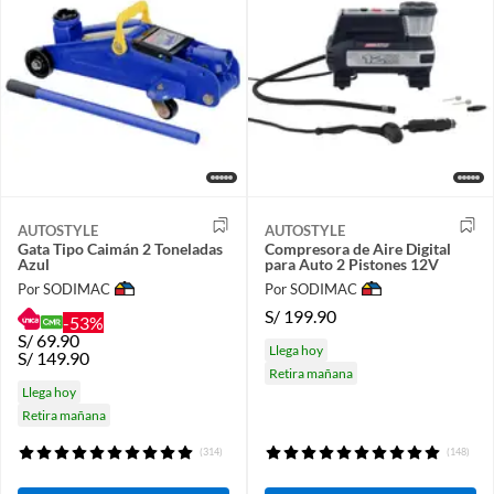
AUTOSTYLE
AUTOSTYLE
Gata Tipo Caimán 2 Toneladas
Compresora de Aire Digital
Azul
para Auto 2 Pistones 12V
Por SODIMAC
Por SODIMAC
S/
199.90
-53%
S/
69.90
Llega hoy
S/
149.90
Retira mañana
Llega hoy
Retira mañana
(314)
(148)