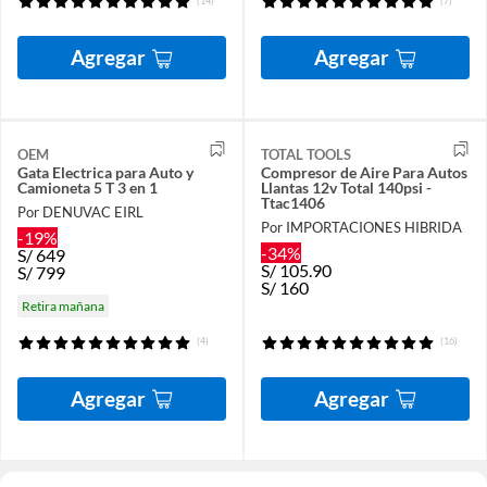
(14)
(7)
Agregar
Agregar
OEM
TOTAL TOOLS
Gata Electrica para Auto y
Compresor de Aire Para Autos
Camioneta 5 T 3 en 1
Llantas 12v Total 140psi -
Ttac1406
Por DENUVAC EIRL
Por IMPORTACIONES HIBRIDA
-19%
-34%
S/
649
S/
105.90
S/
799
S/
160
Retira mañana
(4)
(16)
Agregar
Agregar