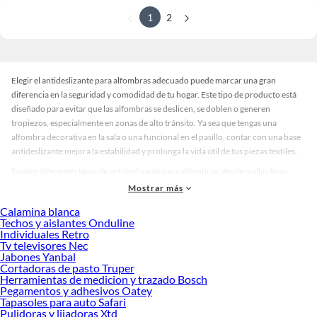
1
2
Elegir el antideslizante para alfombras adecuado puede marcar una gran
diferencia en la seguridad y comodidad de tu hogar. Este tipo de producto está
diseñado para evitar que las alfombras se deslicen, se doblen o generen
tropiezos, especialmente en zonas de alto tránsito. Ya sea que tengas una
alfombra decorativa en la sala o una funcional en el pasillo, contar con una base
antideslizante mejora la estabilidad y prolonga la vida útil de tus piezas textiles.
Existen diferentes tipos de antideslizante para alfombras, desde mallas finas
hasta bases más gruesas, cada una pensada para adaptarse a distintos tamaños,
Mostrar más
materiales y superficies. Además, puedes encontrarlos en variedad de colores
Calamina blanca
neutros que se integran fácilmente sin alterar la estética de tu espacio. Algunos
Techos y aislantes Onduline
modelos incluso ofrecen acabados especiales que resisten la humedad o se
Individuales Retro
ajustan mejor a pisos de cerámica, madera o vinilo. Esta diversidad permite que
Tv televisores Nec
Jabones Yanbal
cada usuario encuentre una solución personalizada según sus necesidades.
Cortadoras de pasto Truper
Al momento de elegir, es importante considerar el tipo de alfombra que tienes, el
Herramientas de medicion y trazado Bosch
Pegamentos y adhesivos Oatey
tamaño del área y el tipo de piso donde se colocará. Un antideslizante para
Tapasoles para auto Safari
alfombras no solo evita accidentes, también facilita la limpieza y mantiene la
Pulidoras y lijadoras Xtd