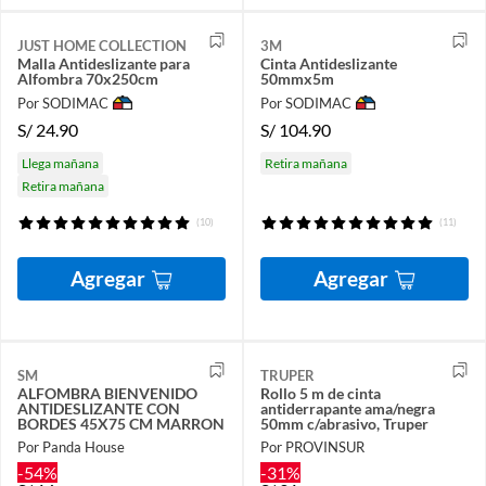
JUST HOME COLLECTION
3M
Malla Antideslizante para
Cinta Antideslizante
Alfombra 70x250cm
50mmx5m
Por SODIMAC
Por SODIMAC
S/
24.90
S/
104.90
Llega mañana
Retira mañana
Retira mañana
(10)
(11)
Agregar
Agregar
SM
TRUPER
ALFOMBRA BIENVENIDO
Rollo 5 m de cinta
ANTIDESLIZANTE CON
antiderrapante ama/negra
BORDES 45X75 CM MARRON
50mm c/abrasivo, Truper
Por Panda House
Por PROVINSUR
-54%
-31%