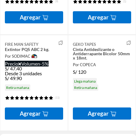
(9)
(1)
Agregar
Agregar
FIRE MAN SAFETY
GEKO TAPES
Extintor PQS ABC 2 kg.
Cinta Antideslizante o
Antiderrapante Bicolor 50mm
Por SODIMAC
x 18mt.
Precio
Volumen
-5%
Por COPECA
S/
47.40
S/
120
Desde 3 unidades
S/
49.90
Llega mañana
Retira mañana
Retira mañana
(11)
Agregar
Agregar