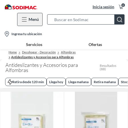
0
Inicia sesión
Menú
Search
Bar
location-
Ingresa tu ubicación
icon
Servicios
Ofertas
Home
Decohogar - Decoración
Alfombras
Antideslizantes y Accesorios para Alfombras
Antideslizantes y Accesorios para
Resultados
Alfombras
(
88
)
Retira desde 120 min
Llega hoy
Llega mañana
Retira mañana
Stoc