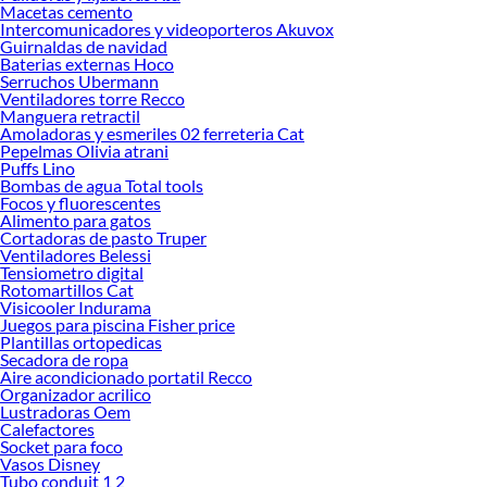
forma original de la alfombra por más tiempo. Si buscas una opción que combine
Macetas cemento
funcionalidad y estética, hay modelos que se cortan fácilmente a medida, sin
Intercomunicadores y videoporteros Akuvox
Guirnaldas de navidad
dejar residuos ni dañar el suelo.
Baterias externas Hoco
Descubre cuál se adapta mejor a ti y mejora la seguridad de tus espacios con una
Serruchos Ubermann
Ventiladores torre Recco
solución práctica y duradera. Explora nuestras colecciones disponibles y
Manguera retractil
conoce más sobre sus beneficios para tomar una decisión informada y acertada.
Amoladoras y esmeriles 02 ferreteria Cat
Pepelmas Olivia atrani
Complementa tu compra con estos productos:
Puffs Lino
Alfombras
Bombas de agua Total tools
Alfombras
Focos y fluorescentes
Alimento para gatos
Tapete
Cortadoras de pasto Truper
Ventiladores Belessi
Tensiometro digital
Rotomartillos Cat
Visicooler Indurama
Juegos para piscina Fisher price
Plantillas ortopedicas
Secadora de ropa
Aire acondicionado portatil Recco
Organizador acrilico
Lustradoras Oem
Calefactores
Socket para foco
Vasos Disney
Tubo conduit 1 2