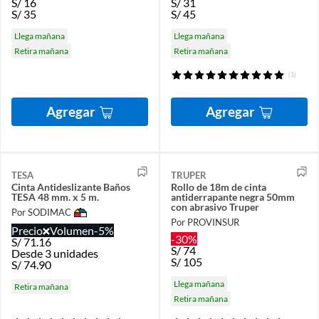
S/
16
S/
31
S/
35
S/
45
Llega mañana
Llega mañana
Retira mañana
Retira mañana
(1)
Agregar
Agregar
TESA
TRUPER
Cinta Antideslizante Baños
Rollo de 18m de cinta
TESA 48 mm. x 5 m.
antiderrapante negra 50mm
con abrasivo Truper
Por SODIMAC
Por PROVINSUR
Precio
Volumen
-5%
-30%
S/
71.16
S/
74
Desde 3 unidades
S/
105
S/
74.90
Llega mañana
Retira mañana
Retira mañana