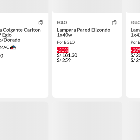
EGLO
EGL
 Colgante Carlton
Lampara Pared Elizondo
Lam
7 Eglo
1x40w
1x4
lo/Dorado
Por EGLO
Por 
IMAC
-30%
-30
S/
181.30
S/
2
90
S/
259
S/
2