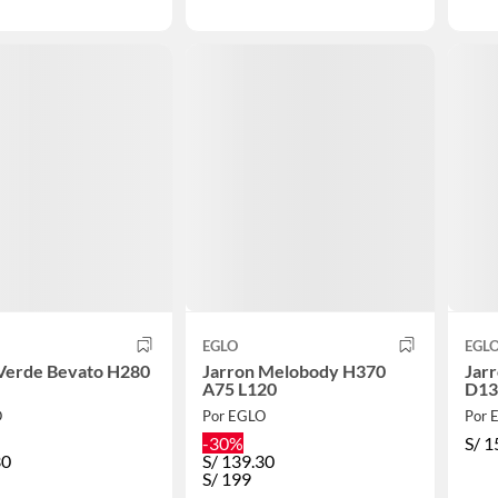
EGLO
EGL
 Verde Bevato H280
Jarron Melobody H370
Jarr
A75 L120
D13
O
Por EGLO
Por 
-30%
S/
1
30
S/
139.30
S/
199