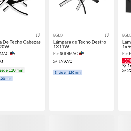
EGLO
EGL
a De Techo Cabezas
Lámpara de Techo Destro
Lam
X20W
1X11W
1x6
IMAC
Por SODIMAC
Por 
-30
90
S/
199.90
S/
1
S/
2
desde 120 min
Envío en 120 min
120 min