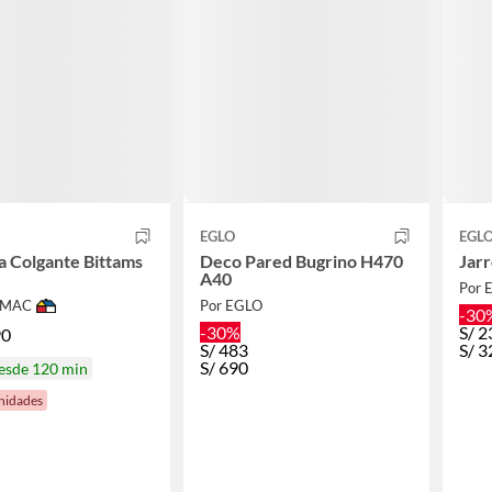
EGLO
EGL
 Colgante Bittams
Deco Pared Bugrino H470
Jar
W
A40
Por 
IMAC
Por EGLO
-30
-30%
S/
2
90
S/
483
S/
3
S/
690
desde 120 min
nidades