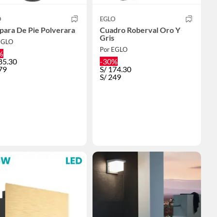
O
EGLO
para De Pie Polverara
Cuadro Roberval Oro Y
Gris
EGLO
Por EGLO
%
85.30
-30%
79
S/
174.30
S/
249