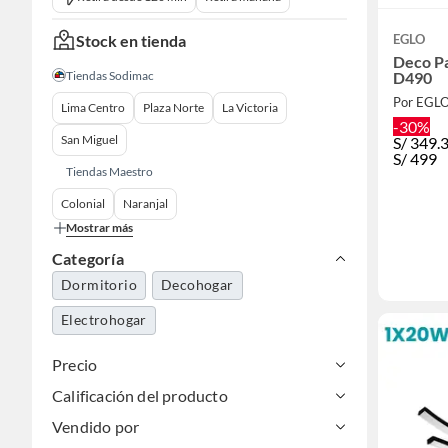
Stock en tienda
EGLO
Deco Par
Tiendas Sodimac
D490
Por EGL
Lima Centro
Plaza Norte
La Victoria
-30%
San Miguel
S/
349.
S/
499
Tiendas Maestro
Colonial
Naranjal
Mostrar más
Categoría
Dormitorio
Decohogar
Electrohogar
Precio
Calificación del producto
Vendido por