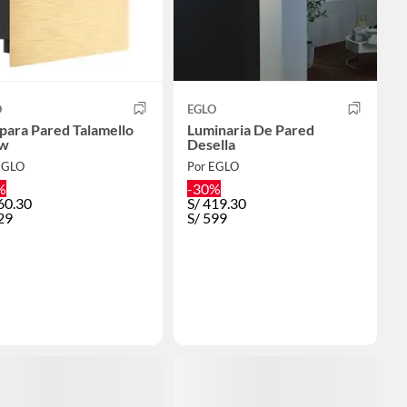
O
EGLO
para Pared Talamello
Luminaria De Pared
w
Desella
EGLO
Por EGLO
%
-30%
60.30
S/
419.30
29
S/
599