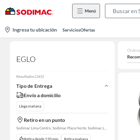
Menú
location-
Ingresa tu ubicación
Servicios
Ofertas
icon
Ordena
Recom
EGLO
Resultados
(
265
)
Tipo de Entrega
Envío a domicilio
Llega mañana
Retiro en un punto
Sodimac Lima Centro, Sodimac Plaza Norte, Sodimac La Victoria, Sodimac San Miguel, Sodimac S. J. Lurigancho, Sodimac Primavera, Sodimac Av. La Molina, Sodimac Colonial, Sodimac Naranjal
Retira desde 120 min
Retira mañana