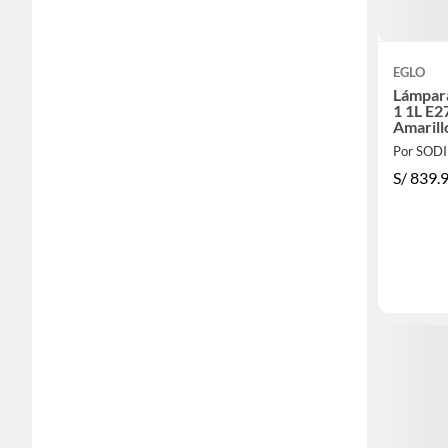
EGLO
Lámpara
1 1L E2
Amaril
Por SOD
S/
839.