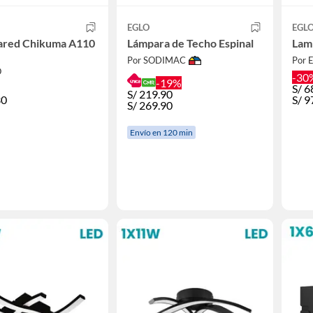
EGLO
EGL
ed Chikuma A110
Lámpara de Techo Espinal
Lam
Por SODIMAC
Por 
O
-30
-19%
S/
6
S/
219.90
30
S/
9
S/
269.90
Envío en 120 min