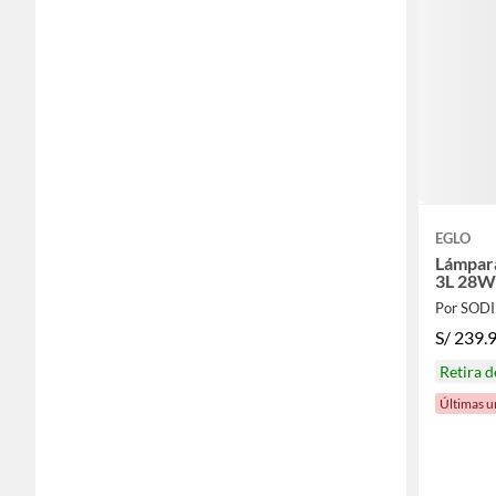
EGLO
Lámpara
3L 28
Por SOD
S/
239.
Retira 
Últimas u