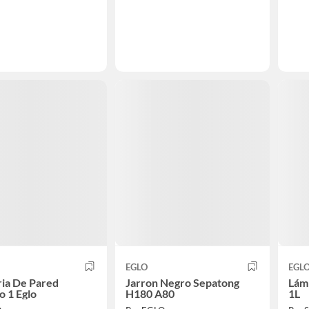
EGLO
EGL
ia De Pared
Jarron Negro Sepatong
Lámp
o 1 Eglo
H180 A80
1L