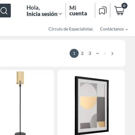
0
Hola
,
Mi
cuenta
Inicia sesión
Círculo de Especialistas
Contáctanos
...
1
2
3
6