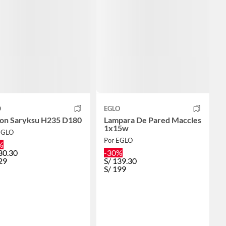
O
EGLO
ron Saryksu H235 D180
Lampara De Pared Maccles
1x15w
EGLO
Por EGLO
%
30.30
-30%
29
S/
139.30
S/
199