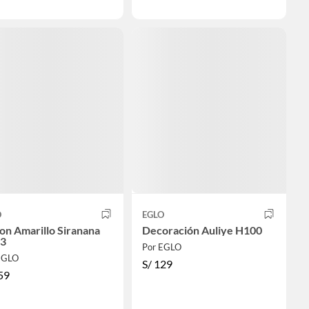
O
EGLO
on Amarillo Siranana
Decoración Auliye H100
3
Por EGLO
EGLO
S/
129
59