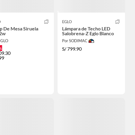
O
EGLO
p De Mesa Siruela
Lámpara de Techo LED
2w
Salobrena-Z Eglo Blanco
EGLO
Por SODIMAC
%
S/
799.90
09.30
99