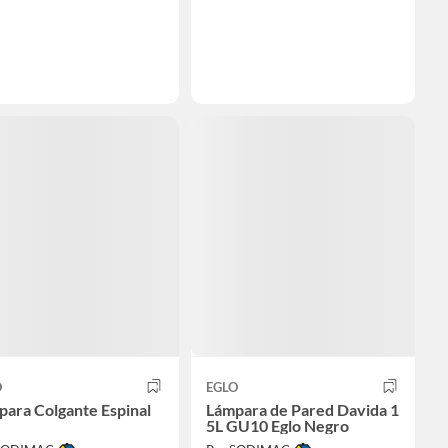
O
EGLO
ara Colgante Espinal
Lámpara de Pared Davida 1
5L GU10 Eglo Negro