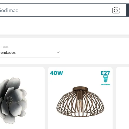
Search
Bar
r por
:
endados