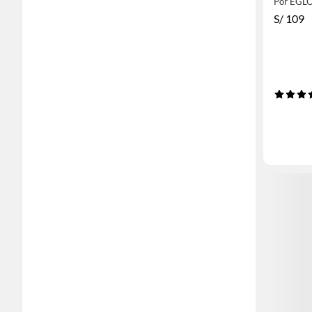
Por EGL
S/
109