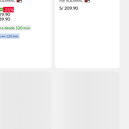
 SODIMAC
Por SODIMAC
S/
209.90
-21%
29.90
89.90
ra desde 120 min
o en 120 min