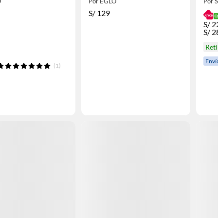
O
Por EGLO
Por
S/
129
S/
2
S/
2
Reti
Enví
(1)