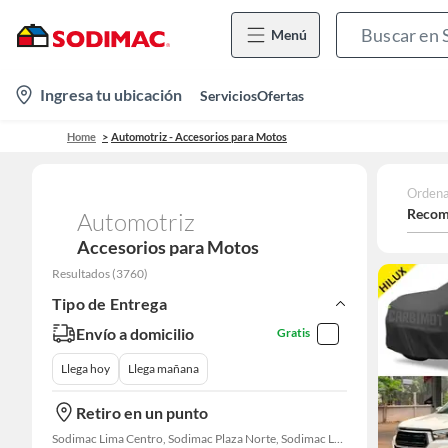
Menú
location-
Ingresa tu ubicación
Servicios
Ofertas
icon
Home
Automotriz - Accesorios para Motos
Ordena
Recom
Automotriz
Accesorios para Motos
Resultados
(
3760
)
Tipo de Entrega
Envío a domicilio
Gratis
Llega hoy
Llega mañana
Retiro en un punto
Sodimac Lima Centro, Sodimac Plaza Norte, Sodimac La Victoria, Sodimac San Miguel, Sodimac S. J. Lurigancho, Sodimac Chacarilla, Sodimac Av. La Molina, Sodimac Colonial, Maestro Barrios Altos, Sodimac Naranjal