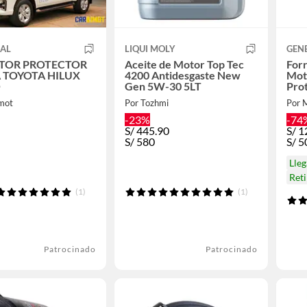
SAL
LIQUI MOLY
GEN
TOR PROTECTOR
Aceite de Motor Top Tec
For
 TOYOTA HILUX
4200 Antidesgaste New
Mot
O
Gen 5W-30 5LT
Pro
imot
Por Tozhmi
Por
-23%
-74
S/
445.90
S/
1
S/
580
S/
5
Lle
Ret
(1)
(1)
Patrocinado
Patrocinado