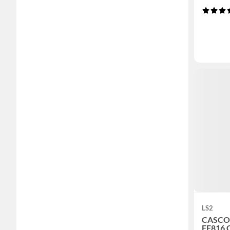
LS2
CASCO
FF816 CO