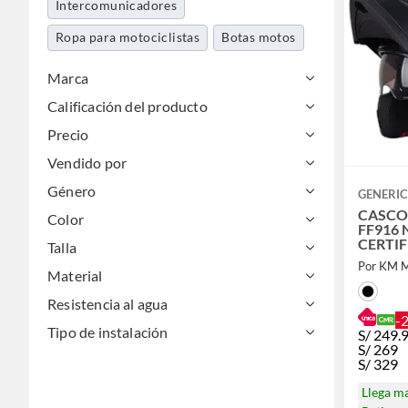
Intercomunicadores
Ropa para motociclistas
Botas motos
Marca
Calificación del producto
Precio
Vendido por
Género
GENERI
CASCO
Color
FF916 
CERTI
Talla
Por KM 
Material
Resistencia al agua
-
Tipo de instalación
S/
249.
S/
269
S/
329
Llega m