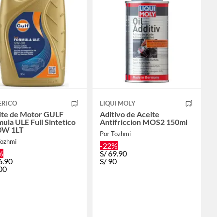
ERICO
LIQUI MOLY
ite de Motor GULF
Aditivo de Aceite
ula ULE Full Sintetico
Antifriccion MOS2 150ml
0W 1LT
Por Tozhmi
Tozhmi
-22%
%
S/
69.90
6.90
S/
90
00