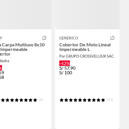
UY
GENERICO
a Carpa Multiuso 8x10
Cobertor De Moto Lineal
 Impermeable
Impermeable L
ertor
Por GRUPO CROSSVELUUX SAC
Hiedra
-42%
%
S/
57.90
59
S/
100
58
(6)
(15)