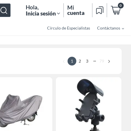
0
Hola
,
Mi
cuenta
Inicia sesión
Círculo de Especialistas
Contáctanos
...
1
2
3
79