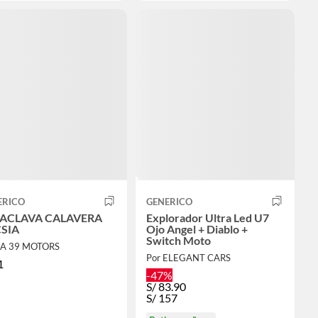
ERICO
GENERICO
ACLAVA CALAVERA
Explorador Ultra Led U7
SIA
Ojo Angel + Diablo +
Switch Moto
LA 39 MOTORS
Por ELEGANT CARS
1
-47%
S/
83.90
S/
157