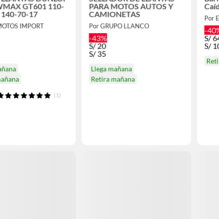
MAX GT601 110-
PARA MOTOS AUTOS Y
Caíd
 140-70-17
CAMIONETAS
Por 
MOTOS IMPORT
Por GRUPO LLANCO
-40
-43%
S/
6
S/
20
S/
1
S/
35
Ret
añana
Llega mañana
mañana
Retira mañana
(1)