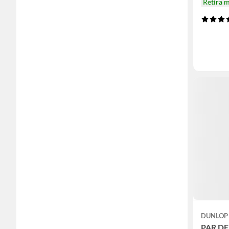
Retira 
DUNLOP
PAR D