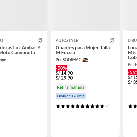
CO
AUTOSTYLE
U B
doras Luz Ambar Y
Guantes para Mujer Talla
Lon
 Moto Camioneta
M Fucsia
Mts
Cob
ppe
Por SODIMAC
Por 
-50%
-56
S/
14.90
S/
1
S/
29.90
S/
3
Retira mañana
Envío en 120 min
(5)