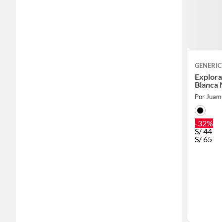
GENERI
Explora
Blanca
Por Juam
-32%
S/
44
S/
65