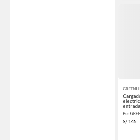
GREENLI
Cargado
electri
entrada
Por GRE
S/
145