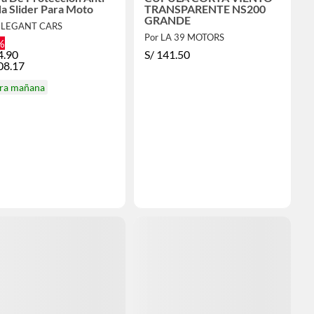
a Slider Para Moto
TRANSPARENTE NS200
GRANDE
ELEGANT CARS
Por LA 39 MOTORS
%
4.90
S/
141.50
08.17
ira mañana