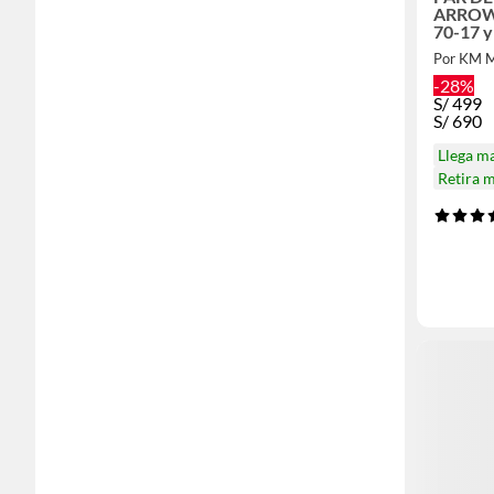
ARROW
70-17 y
Por KM 
-28%
S/
499
S/
690
Llega m
Retira 