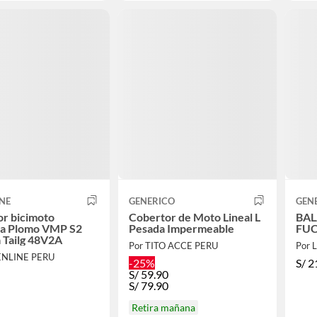
NE
GENERICO
GEN
r bicimoto
Cobertor de Moto Lineal L
BAL
ca Plomo VMP S2
Pesada Impermeable
FUC
 Tailg 48V2A
Por TITO ACCE PERU
Por 
ENLINE PERU
-25%
S/
2
S/
59.90
S/
79.90
Retira mañana