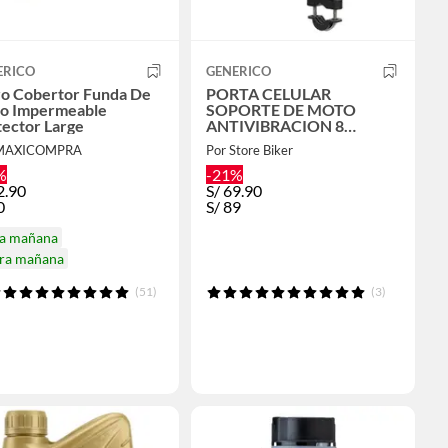
ERICO
GENERICO
ro Cobertor Funda De
PORTA CELULAR
o Impermeable
SOPORTE DE MOTO
tector Large
ANTIVIBRACION 8
AGARRES C/ GORRA
 MAXICOMPRA
Por Store Biker
UNIVERSAL B/TIMON
%
-21%
2.90
S/
69.90
0
S/
89
ga mañana
ira mañana
(51)
(3)