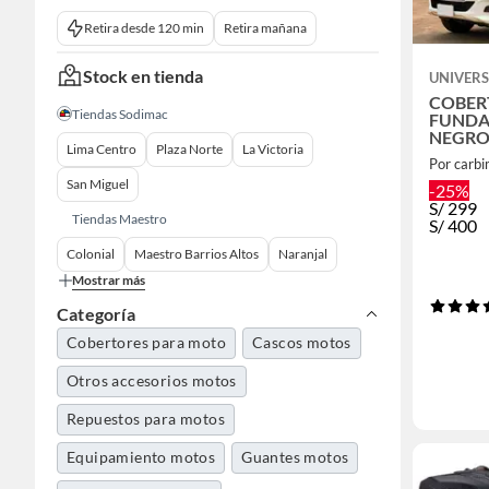
Retira desde 120 min
Retira mañana
Stock en tienda
UNIVER
COBER
Tiendas Sodimac
FUNDA
NEGR
Lima Centro
Plaza Norte
La Victoria
Por carb
San Miguel
-25%
S/
299
Tiendas Maestro
S/
400
Colonial
Maestro Barrios Altos
Naranjal
Mostrar más
Categoría
Cobertores para moto
Cascos motos
Otros accesorios motos
Repuestos para motos
Equipamiento motos
Guantes motos