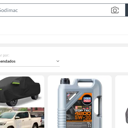
Search
Bar
r por
:
endados