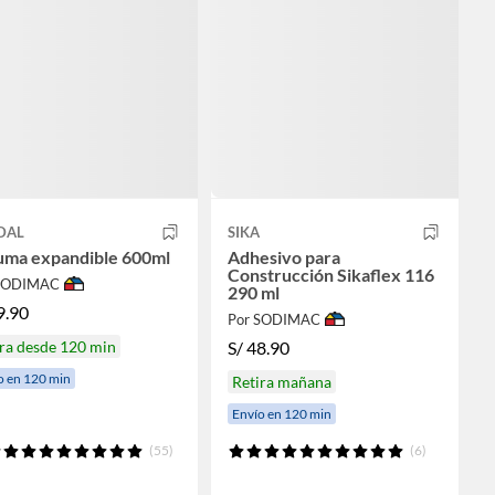
DAL
SIKA
uma expandible 600ml
Adhesivo para
Construcción Sikaflex 116
 SODIMAC
290 ml
9.90
Por SODIMAC
ra desde 120 min
S/
48.90
o en 120 min
Retira mañana
Envío en 120 min
(55)
(6)