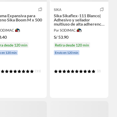
SIKA
uma Expansiva para
Sika Sikaflex-111 Blanco|
leno Sika Boom M x 500
Adhesivo y sellador
multiuso de alta adherencia
290 ml
 SODIMAC
Por SODIMAC
8.40
S/
53.90
ra desde 120 min
Retira desde 120 min
o en 120 min
Envío en 120 min
(11)
(2)