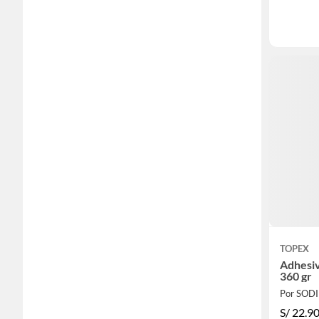
TOPEX
Adhesiv
360 gr
Por SOD
S/
22.9