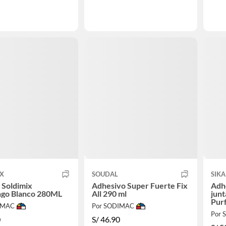
IX
SOUDAL
SIKA
a Soldimix
Adhesivo Super Fuerte Fix
Adhe
ngo Blanco 280ML
All 290 ml
junt
Purf
IMAC
Por SODIMAC
Por
0
S/
46.90