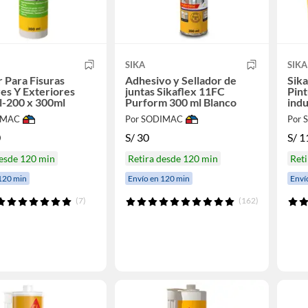
SIKA
SIKA
r Para Fisuras
Adhesivo y Sellador de
Sika
res Y Exteriores
juntas Sikaflex 11FC
Pint
l-200 x 300ml
Purform 300 ml Blanco
indu
L
IMAC
Por SODIMAC
Por
0
S/
30
S/
1
desde 120 min
Retira desde 120 min
Reti
120 min
Envío en 120 min
Enví
(7)
(162)