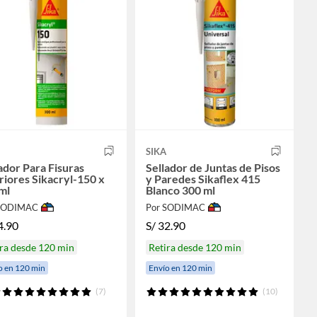
SIKA
ador Para Fisuras
Sellador de Juntas de Pisos
riores Sikacryl-150 x
y Paredes Sikaflex 415
ml
Blanco 300 ml
 SODIMAC
Por SODIMAC
4.90
S/
32.90
ra desde 120 min
Retira desde 120 min
o en 120 min
Envío en 120 min
(7)
(10)