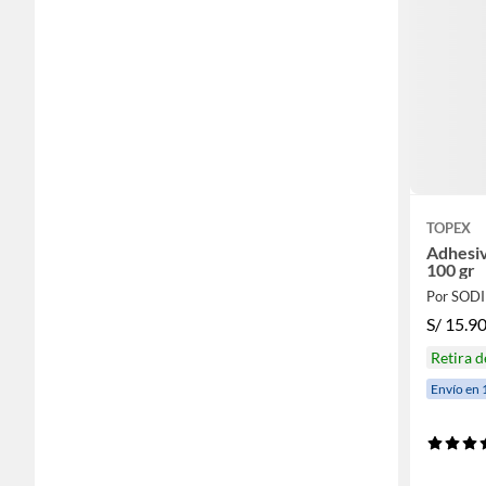
TOPEX
Adhesiv
100 gr
Por SOD
S/
15.9
Retira 
Envío en 