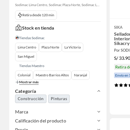
Sodimac Lima Centro, Sodimac Plaza Norte, Sodimac La Victoria, Sodimac San Miguel, Sodimac S. J. Lurigancho, Sodimac Primavera, Sodimac Chacarilla, Sodimac Av. La Molina, Sodimac Colonial, Maestro Barrios Altos, Sodimac Naranjal
Retira desde 120 min
Stock en tienda
SIKA
Sellado
Tiendas Sodimac
Interio
Sikacry
Lima Centro
Plaza Norte
La Victoria
Por SOD
San Miguel
S/
33.9
Tiendas Maestro
Retira 
Colonial
Maestro Barrios Altos
Naranjal
Envío en 
Mostrar más
Categoría
Construcción
Pinturas
Marca
Calificación del producto
Precio