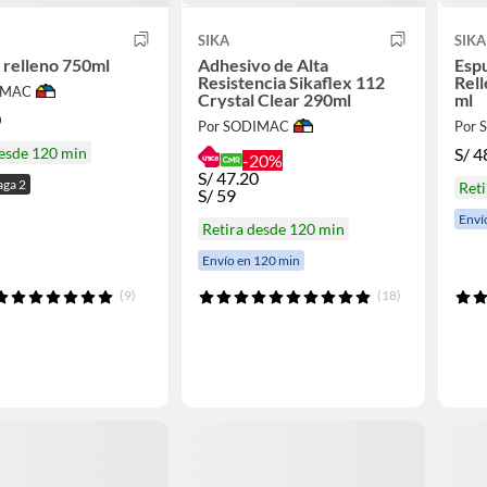
SIKA
SIKA
relleno 750ml
Adhesivo de Alta
Esp
Resistencia Sikaflex 112
Rel
IMAC
Crystal Clear 290ml
ml
0
Por SODIMAC
Por
desde 120 min
S/
4
-20%
S/
47.20
aga 2
Reti
S/
59
Enví
Retira desde 120 min
Envío en 120 min
(9)
(18)