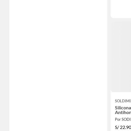
SOLDIM
Silicon
Antiho
Por SOD
S/
22.9