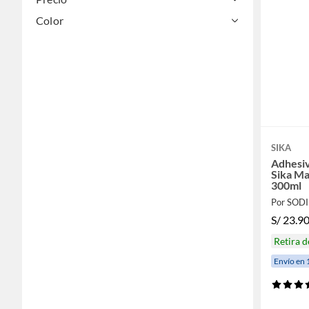
Color
SIKA
Adhesiv
Sika Ma
300ml
Por SOD
S/
23.9
Retira 
Envío en 