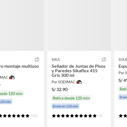
SIKA
SOU
o montaje multiuso
Sellador de Juntas de Pisos
Esp
y Paredes Sikaflex 415
Por
Gris 300 ml
IMAC
S/
4
Por SODIMAC
0
S/
32.90
Reti
desde 120 min
Enví
Retira desde 120 min
120 min
Envío en 120 min
(32)
(9)