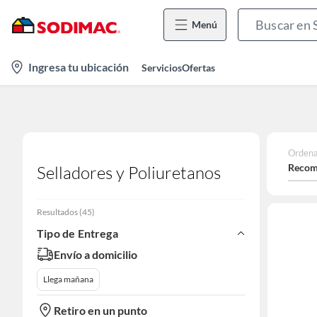
Menú
location-
Ingresa tu ubicación
Servicios
Ofertas
icon
Ordena
Recom
Selladores y Poliuretanos
Resultados
(
45
)
Tipo de Entrega
Envío a domicilio
Llega mañana
Retiro en un punto