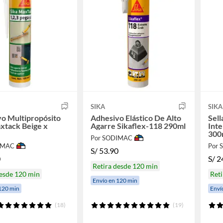
SIKA
SIKA
o Multipropósito
Adhesivo Elástico De Alto
Sell
xtack Beige x
Agarre Sikaflex-118 290ml
Inte
300
Por SODIMAC
IMAC
Por
S/
53.90
0
S/
2
Retira desde 120 min
desde 120 min
Reti
Envío en 120 min
120 min
Enví
(18)
(19)