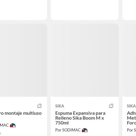
SIKA
SIKA
o montaje multiuso
Espuma Expansiva para
Adh
Relleno Sika Boom M x
Meta
750ml
For
IMAC
Por SODIMAC
Por
0