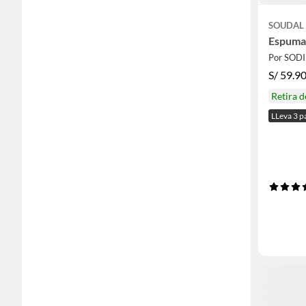
SOUDAL
Espuma 
Por SOD
S/
59.9
Retira 
LLeva 3 p