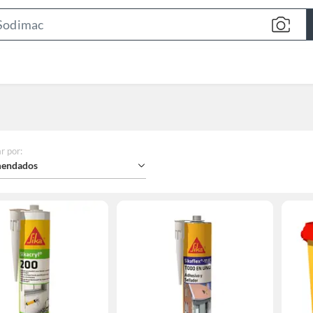
Search
Bar
r por
:
endados