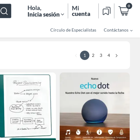
0
Hola
,
Mi
cuenta
Inicia sesión
Círculo de Especialistas
Contáctanos
1
2
3
4