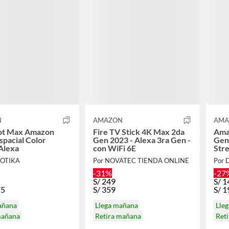
N
AMAZON
AMA
ot Max Amazon
Fire TV Stick 4K Max 2da
Amaz
spacial Color
Gen 2023 - Alexa 3ra Gen -
Gen
Alexa
con WiFi 6E
Str
MOTIKA
Por NOVATEC TIENDA ONLINE
Por 
-31%
-27
S/
249
S/
1
75
S/
359
S/
1
añana
Llega mañana
Lle
mañana
Retira mañana
Ret