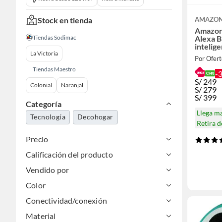
Stock en tienda
AMAZO
Amazon
Tiendas Sodimac
Alexa B
intelig
La Victoria
Smart
Por Ofert
Tiendas Maestro
-
S/
249
Colonial
Naranjal
S/
279
S/
399
Categoría
Llega m
Tecnología
Decohogar
Retira 
Precio
Calificación del producto
Vendido por
Color
Conectividad/conexión
Material