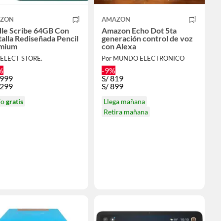
ZON
AMAZON
dle Scribe 64GB Con
Amazon Echo Dot 5ta
alla Rediseñada Pencil
generación control de voz
mium
con Alexa
SELECT STORE.
Por MUNDO ELECTRONICO
%
-9%
,999
S/
819
,299
S/
899
ío
gratis
Llega mañana
Retira mañana