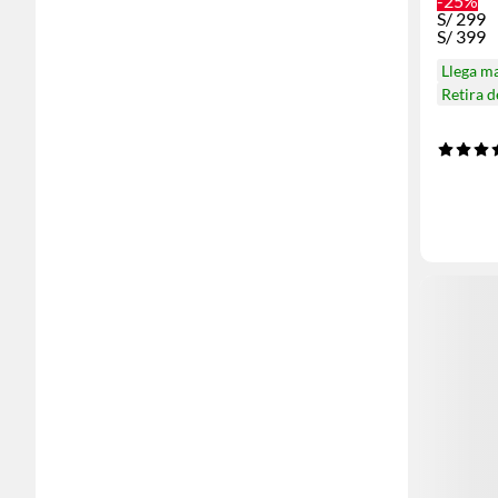
-25%
S/
299
S/
399
Llega m
Retira 