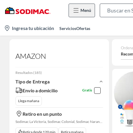
Menú
location-
Ingresa tu ubicación
Servicios
Ofertas
icon
Ordena
Recom
AMAZON
Resultados
(
185
)
Tipo de Entrega
Envío a domicilio
Gratis
Llega mañana
Retiro en un punto
Sodimac La Victoria, Sodimac Colonial, Sodimac Naranjal
Retira desde 120 min
Retira mañana