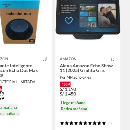
ZON
AMAZON
ante Inteligente
Alexa Amazon Echo Show
zon Echo Dot Max
11 (2025) Grafito Gris
xa
Por MRtecnologies
VICTORIA ILIMITADA
-18%
%
S/
1,190
59
S/
1,450
99
Llega mañana
ga mañana
Retira mañana
ira mañana
(1)