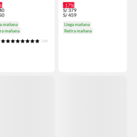
%
-17%
40
S/
379
50
S/
459
ga mañana
Llega mañana
ira mañana
Retira mañana
(28)