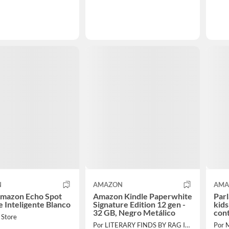
N
AMAZON
AMA
Amazon Echo Spot
Amazon Kindle Paperwhite
Parl
e Inteligente Blanco
Signature Edition 12 gen -
kids
32 GB, Negro Metálico
cont
 Store
gen
Por LITERARY FINDS BY RAG IMPORT
Por 