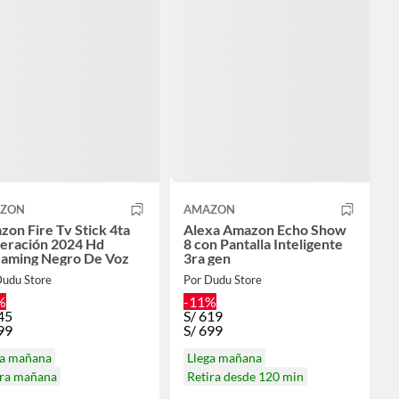
ZON
AMAZON
on Fire Tv Stick 4ta
Alexa Amazon Echo Show
eración 2024 Hd
8 con Pantalla Inteligente
eaming Negro De Voz
3ra gen
Dudu Store
Por Dudu Store
%
-11%
45
S/
619
99
S/
699
ga mañana
Llega mañana
ira mañana
Retira desde 120 min