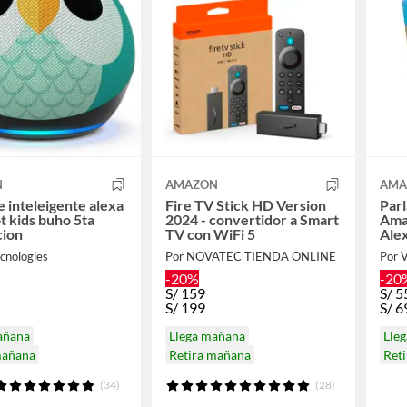
N
AMAZON
AMA
e inteleigente alexa
Fire TV Stick HD Version
Parl
t kids buho 5ta
2024 - convertidor a Smart
Ama
cion
TV con WiFi 5
Ale
cnologies
Por NOVATEC TIENDA ONLINE
Por 
-20%
-20
S/
159
S/
5
S/
199
S/
6
añana
Llega mañana
Lle
mañana
Retira mañana
Ret
(34)
(28)