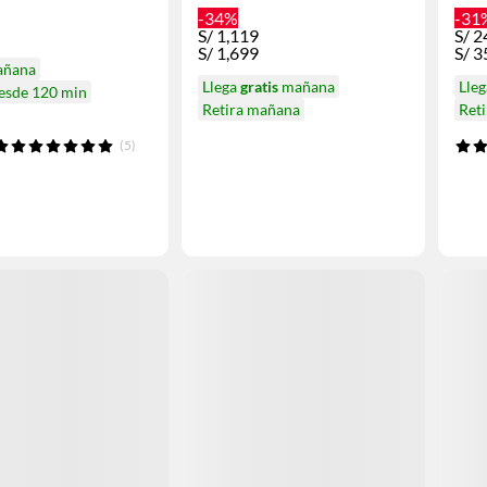
-34%
-31
S/
1,119
S/
2
S/
1,699
S/
3
añana
Llega
gratis
mañana
Lle
desde 120 min
Retira mañana
Ret
(5)