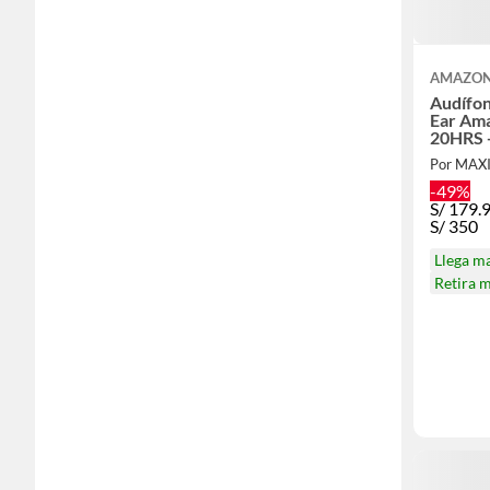
AMAZO
Audífon
Ear Am
20HRS 
Por MA
-49%
S/
179.
S/
350
Llega m
Retira 