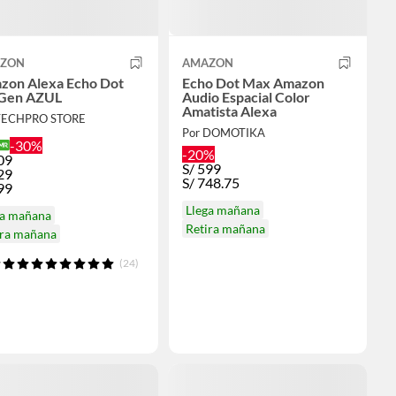
ZON
AMAZON
zon Alexa Echo Dot
Echo Dot Max Amazon
 Gen AZUL
Audio Espacial Color
Amatista Alexa
TECHPRO STORE
Por DOMOTIKA
-30%
-20%
09
S/
599
29
S/
748.75
99
Llega mañana
ga mañana
Retira mañana
ira mañana
(24)