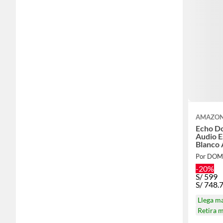
AMAZO
Echo D
Audio E
Blanco 
Por DO
-20%
S/
599
S/
748.
Llega m
Retira 