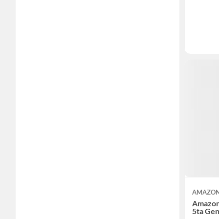
AMAZO
Amazon
5ta Ge