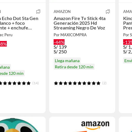
N
AMAZON
AMA
 Echo Dot 5ta Gen
Amazon Fire Tv Stick 4ta
Kin
lanco + foco
Generación 2025 Hd
Pant
ente + enchufe
Streaming Negro De Voz
Pre
ec Peru
Por MAXICOMPRA
Por 
-44%
-13
38%
S/
139
S/
1
S/
250
S/
2
Llega mañana
Env
Retira desde 120 min
añana
desde 120 min
(14)
(2)