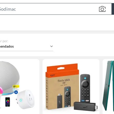
Search
Bar
r por
:
endados