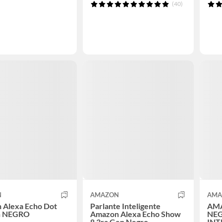
(40)
N
AMAZON
AMA
 Alexa Echo Dot
Parlante Inteligente
AM
n NEGRO
Amazon Alexa Echo Show
NEG
8 3ra Gen Negro
INT