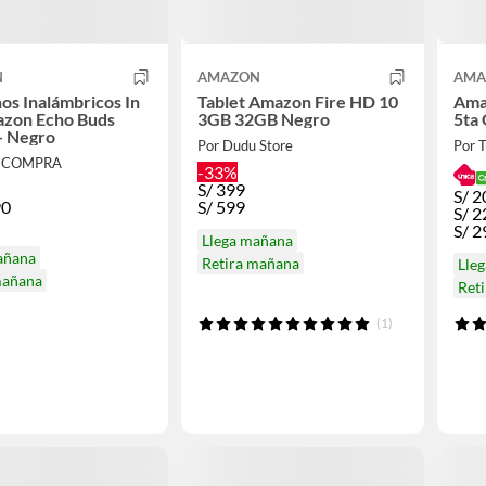
N
AMAZON
AMA
os Inalámbricos In
Tablet Amazon Fire HD 10
Ama
azon Echo Buds
3GB 32GB Negro
5ta
- Negro
Por Dudu Store
Por 
XICOMPRA
-33%
S/
399
S/
2
90
S/
599
S/
2
S/
2
Llega mañana
añana
Retira mañana
Lle
mañana
Ret
(1)