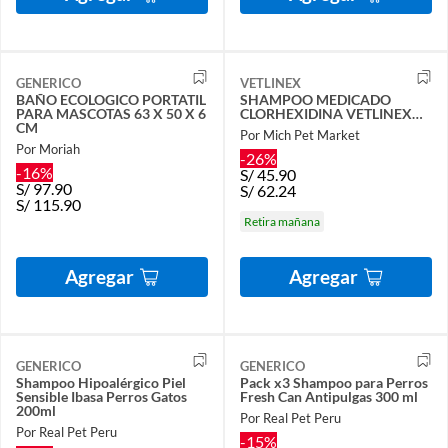
GENERICO
VETLINEX
BAÑO ECOLOGICO PORTATIL
SHAMPOO MEDICADO
PARA MASCOTAS 63 X 50 X 6
CLORHEXIDINA VETLINEX…
CM
Por Mich Pet Market
Por Moriah
-26%
-16%
S/
45.90
S/
97.90
S/
62.24
S/
115.90
Retira mañana
Agregar
Agregar
GENERICO
GENERICO
Shampoo Hipoalérgico Piel
Pack x3 Shampoo para Perros
Sensible Ibasa Perros Gatos
Fresh Can Antipulgas 300 ml
200ml
Por Real Pet Peru
Por Real Pet Peru
-15%