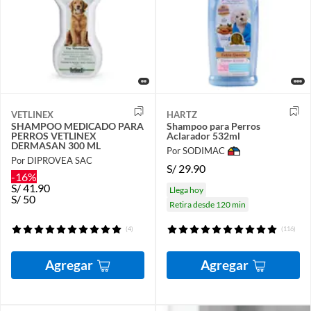
VETLINEX
HARTZ
SHAMPOO MEDICADO PARA
Shampoo para Perros
PERROS VETLINEX
Aclarador 532ml
DERMASAN 300 ML
Por SODIMAC
Por DIPROVEA SAC
S/
29.90
-16%
S/
41.90
Llega hoy
S/
50
Retira desde 120 min
(4)
(116)
Agregar
Agregar