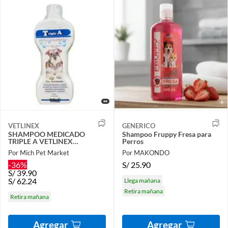
VETLINEX
GENERICO
SHAMPOO MEDICADO
Shampoo Fruppy Fresa para
TRIPLE A VETLINEX…
Perros
Por Mich Pet Market
Por MAKONDO
-36%
S/
25.90
S/
39.90
S/
62.24
Llega mañana
Retira mañana
Retira mañana
Agregar
Agregar