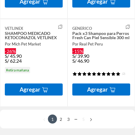
Agregar
Agregar
VETLINEX
GENERICO
SHAMPOO MEDICADO
Pack x3 Shampoo para Perros
KETOCONAZOL VETLINEX
Fresh Can Piel Sensible 300 ml
Por Mich Pet Market
Por Real Pet Peru
-26%
-15%
S/
45.90
S/
39.90
S/
62.24
S/
46.90
Retira mañana
(2)
Agregar
Agregar
...
1
2
3
5