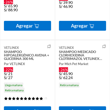
-26%
S/
39.90
S/
65.90
S/
46.90
S/
88.90
Agregar
Agregar
VETLINEX
VETLINEX
SHAMPOO
SHAMPOO MEDICADO
HIPOALERGÉNICO AVENA +
CLORHEXIDINA
GLICERINA 300 ML
CLOTRIMAZOL VETLINEX…
Por VETLINEX
Por Mich Pet Market
-22%
-26%
S/
21
S/
45.90
S/
27
S/
62.24
Llega mañana
Retira mañana
Retira mañana
(7)