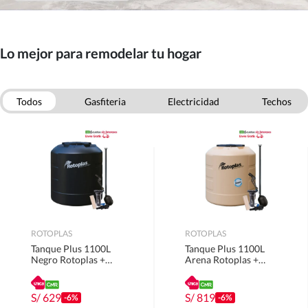
Lo mejor para remodelar tu hogar
Todos
Gasfiteria
Electricidad
Techos
Puertas
Escaleras
Pinturas
Ferreteria
ROTOPLAS
ROTOPLAS
Tanque Plus 1100L
Tanque Plus 1100L
Negro Rotoplas +
Arena Rotoplas +
Accesorios
Accesorios
S/
629
S/
819
-6%
-6%