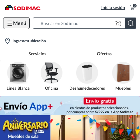
0
Inicia sesión
Menú
Search
Bar
location-
Ingresa tu ubicación
icon
Servicios
Ofertas
Línea Blanca
Oficina
Deshumedecedores
Muebles