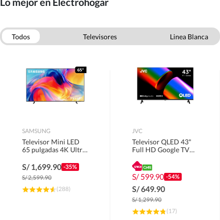
Lo mejor en Electrohogar
Todos
Televisores
Linea Blanca
Electrodomesticos
Empotrados
Celulares
Smarthome
Computo
SAMSUNG
JVC
Televisor Mini LED
Televisor QLED 43"
65 pulgadas 4K Ultra
Full HD Google TV
HD Tizen
LT-43KM4584.
UN65M70HAGXPE
S/
1,699.90
-35%
S/
599.90
-54%
S/
2,599.90
S/
649.90
(
288
)
S/
1,299.90
(
17
)