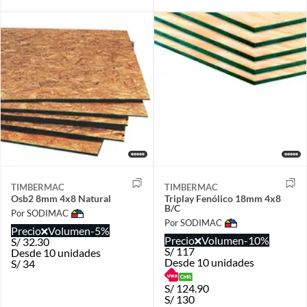
TIMBERMAC
TIMBERMAC
Osb2 8mm 4x8 Natural
Triplay Fenólico 18mm 4x8
B/C
Por SODIMAC
Por SODIMAC
Precio
Volumen
-5%
Precio
Volumen
-10%
S/
32.30
S/
117
Desde 10 unidades
Desde 10 unidades
S/
34
S/
124.90
S/
130