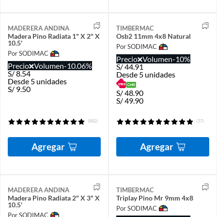
MADERERA ANDINA
TIMBERMAC
Madera Pino Radiata 1" X 2" X
Osb2 11mm 4x8 Natural
10.5'
Por SODIMAC
Por SODIMAC
Precio
Volumen
-10%
Precio
Volumen
-10.06%
S/
44.91
S/
8.54
Desde 5 unidades
Desde 5 unidades
S/
9.50
S/
48.90
S/
49.90
(882)
(37)
Agregar
Agregar
MADERERA ANDINA
TIMBERMAC
Madera Pino Radiata 2" X 3" X
Triplay Pino Mr 9mm 4x8
10.5'
Por SODIMAC
Por SODIMAC