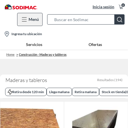
0
Inicia sesión
Menú
Search
Bar
location-
Ingresa tu ubicación
icon
Servicios
Ofertas
Home
Construcción - Maderas y tableros
Maderas y tableros
Resultados
(
194
)
Retira desde 120 min
Llega mañana
Retira mañana
Stock en tienda
(