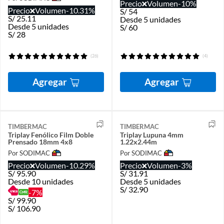
Precio
Volumen
-10%
Precio
Volumen
-10.31%
S/
54
S/
25.11
Desde 5 unidades
Desde 5 unidades
S/
60
S/
28
(26)
(4)
Agregar
Agregar
TIMBERMAC
TIMBERMAC
Triplay Fenólico Film Doble
Triplay Lupuna 4mm
Prensado 18mm 4x8
1.22x2.44m
Por SODIMAC
Por SODIMAC
Precio
Volumen
-10.29%
Precio
Volumen
-3%
S/
95.90
S/
31.91
Desde 10 unidades
Desde 5 unidades
S/
32.90
-7%
S/
99.90
S/
106.90