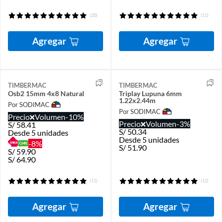
(20)
(11)
Agregar
Agregar
TIMBERMAC
TIMBERMAC
Osb2 15mm 4x8 Natural
Triplay Lupuna 6mm
1.22x2.44m
Por SODIMAC
Por SODIMAC
Precio
Volumen
-10%
Precio
Volumen
-3%
S/
58.41
S/
50.34
Desde 5 unidades
Desde 5 unidades
-8%
S/
51.90
S/
59.90
S/
64.90
(11)
(12)
Agregar
Agregar