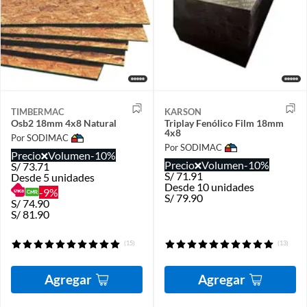
TIMBERMAC
KARSON
Osb2 18mm 4x8 Natural
Triplay Fenólico Film 18mm
4x8
Por SODIMAC
Por SODIMAC
Precio
Volumen
-10%
Precio
Volumen
-10%
S/
73.71
S/
71.91
Desde 5 unidades
Desde 10 unidades
-9%
S/
79.90
S/
74.90
S/
81.90
(15)
(13)
Agregar
Agregar