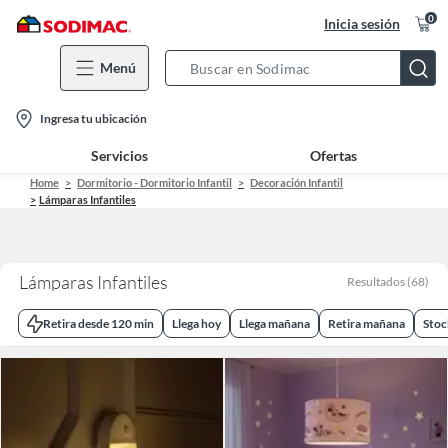
0
Inicia sesión
Menú
Search
Bar
location-
Ingresa tu ubicación
icon
Servicios
Ofertas
Home
Dormitorio - Dormitorio Infantil
Decoración Infantil
Lámparas Infantiles
Lámparas Infantiles
Resultados
(
68
)
Retira desde 120 min
Llega hoy
Llega mañana
Retira mañana
Stoc