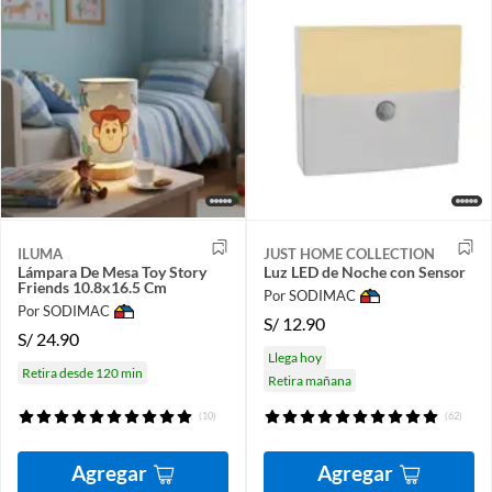
ILUMA
JUST HOME COLLECTION
Lámpara De Mesa Toy Story
Luz LED de Noche con Sensor
Friends 10.8x16.5 Cm
Por SODIMAC
Por SODIMAC
S/
12.90
S/
24.90
Llega hoy
Retira desde 120 min
Retira mañana
(10)
(62)
Agregar
Agregar