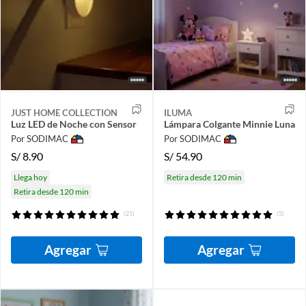
JUST HOME COLLECTION
ILUMA
Luz LED de Noche con Sensor
Lámpara Colgante Minnie Luna
Por SODIMAC
Por SODIMAC
S/
8.90
S/
54.90
Llega hoy
Retira desde 120 min
Retira desde 120 min
(21)
(5)
Agregar
Agregar