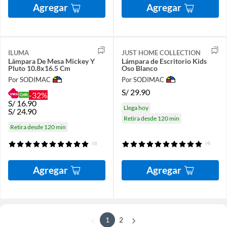
Agregar
Agregar
ILUMA
JUST HOME COLLECTION
Lámpara De Mesa Mickey Y
Lámpara de Escritorio Kids
Pluto 10.8x16.5 Cm
Oso Blanco
Por SODIMAC
Por SODIMAC
S/
29.90
-32%
S/
16.90
Llega hoy
S/
24.90
Retira desde 120 min
Retira desde 120 min
(6)
(4)
Agregar
Agregar
1
2