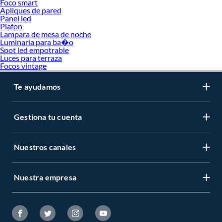
Foco smart
Explora nuestras colecciones disponibles y conoce más sobre sus beneficios.
Apliques de pared
Analiza tus preferencias, compara las opciones y elige la lámpara que aporte
Panel led
Plafon
estilo, seguridad y confort. Tu próxima elección puede marcar la diferencia en el
Lampara de mesa de noche
espacio favorito de tu hijo.
Luminaria para ba�o
Spot led empotrable
Complementa tu compra con estos productos:
Luces para terraza
Decoración Infantil
Focos vintage
Cojines
Cortinas
Te ayudamos
Cuadros y Murales
Marcos de Fotos
Pisos para bebes
Gestiona tu cuenta
Nuestros canales
Nuestra empresa