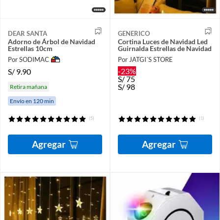
DEAR SANTA
GENERICO
Adorno de Árbol de Navidad
Cortina Luces de Navidad Led
Estrellas 10cm
Guirnalda Estrellas de Navidad
Por SODIMAC
Por JATGI´S STORE
-23%
S/
9.90
S/
75
S/
98
Retira mañana
Envío en 120 min
(5)
(1)
Agregar
Agregar