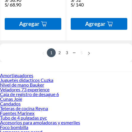
S/
68.90
S/
140
Agregar
Agregar
...
1
2
3
5
Amortiguadores
Juguetes didacticos Cuzka
Nivel de mano Bauker
Veladores 73 experience
Caja de registro de desague 6
Cunas Joie
Candados
Teteras de cocina Reyna
Fuentes Marinex
Tubo de 4 pulgadas pvc
Accesorios para amoladoras y esmeriles
Foco bombilla
Lamparas para pared