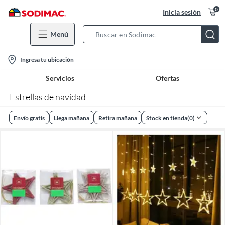
0
Inicia sesión
Menú
Search
Bar
location-
Ingresa tu ubicación
icon
Servicios
Ofertas
Estrellas de navidad
Envío gratis
Llega mañana
Retira mañana
Stock en tienda
(
0
)