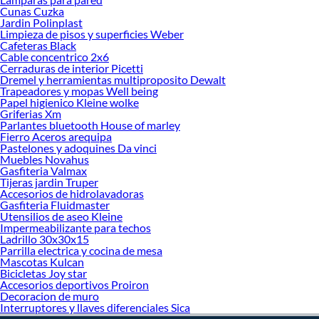
Cunas Cuzka
Jardin Polinplast
Limpieza de pisos y superficies Weber
Cafeteras Black
Cable concentrico 2x6
Cerraduras de interior Picetti
Dremel y herramientas multiproposito Dewalt
Trapeadores y mopas Well being
Papel higienico Kleine wolke
Griferias Xm
Parlantes bluetooth House of marley
Fierro Aceros arequipa
Pastelones y adoquines Da vinci
Muebles Novahus
Gasfiteria Valmax
Tijeras jardin Truper
Accesorios de hidrolavadoras
Gasfiteria Fluidmaster
Utensilios de aseo Kleine
Impermeabilizante para techos
Ladrillo 30x30x15
Parrilla electrica y cocina de mesa
Mascotas Kulcan
Bicicletas Joy star
Accesorios deportivos Proiron
Decoracion de muro
Interruptores y llaves diferenciales Sica