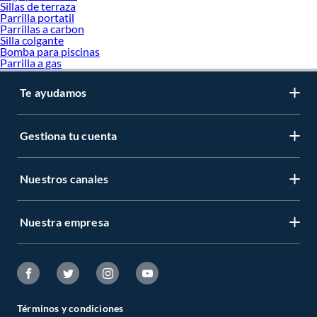
Parrilla portatil
Sillas de terraza
Parrilla portatil
Parrillas a carbon
Parrillas a carbon
Parrilla a gas
Silla colgante
Bomba para piscinas
Parrilla a gas
Te ayudamos
Gestiona tu cuenta
Nuestros canales
Nuestra empresa
Términos y condiciones