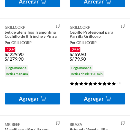
Agregar
Agregar
GRILLCORP
GRILLCORP
Set de utensilios Tramontina
Cepillo Profesional para
Cuchillo de 8 Trinche y Pinza
Parrilla Grillcorp
Por GRILLCORP
Por GRILLCORP
-18%
-25%
S/
229.90
S/
59.90
S/
279.90
S/
79.90
Llega mañana
Llega mañana
Retira mañana
Retira desde 120 min
(1)
Agregar
Agregar
MR BEEF
BRAZA
Mandil para Parrilla con
Briqueta Vegetal 3Kg