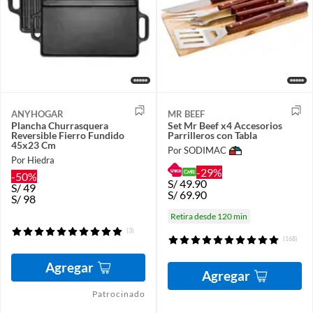
ANYHOGAR
MR BEEF
Plancha Churrasquera
Set Mr Beef x4 Accesorios
Reversible Fierro Fundido
Parrilleros con Tabla
45x23 Cm
Por SODIMAC
Por Hiedra
-29%
-50%
S/
49.90
S/
49
S/
69.90
S/
98
Retira desde 120 min
(3)
(168)
Agregar
Agregar
Patrocinado