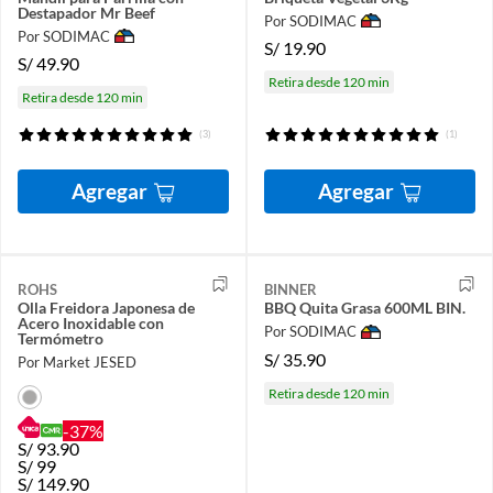
Destapador Mr Beef
Por SODIMAC
Por SODIMAC
S/
19.90
S/
49.90
Retira desde 120 min
Retira desde 120 min
(3)
(1)
Agregar
Agregar
ROHS
BINNER
Olla Freidora Japonesa de
BBQ Quita Grasa 600ML BIN.
Acero Inoxidable con
Por SODIMAC
Termómetro
S/
35.90
Por Market JESED
Retira desde 120 min
-37%
S/
93.90
S/
99
S/
149.90