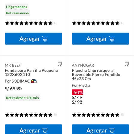
Llega mañana
Retira mañana
(4)
(4)
Agregar
Agregar
MR BEEF
ANYHOGAR
Funda para Parrilla Pequeña
Plancha Churrasquera
132X60X110
Reversible Fierro Fundido
45x23 Cm
Por SODIMAC
Por Hiedra
S/
69.90
-50%
S/
49
Retira desde 120 min
S/
98
(6)
(3)
Agregar
Agregar