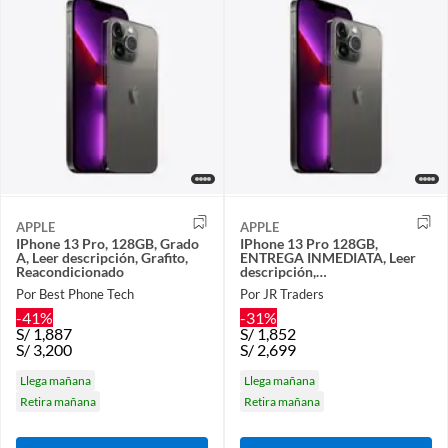
APPLE
APPLE
IPhone 13 Pro, 128GB, Grado
IPhone 13 Pro 128GB,
A, Leer descripción, Grafito,
ENTREGA INMEDIATA, Leer
Reacondicionado
descripción,
Grafito,Reacondicionado.
Por Best Phone Tech
Por JR Traders
-41%
-31%
S/
1,887
S/
1,852
S/
3,200
S/
2,699
Llega mañana
Llega mañana
Retira mañana
Retira mañana