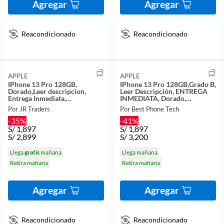
Agregar
Agregar
Reacondicionado
Reacondicionado
APPLE
APPLE
IPhone 13 Pro 128GB,
IPhone 13 Pro 128GB,Grado B,
Dorado,Leer descripcion,
Leer Descripción, ENTREGA
Entrega Inmediata,
INMEDIATA, Dorado,
Reacondicionado
Reacondicionado
Por JR Traders
Por Best Phone Tech
-35%
-41%
S/
1,897
S/
1,897
S/
2,899
S/
3,200
Llega
gratis
mañana
Llega mañana
Retira mañana
Retira mañana
Agregar
Agregar
Reacondicionado
Reacondicionado