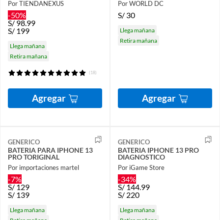
Por TIENDANEXUS
Por WORLD DC
-50%
S/
30
S/
98.99
S/
199
Llega mañana
Retira mañana
Llega mañana
Retira mañana
(18)
Agregar
Agregar
GENERICO
GENERICO
BATERIA PARA IPHONE 13
BATERIA IPHONE 13 PRO
PRO TORIGINAL
DIAGNOSTICO
Por importaciones martel
Por iGame Store
-7%
-34%
S/
129
S/
144.99
S/
139
S/
220
Llega mañana
Llega mañana