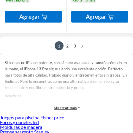
Retira mañana
Retira mañana
Agregar
Agregar
1
2
3
Si buscas un iPhone potente, con cámara avanzada y tamaño cómodo en
la mano, el
iPhone 13 Pro
sigue siendo una excelente opción. Perfecto
para fotos de alta calidad, trabajo diario y entretenimiento sin trabas. En
Sodimac Perú
lo encuentras como una alternativa premium con gran
rendimiento y equilibrio entre potencia y precio.
Beneficios
Cámara triple con excelente rendimiento en modo noche: fotos más claras
Mostrar más
y detalladas incluso con poca luz.
Pantalla ProMotion de 120 Hz: navegación más fluida en redes, juegos y
Juegos para piscina Fisher price
apps.
Focos y paneles led
Tamaño más compacto que el Pro Max: potencia profesional en un
Molduras de madera
formato más manejable.
Prensa sargento Stanley