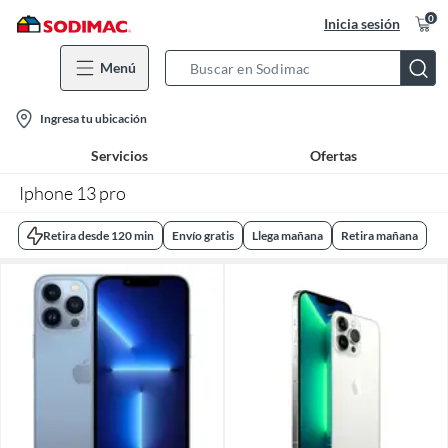
0
Inicia sesión
Menú
Search
Bar
location-
Ingresa tu ubicación
icon
Servicios
Ofertas
Iphone 13 pro
Retira desde 120 min
Envío gratis
Llega mañana
Retira mañana