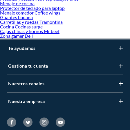
Variedad de modelos de iPhone
Menaje de cocina
Protector de teclado para laptop
iPhone
Menaje comedor Coffee wings
iPhone 13
Guantes badana
iPhone 13 Pro Max
Carretillas y ruedas Tramontina
iPhone 14
Cocina Cocinas surge
Cajas chinas y hornos Mr beef
iPhone 15
Zona gamer Dell
iPhone 15 pro
iPhone 15 pro Max
iPhone 16
Te ayudamos
iPhone 16 Pro
iPhone 16 Pro max
iPhone 17
Gestiona tu cuenta
iPhone 17 Pro
Accesorios para iPhone
Nuestros canales
Cargadores y cables
Audífonos Apple
Cargador portatil iphone
Nuestra empresa