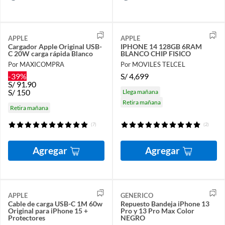
APPLE
APPLE
Cargador Apple Original USB-
IPHONE 14 128GB 6RAM
C 20W carga rápida Blanco
BLANCO CHIP FISICO
Por MAXICOMPRA
Por MOVILES TELCEL
-39%
S/
4,699
S/
91.90
S/
150
Llega mañana
Retira mañana
Retira mañana
(7)
(2)
Agregar
Agregar
APPLE
GENERICO
Cable de carga USB-C 1M 60w
Repuesto Bandeja iPhone 13
Original para iPhone 15 +
Pro y 13 Pro Max Color
Protectores
NEGRO