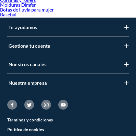
Piscina
Molduras Dimfer
Terrazas
Botas de lluvia para mujer
Baseball
Te ayudamos
Gestiona tu cuenta
Nuestros canales
Nuestra empresa
Términos y condiciones
Política de cookies