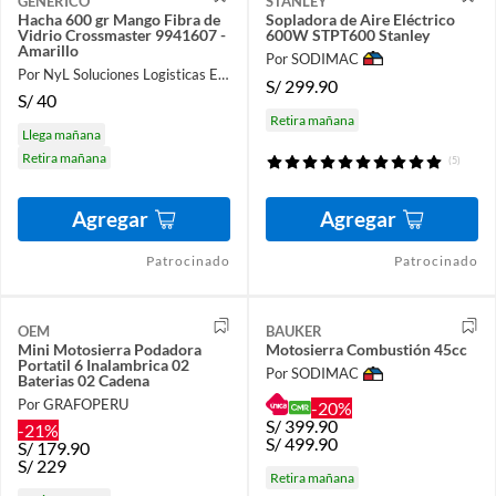
GENERICO
STANLEY
Hacha 600 gr Mango Fibra de
Sopladora de Aire Eléctrico
Vidrio Crossmaster 9941607 -
600W STPT600 Stanley
Amarillo
Por SODIMAC
Por NyL Soluciones Logisticas EIRL
S/
299.90
S/
40
Retira mañana
Llega mañana
Retira mañana
(5)
Agregar
Agregar
Patrocinado
Patrocinado
OEM
BAUKER
Mini Motosierra Podadora
Motosierra Combustión 45cc
Portatil 6 Inalambrica 02
Por SODIMAC
Baterias 02 Cadena
Por GRAFOPERU
-20%
S/
399.90
-21%
S/
499.90
S/
179.90
S/
229
Retira mañana