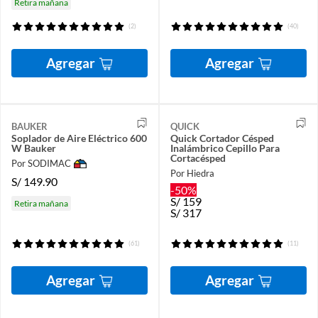
Retira mañana
(2)
(40)
Agregar
Agregar
BAUKER
QUICK
Soplador de Aire Eléctrico 600
Quick Cortador Césped
W Bauker
Inalámbrico Cepillo Para
Cortacésped
Por SODIMAC
Por Hiedra
S/
149.90
-50%
S/
159
Retira mañana
S/
317
(61)
(11)
Agregar
Agregar