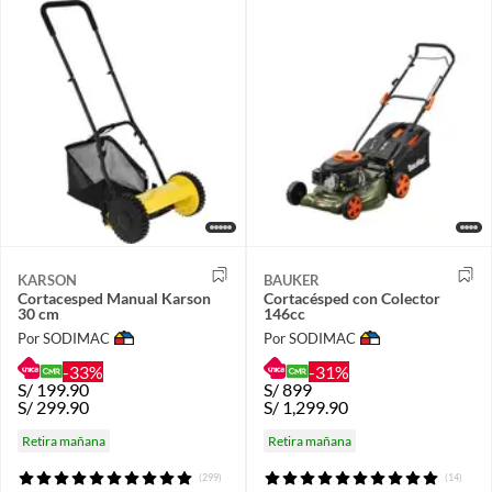
KARSON
BAUKER
Cortacesped Manual Karson
Cortacésped con Colector
30 cm
146cc
Por SODIMAC
Por SODIMAC
-33%
-31%
S/
199.90
S/
899
S/
299.90
S/
1,299.90
Retira mañana
Retira mañana
(299)
(14)