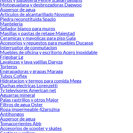
opciones de delivery o recojo en tienda.
Motoguadana y desbrozadoras Daewoo
Aspersor de agua
Las mejores marcas de Maquinaria de jardín
Articulos de alcantarillado Novomax
Piedra reconstituida Spazio
Sabemos que la calidad, confianza y seguridad son factores importantes al
Manteleria
momento de decidir qué modelo comprar, por ello contamos con una amplia
Sellador blanco para muros
oferta de marcas prestigiosas y reconocidas en Maquinaria de jardín. De esta
Masillas y pastas de retape Majestad
Ceramicas y mayolicas para piso Gala
manera, inviertes en durabilidad, rendimiento, excelencia y satisfacción
Accesorios y repuestos para muebles Ducasse
garantizada. ¡Lleva más por menos!
Interruptor de conmutacion
Muebles de oficina y escritorio Acero inoxidable
Complementa tu compra con estos productos:
Frigobar Lg
Accesorios para maquinaria de jardín
Lavalozas y lava vajillas Daryza
Ahoyadora
Torteros
Engrapadoras y grapas Maraga
Chipeadores y partidores de leña
Tubos Coflex
Cortasetos
Hidratacion y termos para comida Mega
Motocultivadores
Duchas electricas Lorenzetti
Motoguadaña
Tv televisores American net
Motosierra electrica
Aguarras mineral
Otras Maquinarias de jardín
Palas rastrillos y otros Major
Cortadora de cesped
Filtros de agua Oster
Sopladoras de aire
Ropa impermeable 42arozina
Antihongos
Jardín y terraza
Aspersor de agua
Herramientas de jardineria
Tomacorrientes Abb
Jardín
Accesorios de scooter y skates
Parrilla
Cortinas y rollers