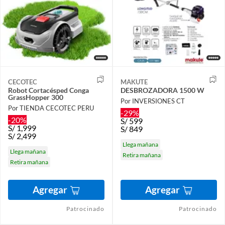
CECOTEC
MAKUTE
Robot Cortacésped Conga
DESBROZADORA 1500 W
GrassHopper 300
Por INVERSIONES CT
Por TIENDA CECOTEC PERU
-29%
-20%
S/
599
S/
1,999
S/
849
S/
2,499
Llega mañana
Llega mañana
Retira mañana
Retira mañana
Agregar
Agregar
Patrocinado
Patrocinado