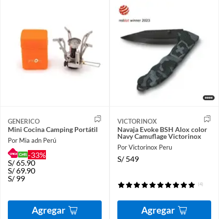
GENERICO
VICTORINOX
Mini Cocina Camping Portátil
Navaja Evoke BSH Alox color
Navy Camuflage Victorinox
Por Mia adn Perú
Por Victorinox Peru
-33%
S/
549
S/
65.90
S/
69.90
S/
99
(4)
Agregar
Agregar