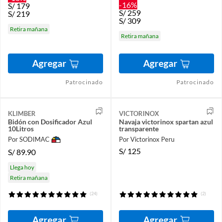
-16%
S/
179
S/
259
S/
219
S/
309
Retira mañana
Retira mañana
Agregar
Agregar
Patrocinado
Patrocinado
KLIMBER
VICTORINOX
Bidón con Dosificador Azul
Navaja victorinox spartan azul
10Litros
transparente
Por SODIMAC
Por Victorinox Peru
S/
125
S/
89.90
Llega hoy
Retira mañana
(24)
(2)
Agregar
Agregar