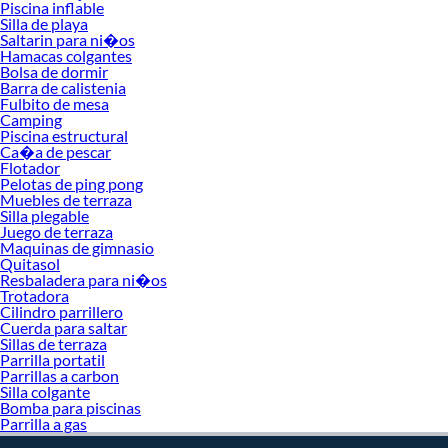
Piscina inflable
Complementa tu compra con estos productos:
Silla de playa
Saltarin para ni�os
Bastones
Hamacas colgantes
Binoculares
Bolsa de dormir
Cocina camping
Barra de calistenia
Hamaca
Fulbito de mesa
Herramientas Outdoor
Camping
Mosquiteros
Piscina estructural
Ca�a de pescar
Otros Accesorios Outdoor
Flotador
Camping
Pelotas de ping pong
Bolsa de dormir
Muebles de terraza
Carpa
Silla plegable
Colchon inflable
Juego de terraza
Cooler
Maquinas de gimnasio
Ice Pack
Quitasol
Linterna
Resbaladera para ni�os
Trotadora
Mesa armable
Cilindro parrillero
Mochila viajera
Cuerda para saltar
Silla de playa
Sillas de terraza
Parrilla portatil
Parrillas a carbon
Silla colgante
Bomba para piscinas
Parrilla a gas