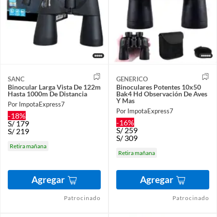
SANC
GENERICO
Binocular Larga Vista De 122m
Binoculares Potentes 10x50
Hasta 1000m De Distancia
Bak4 Hd Observación De Aves
Y Mas
Por ImpotaExpress7
Por ImpotaExpress7
-18%
-16%
S/
179
S/
259
S/
219
S/
309
Retira mañana
Retira mañana
Agregar
Agregar
Patrocinado
Patrocinado