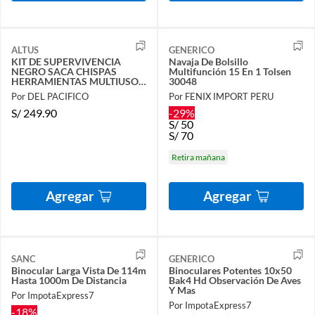
ALTUS
GENERICO
KIT DE SUPERVIVENCIA
Navaja De Bolsillo
NEGRO SACA CHISPAS
Multifunción 15 En 1 Tolsen
HERRAMIENTAS MULTIUSOS
30048
SILBATO - ALTUS
Por DEL PACIFICO
Por FENIX IMPORT PERU
S/
249.90
-29%
S/
50
S/
70
Retira mañana
Agregar
Agregar
SANC
GENERICO
Binocular Larga Vista De 114m
Binoculares Potentes 10x50
Hasta 1000m De Distancia
Bak4 Hd Observación De Aves
Y Mas
Por ImpotaExpress7
Por ImpotaExpress7
-18%