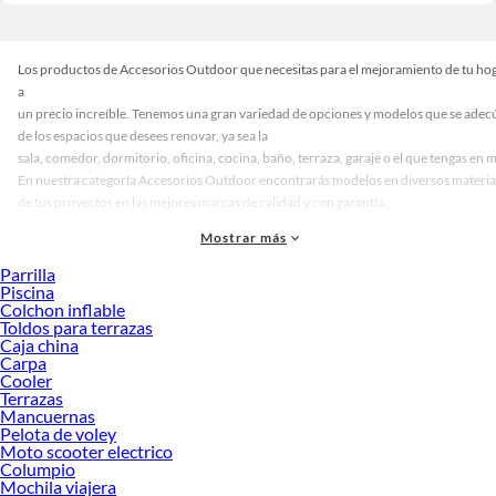
Los productos de Accesorios Outdoor que necesitas para el mejoramiento de tu ho
a
un precio increíble. Tenemos una gran variedad de opciones y modelos que se adec
de los espacios que desees renovar, ya sea la
sala, comedor, dormitorio, oficina, cocina, baño, terraza, garaje o el que tengas en 
En nuestra categoría Accesorios Outdoor encontrarás modelos en diversos materiale
de tus proyectos en las mejores marcas de calidad y con garantía.
Precios de Accesorios Outdoor en Sodimac Perú
Mostrar más
Si buscas ahorrar, estás en la
Parrilla
tienda correcta porque en Sodimac tenemos nuestra política de precios bajos garan
Piscina
Colchon inflable
dudes más y compra online este producto con
Toldos para terrazas
sus complementos para que termines tu proyecto al 100% a
Caja china
un costo económico. Además, elige entre las opciones de delivery
Carpa
o recojo en tienda.
Cooler
Terrazas
Las mejores marcas de Accesorios Outdoor
Mancuernas
Pelota de voley
Sabemos que la calidad, confianza y seguridad son factores importantes al moment
Moto scooter electrico
De esta manera, inviertes en durabilidad, rendimiento, excelencia y satisfacción gar
Columpio
¡Lleva más por menos!
Mochila viajera