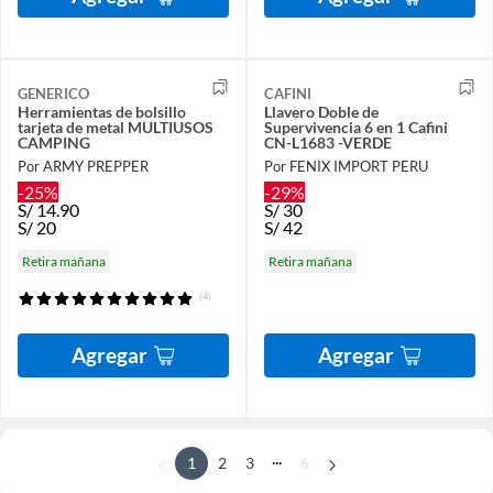
GENERICO
CAFINI
Herramientas de bolsillo
Llavero Doble de
tarjeta de metal MULTIUSOS
Supervivencia 6 en 1 Cafini
CAMPING
CN-L1683 -VERDE
Por ARMY PREPPER
Por FENIX IMPORT PERU
-25%
-29%
S/
14.90
S/
30
S/
20
S/
42
Retira mañana
Retira mañana
(4)
Agregar
Agregar
...
1
2
3
6