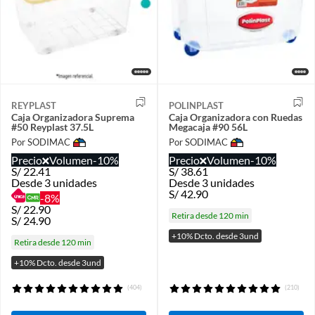
REYPLAST
POLINPLAST
Caja Organizadora Suprema
Caja Organizadora con Ruedas
#50 Reyplast 37.5L
Megacaja #90 56L
Por SODIMAC
Por SODIMAC
Precio
Volumen
-10%
Precio
Volumen
-10%
S/
22.41
S/
38.61
Desde 3 unidades
Desde 3 unidades
S/
42.90
-8%
S/
22.90
Retira desde 120 min
S/
24.90
+10% Dcto. desde 3und
Retira desde 120 min
+10% Dcto. desde 3und
(404)
(210)