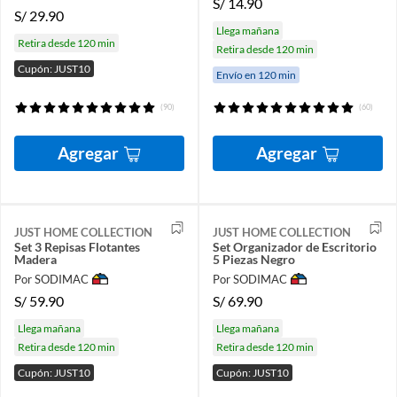
S/
14.90
S/
29.90
Llega mañana
Retira desde 120 min
Retira desde 120 min
Cupón: JUST10
Envío en 120 min
(90)
(60)
Agregar
Agregar
JUST HOME COLLECTION
JUST HOME COLLECTION
Set 3 Repisas Flotantes
Set Organizador de Escritorio
Madera
5 Piezas Negro
Por SODIMAC
Por SODIMAC
S/
59.90
S/
69.90
Llega mañana
Llega mañana
Retira desde 120 min
Retira desde 120 min
Cupón: JUST10
Cupón: JUST10