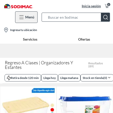
0
Inicia sesión
Menú
Search
Bar
location-
Ingresa tu ubicación
icon
Servicios
Ofertas
Regreso A Clases | Organizadores Y
Resultados
Estantes
(
89
)
Retira desde 120 min
Llega hoy
Llega mañana
Stock en tienda
(
0
)