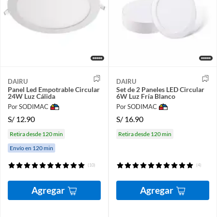
DAIRU
DAIRU
Panel Led Empotrable Circular
Set de 2 Paneles LED Circular
24W Luz Cálida
6W Luz Fría Blanco
Por SODIMAC
Por SODIMAC
S/
12.90
S/
16.90
Retira desde 120 min
Retira desde 120 min
Envío en 120 min
(10)
(4)
Agregar
Agregar