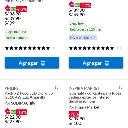
Por BESTOFFERSPERU
-20%
-63%
S/
39.90
S/
36.90
S/
49.90
S/
39.90
S/
99
Llega hoy
Retira desde 120 min
Llega mañana
Retira mañana
Envío en 120 min
(72)
(114)
Agregar
Agregar
PHILIPS
INSPIRA MARKET
Pack x2 Foco LED Dicroico
Guirnalda colgante para luces
Gu10 4W Luz Amarilla
cadena exterior interior
decoración 5m
Por SODIMAC
Por Inspira Market
-18%
-78%
S/
22.90
S/
39.90
S/
27.90
S/
180