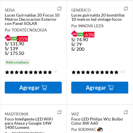
SEISA
GENERICO
Luces Guirnaldas 20 Focos 10
Luces guirnalda 20 bombillas
Metros Decoracion Exterior
10 metros led vintage focos
con Panel SOLAR
Por INNOVA LEDS
Por TODATECNOLOGIA
-63%
-25%
S/
74.90
S/
131.90
S/
79
S/
139
S/
200
S/
175.50
Retira mañana
(7)
(12)
Agregar
Agregar
MADTRONIX
WIZ
Foco Inteligente LED WiFi
Foco LED Philips Wiz Bulbo
para Alexa y Google 14W
Color 8W A60
1400 Lumens
Por SODIMAC