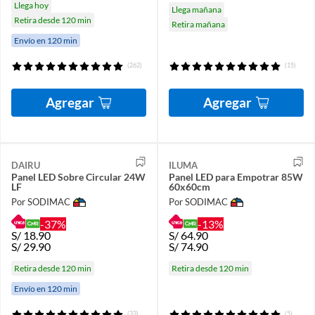
Llega hoy
Llega mañana
Retira desde 120 min
Retira mañana
Envío en 120 min
(262)
(15)
Agregar
Agregar
DAIRU
ILUMA
Panel LED Sobre Circular 24W
Panel LED para Empotrar 85W
LF
60x60cm
Por SODIMAC
Por SODIMAC
-37%
-13%
S/
18.90
S/
64.90
S/
29.90
S/
74.90
Retira desde 120 min
Retira desde 120 min
Envío en 120 min
(33)
(5)