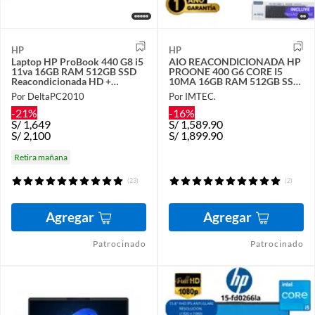
HP
HP
Laptop HP ProBook 440 G8 i5
AIO REACONDICIONADA HP
11va 16GB RAM 512GB SSD
PROONE 400 G6 CORE I5
Reacondicionada HD +
10MA 16GB RAM 512GB SSD
COOLER + MALETIN +
23.8 NEGRO
Por DeltaPC2010
Por IMTEC.
MOUSE
-21%
-16%
S/
1,649
S/
1,589.90
S/
2,100
S/
1,899.90
Retira mañana
(23)
(2)
Agregar
Agregar
Patrocinado
Patrocinado