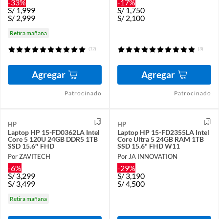
-33%
-17%
S/
1,999
S/
1,750
S/
2,999
S/
2,100
Retira mañana
(12)
(3)
Agregar
Agregar
Patrocinado
Patrocinado
HP
HP
Laptop HP 15-FD0362LA Intel
Laptop HP 15-FD2355LA Intel
Core 5 120U 24GB DDR5 1TB
Core Ultra 5 24GB RAM 1TB
SSD 15.6″ FHD
SSD 15.6" FHD W11
Por ZAVITECH
Por JA INNOVATION
-6%
-29%
S/
3,299
S/
3,190
S/
3,499
S/
4,500
Retira mañana