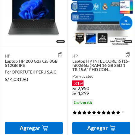
HP
HP
Laptop HP 200 G2a Ci5 8GB
Laptop HP INTEL CORE i5 (15-
512GB IPS
fd0266la )RAM 16 GB SSD 1
TB 15.6" FHD CON
Por OPORTUTEK PERU S.A.C
ANTIRREFLEJO Windows 11
Por yuyatec
PRO
S/
4,031.90
-31%
S/
2,950
S/
4,299
Envío
gratis
(1)
Agregar
Agregar