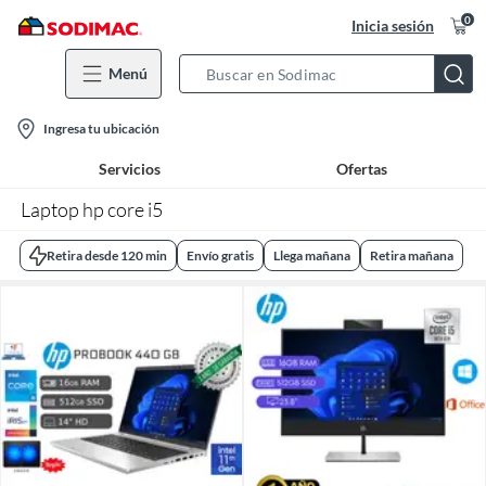
0
Inicia sesión
Menú
Search
Bar
location-
Ingresa tu ubicación
icon
Servicios
Ofertas
Laptop hp core i5
Retira desde 120 min
Envío gratis
Llega mañana
Retira mañana