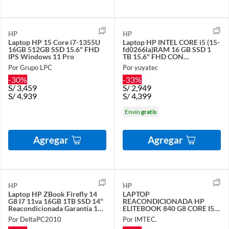
HP
HP
Laptop HP 15 Core i7-1355U
Laptop HP INTEL CORE i5 (15-
16GB 512GB SSD 15.6" FHD
fd0266la)RAM 16 GB SSD 1
IPS Windows 11 Pro
TB 15.6" FHD CON
ANTIRREFLEJO Windows 11
Por Grupo LPC
Por yuyatec
PRO
-30%
-33%
S/
3,459
S/
2,949
S/
4,939
S/
4,399
Envío
gratis
Agregar
Agregar
HP
HP
Laptop HP ZBook Firefly 14
LAPTOP
G8 I7 11va 16GB 1TB SSD 14"
REACONDICIONADA HP
Reacondicionada Garantía 1
ELITEBOOK 840 G8 CORE I5
año + Cooler
11VA 16GB RAM 512GB SSD
Por DeltaPC2010
Por IMTEC.
PLATA