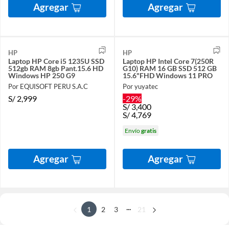
Agregar
Agregar
HP
HP
Laptop HP Core i5 1235U SSD
Laptop HP Intel Core 7(250R
512gb RAM 8gb Pant.15.6 HD
G10) RAM 16 GB SSD 512 GB
Windows HP 250 G9
15.6"FHD Windows 11 PRO
Por EQUISOFT PERU S.A.C
Por yuyatec
S/
2,999
-29%
S/
3,400
S/
4,769
Envío
gratis
Agregar
Agregar
...
1
2
3
21