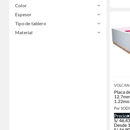
Color
Espesor
Tipo de tablero
Material
VOLCAN
Placa d
12.7mm
1.22mx
Por SOD
Precio
S/
46.4
Desde 1
S/
46.9