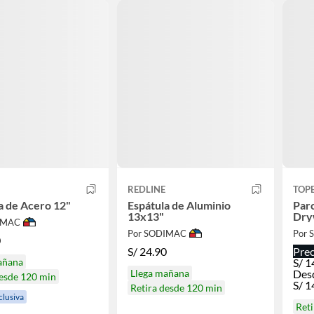
REDLINE
TOP
a de Acero 12"
Espátula de Aluminio
Par
13x13"
Dry
IMAC
Por SODIMAC
Por
0
S/
24.90
Prec
añana
S/
1
Llega mañana
Des
desde 120 min
S/
1
Retira desde 120 min
clusiva
Reti