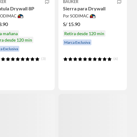
KER
BAUKER
tula Drywall 8P
Sierra para Drywall
 SODIMAC
Por SODIMAC
3.90
S/
15.90
ga mañana
Retira desde 120 min
ra desde 120 min
Marca Exclusiva
a Exclusiva
(3)
(6)