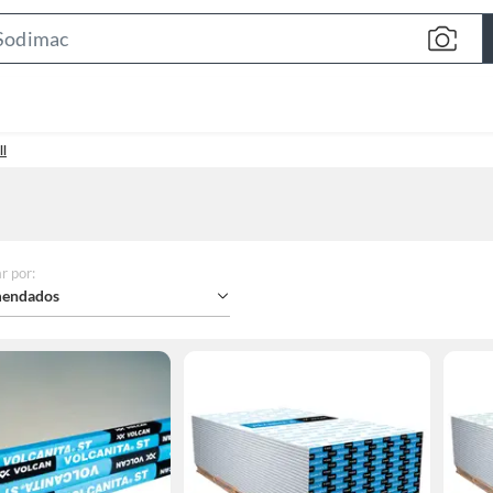
Search
Bar
ll
r por
:
endados