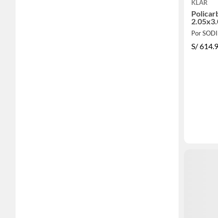
KLAR
Policar
2.05x3
Por SOD
S/
614.