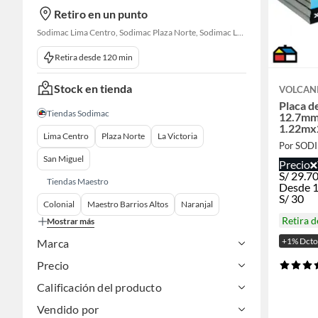
Retiro en un punto
Sodimac Lima Centro, Sodimac Plaza Norte, Sodimac La Victoria, Sodimac San Miguel, Sodimac S. J. Lurigancho, Sodimac Primavera, Sodimac Chacarilla, Sodimac Av. La Molina, Sodimac Colonial, Maestro Barrios Altos, Sodimac Naranjal
Retira desde 120 min
Stock en tienda
VOLCAN
Placa d
Tiendas Sodimac
12.7mm
1.22mx
Lima Centro
Plaza Norte
La Victoria
Por SOD
San Miguel
Precio
S/
29.7
Tiendas Maestro
Desde 1
S/
30
Colonial
Maestro Barrios Altos
Naranjal
Retira 
Mostrar más
+1% Dcto
Marca
Precio
Calificación del producto
Vendido por