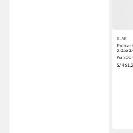
KLAR
Policar
2.05x3
Por SOD
S/
461.