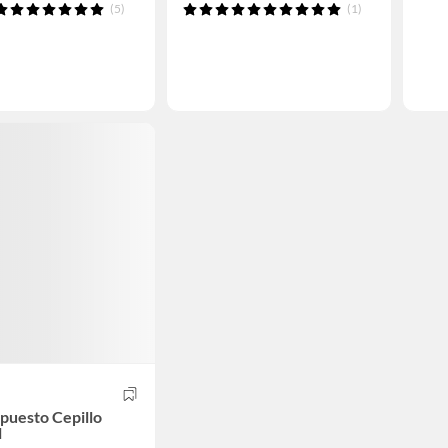
(5)
(1)
puesto Cepillo
l