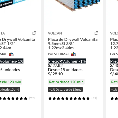
ITA
VOLCAN
VOL
e Drywall Volcanita
Placa de Drywall Volcanita
Plac
 ST 1/2"
9.5mm St 3/8"
12.
2.44m
1.22mx2.44m
1.2
IMAC
Por SODIMAC
Por
Volumen
-1%
Precio
Volumen
-1%
Prec
0
S/
27.82
S/
4
5 unidades
Desde 15 unidades
Des
S/
28.10
S/
4
desde 120 min
Retira desde 120 min
Reti
. desde 15und
+1% Dcto. desde 15und
+1% 
(99)
(51)