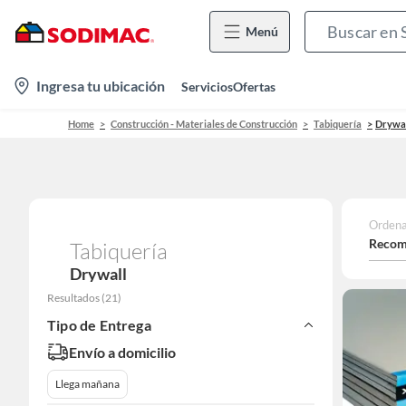
Menú
location-
Ingresa tu ubicación
Servicios
Ofertas
icon
Home
Construcción - Materiales de Construcción
Tabiquería
Drywa
Ordena
Recom
Tabiquería
Drywall
Resultados
(
21
)
Tipo de Entrega
Envío a domicilio
Llega mañana