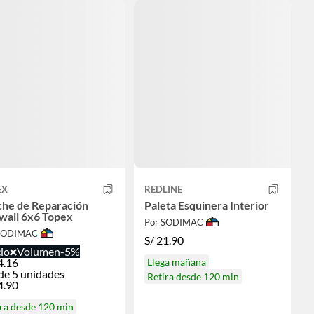
EX
REDLINE
che de Reparación
Paleta Esquinera Interior
wall 6x6 Topex
Por SODIMAC
 SODIMAC
S/
21.90
io
Volumen
-5%
4.16
Llega mañana
de 5 unidades
Retira desde 120 min
4.90
ra desde 120 min