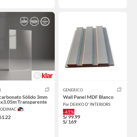
R
GENERICO
icarbonato Sólido 3mm
Wall Panel MDF Blanco
5x3.05m Transparente
Por DEKKO D' INTERIORS
 SODIMAC
-41%
S/
99.99
61.22
S/
169