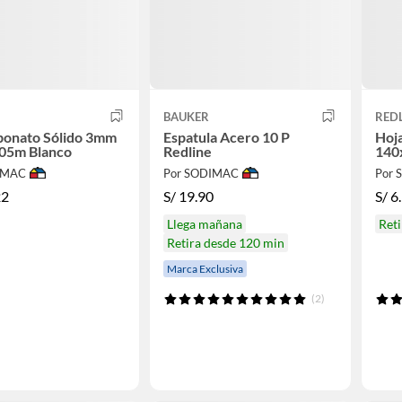
BAUKER
RED
bonato Sólido 3mm
Espatula Acero 10 P
Hoja
.05m Blanco
Redline
140
IMAC
Por SODIMAC
Por
22
S/
19.90
S/
6
Llega mañana
Ret
Retira desde 120 min
Marca Exclusiva
(2)