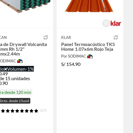
CAN
KLAR
a de Drywall Volcanita
Panel Termoacústico TK5
7mm Rh 1/2"
Home 1.07x6m Rojo Teja
2mx2.44m
Por SODIMAC
 SODIMAC
S/
154.90
io
Volumen
-1%
0.49
de 15 unidades
0.90
ra desde 120 min
Dcto. desde 15und
(27)