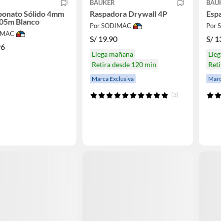
BAUKER
BAU
bonato Sólido 4mm
Raspadora Drywall 4P
Espa
.05m Blanco
Por SODIMAC
Por
IMAC
S/
19.90
S/
1
96
Llega mañana
Lle
Retira desde 120 min
Reti
Marca Exclusiva
Marc
(3)