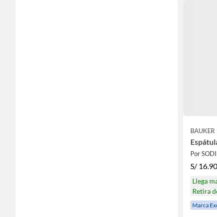
BAUKER
Espátul
Por SOD
S/
16.9
Llega m
Retira 
Marca Ex