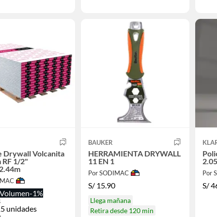
BAUKER
KLA
e Drywall Volcanita
HERRAMIENTA DRYWALL
Pol
 RF 1/2"
11 EN 1
2.0
2.44m
Por SODIMAC
Por
IMAC
S/
15.90
S/
4
Volumen
-1%
3
Llega mañana
5 unidades
Retira desde 120 min
0