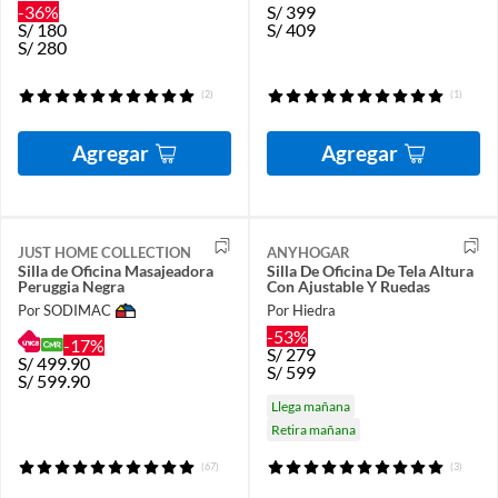
-36%
S/
399
S/
180
S/
409
S/
280
(2)
(1)
Agregar
Agregar
JUST HOME COLLECTION
ANYHOGAR
Silla de Oficina Masajeadora
Silla De Oficina De Tela Altura
Peruggia Negra
Con Ajustable Y Ruedas
Por SODIMAC
Por Hiedra
-53%
-17%
S/
279
S/
499.90
S/
599
S/
599.90
Llega mañana
Retira mañana
(67)
(3)