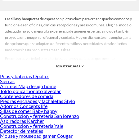
Las
sillas y banquetas de espera
son piezas clave para crear espacios cómodos y
funcionales en oficinas, clínicas, recepciones y áreas comunes. Elegir el modelo
adecuado no solo mejora la experiencia de quienes esperan, sino que también
proyecta una imagen profesional y cuidada. Hoy en día, existe una amplia gama
de opciones que se adaptan a diferentes estilos y necesidades, desde diseños
modernos hasta propuestas más clásicas.
Encontrarás variedad en materiales, colores y acabados que permiten
personalizar cada ambiente. Hay modelos tapizados para mayor confort,
Mostrar más
estructuras metálicas para máxima resistencia y opciones en madera que
Pilas y baterias Opalux
aportan calidez. Esta diversidad facilita comparar y seleccionar la alternativa
Sierras
que mejor se ajuste a tu espacio, logrando armonía entre estética y
Arrimos Map design home
funcionalidad.
Toldo policarbonato alveolar
Contenedores de comida
Invertir en sillas y banquetas de espera de calidad garantiza durabilidad y
Piedras enchapes y fachaletas Stylo
comodidad, factores esenciales para transmitir confianza y bienestar. Descubre
Adornos Concepts life
Sillas de comer Baby happy
cuál se adapta mejor a ti y crea un entorno que hable bien de tu marca. Conoce
Construccion y ferreteria San lorenzo
más sobre sus beneficios y explora nuestras colecciones disponibles para
Aspiradoras Karcher
encontrar la solución ideal. Elegir correctamente hoy significa ofrecer una
Construccion y ferreteria Yale
experiencia positiva a cada visitante.
Detector de metales
Mouse y mousepad gamer Cougar
Complementa tu compra con estos productos: