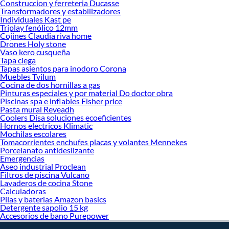
Construccion y ferreteria Ducasse
Transformadores y estabilizadores
Muebles de oficina
Individuales Kast pe
Archivadores de oficina
Triplay fenólico 12mm
Locker
Cojines Claudia riva home
Mesas de reuniones
Drones Holy stone
Sillas de escritorio
Vaso kero cusqueña
Silla gamer
Tapa ciega
Tapas asientos para inodoro Corona
Muebles Tvilum
Cocina de dos hornillas a gas
Pinturas especiales y por material Do doctor obra
Piscinas spa e inflables Fisher price
Pasta mural Reveadh
Coolers Disa soluciones ecoeficientes
Hornos electricos Klimatic
Mochilas escolares
Tomacorrientes enchufes placas y volantes Mennekes
Porcelanato antideslizante
Emergencias
Aseo industrial Proclean
Filtros de piscina Vulcano
Lavaderos de cocina Stone
Calculadoras
Pilas y baterias Amazon basics
Detergente sapolio 15 kg
Accesorios de bano Purepower