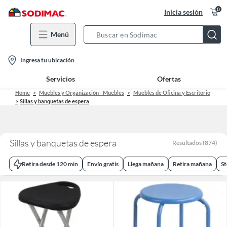
0
Inicia sesión
Menú
Search
Bar
location-
Ingresa tu ubicación
icon
Servicios
Ofertas
Home
Muebles y Organización - Muebles
Muebles de Oficina y Escritorio
Sillas y banquetas de espera
Sillas y banquetas de espera
Resultados
(
874
)
Retira desde 120 min
Envío gratis
Llega mañana
Retira mañana
St