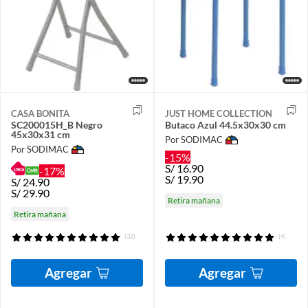
CASA BONITA
JUST HOME COLLECTION
SC200015H_B Negro
Butaco Azul 44.5x30x30 cm
45x30x31 cm
Por SODIMAC
Por SODIMAC
-15%
S/
16.90
-17%
S/
19.90
S/
24.90
S/
29.90
Retira mañana
Retira mañana
(32)
(4)
Agregar
Agregar