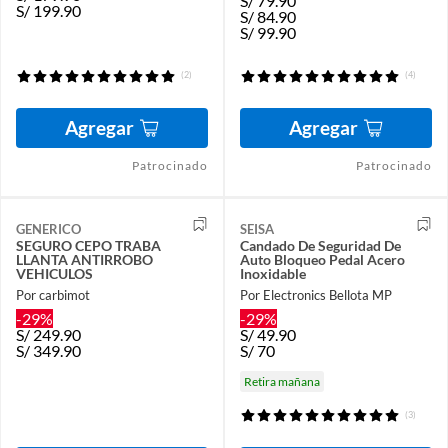
S/
79.90
S/
199.90
S/
84.90
S/
99.90
(2)
(4)
Agregar
Agregar
Patrocinado
Patrocinado
GENERICO
SEISA
SEGURO CEPO TRABA
Candado De Seguridad De
LLANTA ANTIRROBO
Auto Bloqueo Pedal Acero
VEHICULOS
Inoxidable
Por carbimot
Por Electronics Bellota MP
-29%
-29%
S/
249.90
S/
49.90
S/
349.90
S/
70
Retira mañana
(3)