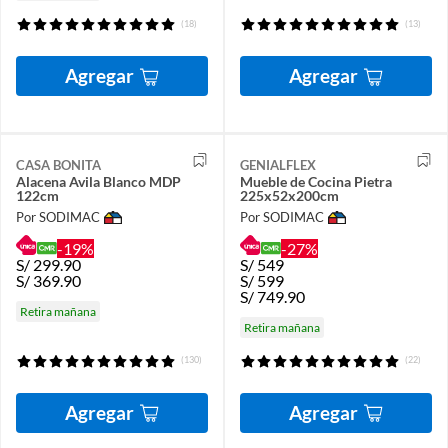
(18)
(13)
Agregar
Agregar
CASA BONITA
GENIALFLEX
Alacena Avila Blanco MDP
Mueble de Cocina Pietra
122cm
225x52x200cm
Por SODIMAC
Por SODIMAC
-19%
-27%
S/
299.90
S/
549
S/
369.90
S/
599
S/
749.90
Retira mañana
Retira mañana
(130)
(22)
Agregar
Agregar