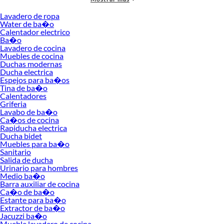
estética y rendimiento. Esta diversidad permite crear ambientes personalizados,
Lavadero de ropa
donde cada detalle contribuye a una experiencia más eficiente y organizada.
Water de ba�o
Calentador electrico
Seleccionar los productos adecuados para tu cocina no solo optimiza el tiempo,
Ba�o
sino que también garantiza resultados de calidad en cada preparación. Antes de
Lavadero de cocina
decidir, considera el espacio disponible, la frecuencia de uso y el tipo de recetas
Muebles de cocina
que sueles preparar. Descubre cuál se adapta mejor a ti y explora nuestras
Duchas modernas
Ducha electrica
colecciones disponibles para encontrar la opción ideal. Conoce más sobre sus
Espejos para ba�os
beneficios y convierte tu cocina en un lugar funcional y lleno de estilo.
Tina de ba�o
Calentadores
Lavaropa
Griferia
Inodoro
Lavabo de ba�o
Terma electrica
Ca�os de cocina
Baño
Rapiducha electrica
Lavadero
Ducha bidet
Muebles de cocina
Muebles para ba�o
Duchas
Sanitario
Ducha electrica
Salida de ducha
Urinario para hombres
Espejos para baños
Medio ba�o
Tina
Barra auxiliar de cocina
Terma
Ca�o de ba�o
Griferia
Estante para ba�o
Lavadero de baño
Extractor de ba�o
Caño para lavadero
Jacuzzi ba�o
Rapiduchas
Mueble lavadero de cocina