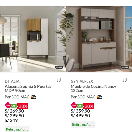
DITALIA
GENIALFLEX
Alacena Sophia 5 Puertas
Mueble de Cocina Nancy
MDP 90cm
122cm
Por SODIMAC
Por SODIMAC
-23%
-28%
S/
269.90
S/
359.90
S/
299.90
S/
499.90
S/
349
Retira mañana
Retira mañana