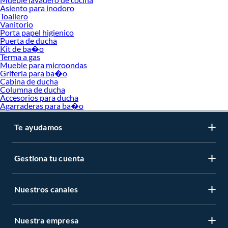
Bidet
Asiento para inodoro
Toallero
Muebles para baño
Vanitorio
Sanitario
Porta papel higienico
Llave de ducha
Puerta de ducha
Urinario
Kit de ba�o
Juegos de baño
Terma a gas
Barra de cocina
Mueble para microondas
Caño para lavadero de baño
Griferia para ba�o
Estante para baño
Cabina de ducha
Columna de ducha
Extractor de aire para baño
Accesorios para ducha
Hidromasaje
Agarraderas para ba�o
Mueble lavadero de cocina
Tapa de inodoro
Toalleros para baño
Te ayudamos
Vanitorio
Porta papel higienico
Puerta de ducha
Gestiona tu cuenta
Set de baño
Calentador a gas
Mueble para microondas
Nuestros canales
Griferia para baño
Cabina de ducha
Columna de ducha
Accesorios para ducha
Nuestra empresa
Agarraderas para baño