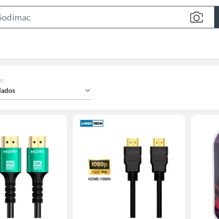
Search
Bar
r
:
ados