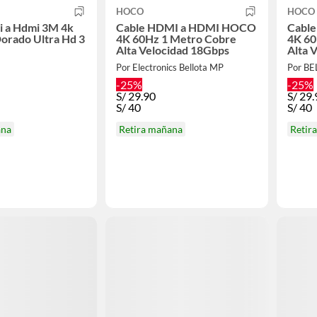
HOCO
HOCO
i a Hdmi 3M 4k
Cable HDMI a HDMI HOCO
Cabl
orado Ultra Hd 3
4K 60Hz 1 Metro Cobre
4K 60
Alta Velocidad 18Gbps
Alta 
Por Electronics Bellota MP
-25%
-25%
S/
29.90
S/
29.
S/
40
S/
40
ana
Retira mañana
Retir