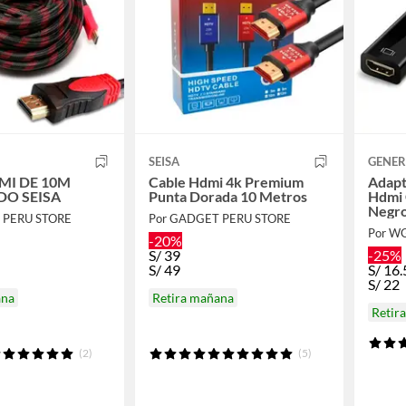
SEISA
GENER
MI DE 10M
Cable Hdmi 4k Premium
Adapt
O SEISA
Punta Dorada 10 Metros
Hdmi 
Negr
 PERU STORE
Por GADGET PERU STORE
Por W
-20%
S/
39
-25%
S/
49
S/
16.
S/
22
ana
Retira mañana
Retir
(2)
(5)