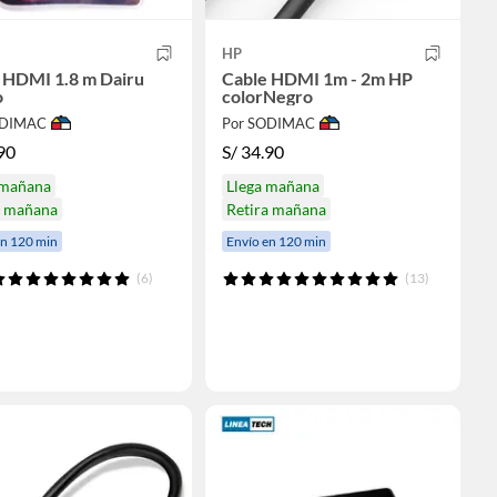
HP
 HDMI 1.8 m Dairu
Cable HDMI 1m - 2m HP
o
colorNegro
ODIMAC
Por SODIMAC
90
S/
34.90
 mañana
Llega mañana
a mañana
Retira mañana
en 120 min
Envío en 120 min
(6)
(13)