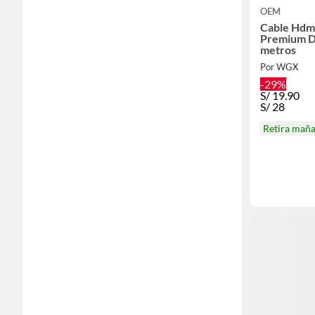
OEM
Cable Hdm
Premium D
metros
Por WGX
-29%
S/
19.90
S/
28
Retira mañ