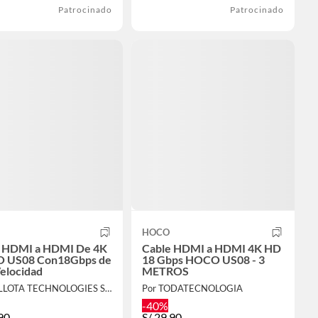
Patrocinado
Patrocinado
HOCO
 HDMI a HDMI De 4K
Cable HDMI a HDMI 4K HD
 US08 Con18Gbps de
18 Gbps HOCO US08 - 3
Velocidad
METROS
Por BELLOTA TECHNOLOGIES S.A.C
Por TODATECNOLOGIA
-40%
90
S/
29.90