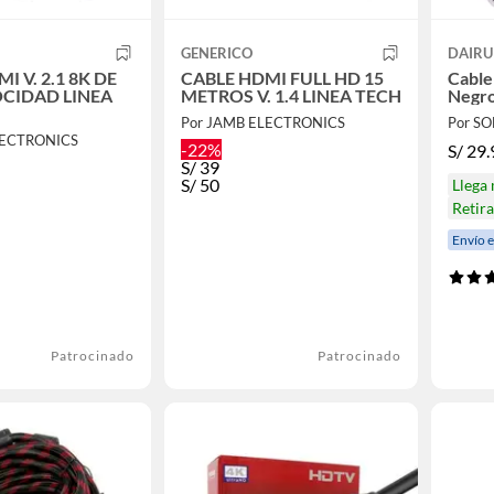
GENERICO
DAIRU
I V. 2.1 8K DE
CABLE HDMI FULL HD 15
Cable
OCIDAD LINEA
METROS V. 1.4 LINEA TECH
Negr
Por JAMB ELECTRONICS
Por S
LECTRONICS
-22%
S/
29.
S/
39
S/
50
Llega
Retir
Envío 
Patrocinado
Patrocinado