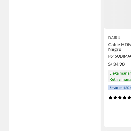
DAIRU
Cable HDM
Negro
Por SODIMA
S/
34.90
Llega maña
Retira mañ
Envío en 120 