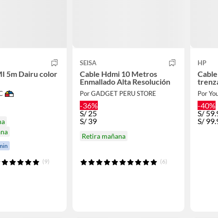
SEISA
HP
I 5m Dairu color
Cable Hdmi 10 Metros
Cable
Enmallado Alta Resolución
trenz
C
Por GADGET PERU STORE
Por You
-36%
-40%
S/
25
S/
59.
S/
39
S/
99.
na
ana
Retira mañana
min
(9)
(6)