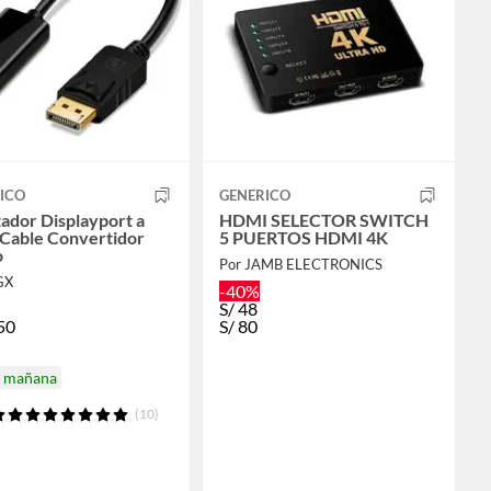
ICO
GENERICO
ador Displayport a
HDMI SELECTOR SWITCH
Cable Convertidor
5 PUERTOS HDMI 4K
o
Por JAMB ELECTRONICS
GX
-40%
S/
48
50
S/
80
a mañana
(10)