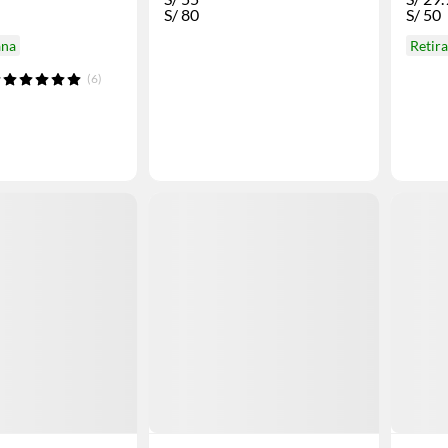
S/
80
S/
50
ana
Retir
(6)