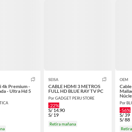
SEISA
OEM
i 4k Premium -
CABLE HDMI 3 METROS
Cable
da - Ultra Hd 5
FULL HD BLUE RAY TV PC
Malla
Núcle
Por GADGET PERU STORE
TICA
Por B
-22%
S/
14.90
-56%
S/
19
S/
39
S/
88
Retira mañana
ana
Retir