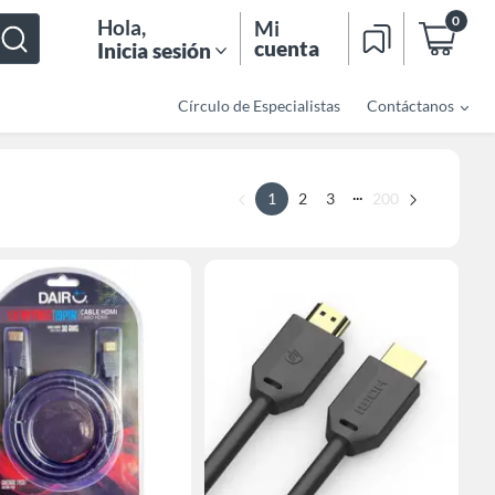
0
Hola
,
Mi
cuenta
Inicia sesión
Círculo de Especialistas
Contáctanos
...
1
2
3
200