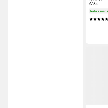
S/
64
Retira mañ