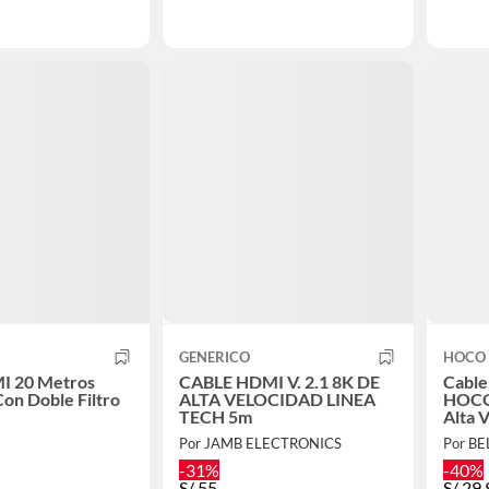
GENERICO
HOCO
I 20 Metros
CABLE HDMI V. 2.1 8K DE
Cable
on Doble Filtro
ALTA VELOCIDAD LINEA
HOCO
TECH 5m
Alta 
Por JAMB ELECTRONICS
-31%
-40%
S/
55
S/
29.