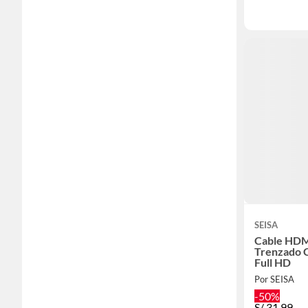
SEISA
Cable HDM
Trenzado C
Full HD
Por SEISA
-50%
S/
31.99