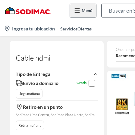
Menú
location-
Ingresa tu ubicación
Servicios
Ofertas
icon
Ordenar po
Recomend
Cable hdmi
Tipo de Entrega
Envío a domicilio
Gratis
Llega mañana
Retiro en un punto
Sodimac Lima Centro, Sodimac Plaza Norte, Sodimac La Victoria, Sodimac San Miguel, Sodimac S. J. Lurigancho, Sodimac Chacarilla, Sodimac Av. La Molina, Sodimac Colonial, Maestro Barrios Altos, Sodimac Naranjal
Retira mañana