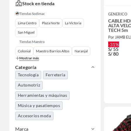
Stock en tienda
Tiendas Sodimac
GENERICO
CABLE HDM
Lima Centro
Plaza Norte
La Victoria
ALTA VEL
TECH 5m
San Miguel
Por JAMB E
Tiendas Maestro
-31%
S/
55
Colonial
Maestro Barrios Altos
Naranjal
S/
80
Mostrar más
Categoría
Tecnología
Ferretería
Automotriz
Herramientas y máquinas
Música y pasatiempos
Accesorios moda
Marca