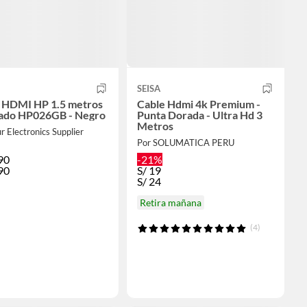
SEISA
 HDMI HP 1.5 metros
Cable Hdmi 4k Premium -
ado HP026GB - Negro
Punta Dorada - Ultra Hd 3
Metros
r Electronics Supplier
Por SOLUMATICA PERU
90
-21%
90
S/
19
S/
24
Retira mañana
(4)