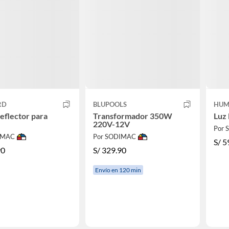
RD
BLUPOOLS
HUM
eflector para
Transformador 350W
Luz
220V-12V
Por
IMAC
Por SODIMAC
S/
5
90
S/
329.90
Envío en 120 min