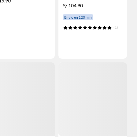
19.90
S/
104.90
Envío en 120 min
(1)