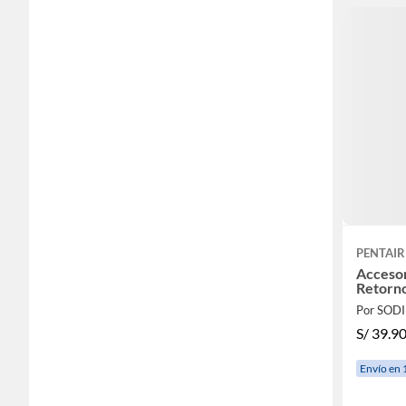
PENTAIR
Accesor
Retorno
Por SOD
S/
39.9
Envío en 