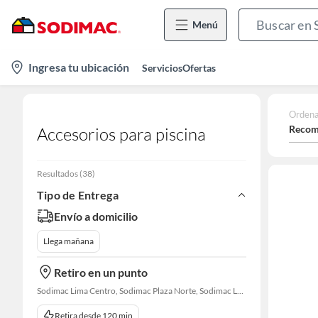
Menú
location-
Ingresa tu ubicación
Servicios
Ofertas
icon
Ordena
Recom
Accesorios para piscina
Resultados
(
38
)
Tipo de Entrega
Envío a domicilio
Llega mañana
Retiro en un punto
Sodimac Lima Centro, Sodimac Plaza Norte, Sodimac La Victoria, Sodimac San Miguel, Sodimac S. J. Lurigancho, Sodimac Chacarilla, Sodimac Av. La Molina, Sodimac Colonial, Maestro Barrios Altos, Sodimac Naranjal
Retira desde 120 min