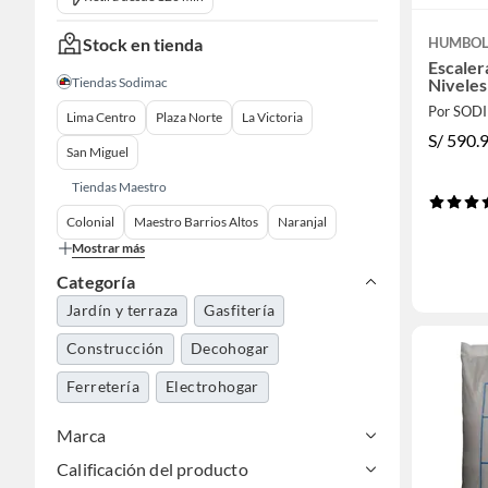
Stock en tienda
HUMBO
Escaler
Tiendas Sodimac
Niveles
Por SOD
Lima Centro
Plaza Norte
La Victoria
S/
590.
San Miguel
Tiendas Maestro
Colonial
Maestro Barrios Altos
Naranjal
Mostrar más
Categoría
Jardín y terraza
Gasfitería
Construcción
Decohogar
Ferretería
Electrohogar
Marca
Calificación del producto