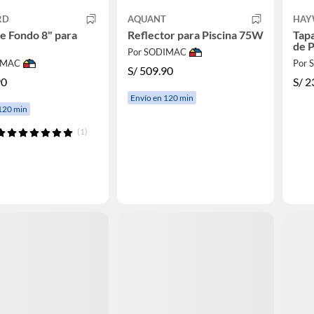
RD
AQUANT
HAY
 de Fondo 8" para
Reflector para Piscina 75W
Tapa
de P
Por SODIMAC
IMAC
Por
S/
509.90
90
S/
2
Envío en 120 min
120 min
(1)