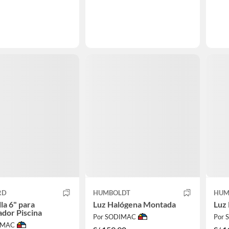
RD
HUMBOLDT
HUM
lla 6" para
Luz Halógena Montada
Luz
dor Piscina
Por SODIMAC
Por
IMAC