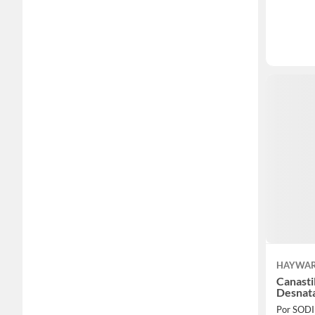
HAYWA
Canasti
Desnata
Por SOD