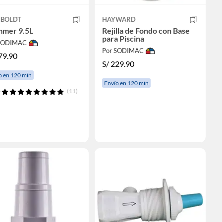
BOLDT
HAYWARD
mmer 9.5L
Rejilla de Fondo con Base
para Piscina
 SODIMAC
Por SODIMAC
79.90
S/
229.90
o en 120 min
Envío en 120 min
(11)