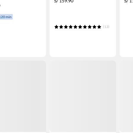
S/
159.90
S/
1
0
120 min
(13)