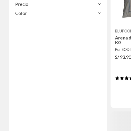
Precio
Color
BLUPOO
Arena d
KG
Por SOD
S/
93.9