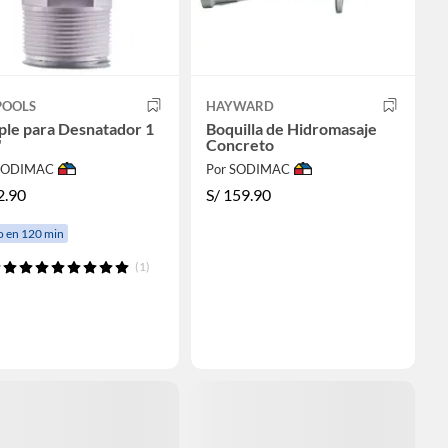
POOLS
HAYWARD
ple para Desnatador 1
Boquilla de Hidromasaje
'
Concreto
 SODIMAC
Por SODIMAC
2.90
S/
159.90
o en 120 min
(1)