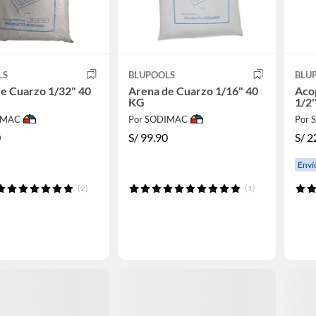
LS
BLUPOOLS
BLU
e Cuarzo 1/32" 40
Arena de Cuarzo 1/16" 40
Aco
KG
1/2'
IMAC
Por SODIMAC
Por
0
S/
99.90
S/
2
Enví
(2)
(1)