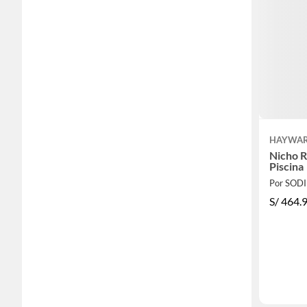
HAYWA
Nicho R
Piscina
Por SOD
S/
464.