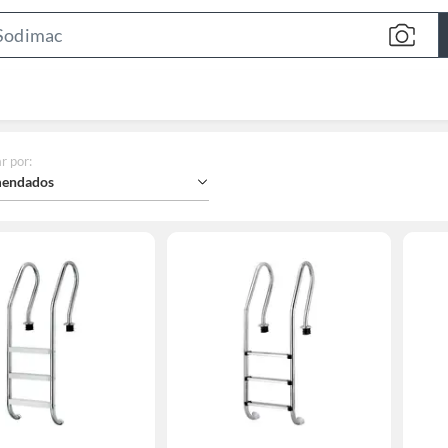
Search
Bar
r por
:
endados