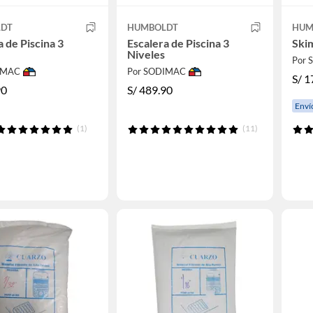
LDT
HUMBOLDT
HUM
a de Piscina 3
Escalera de Piscina 3
Ski
Niveles
Por
IMAC
Por SODIMAC
S/
1
90
S/
489.90
Enví
(1)
(11)