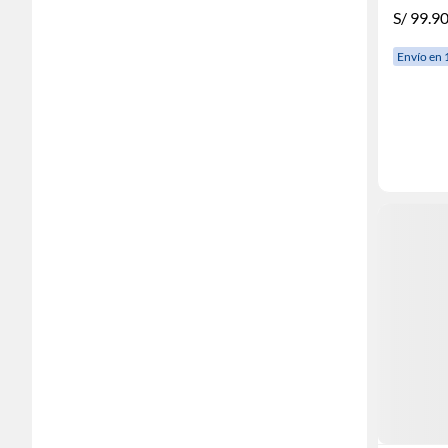
S/
99.9
Envío en 