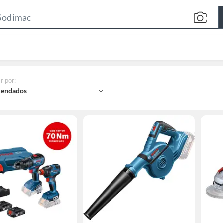
Search
Bar
r por
:
endados