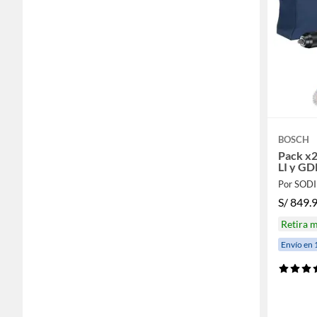
BOSCH
Pack x2
LI y G
Por SOD
S/
849.
Retira 
Envío en 