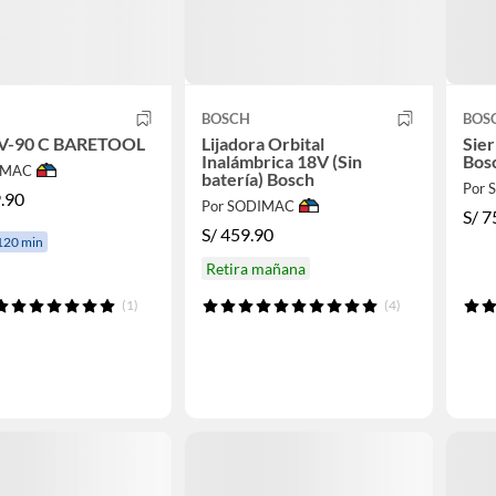
BOSCH
BOS
V-90 C BARETOOL
Lijadora Orbital
Sier
Inalámbrica 18V (Sin
Bos
IMAC
batería) Bosch
Por
.90
Por SODIMAC
S/
7
S/
459.90
120 min
Retira mañana
(1)
(4)