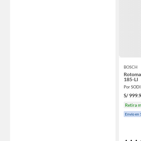
BOSCH
Rotoma
185-LI
Por SOD
S/
999.
Retira 
Envío en 