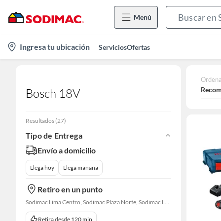
Menú
location-
Ingresa tu ubicación
Servicios
Ofertas
icon
Ordena
Recom
Bosch 18V
Resultados
(
27
)
Tipo de Entrega
Envío a domicilio
Llega hoy
Llega mañana
Retiro en un punto
Sodimac Lima Centro, Sodimac Plaza Norte, Sodimac La Victoria, Sodimac San Miguel, Sodimac S. J. Lurigancho, Sodimac Chacarilla, Sodimac Av. La Molina, Sodimac Colonial, Maestro Barrios Altos, Sodimac Naranjal
Retira desde 120 min