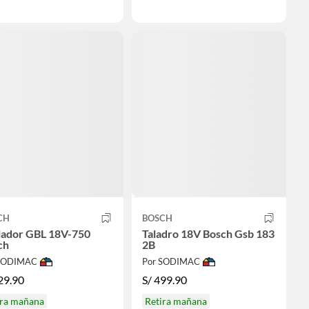
CH
BOSCH
lador GBL 18V-750
Taladro 18V Bosch Gsb 183
ch
2B
 SODIMAC
Por SODIMAC
29.90
S/
499.90
ira mañana
Retira mañana