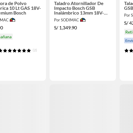
ora de Polvo
Taladro Atornillador De
Tala
rica 10 Lt GAS 18V-
Impacto Bosch GSB
GSB
remium Bosch
Inalámbrico 13mm 18V-
Por
150 C (Sin batería)
IMAC
Por SODIMAC
S/
4
90
S/
1,349.90
Ret
mañana
Enví
(2)