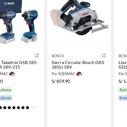
BOSCH
BOS
 Taladros GSB 185-
Sierra Circular Bosch GKS
Llav
DR 18V-215
185LI 18V
GDS
IMAC
Por SODIMAC
Por
90
S/
859.90
S/
1
mañana
Ret
120 min
Enví
(3)