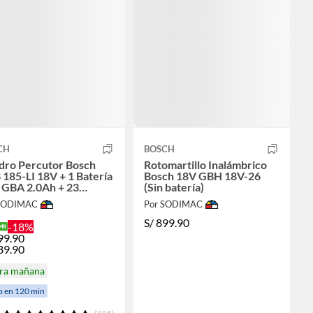
CH
BOSCH
adro Percutor Bosch
Rotomartillo Inalámbrico
185-LI 18V + 1 Batería
Bosch 18V GBH 18V-26
 GBA 2.0Ah + 23
(Sin batería)
esorios
 SODIMAC
Por SODIMAC
S/
899.90
-18%
99.90
89.90
ira mañana
o en 120 min