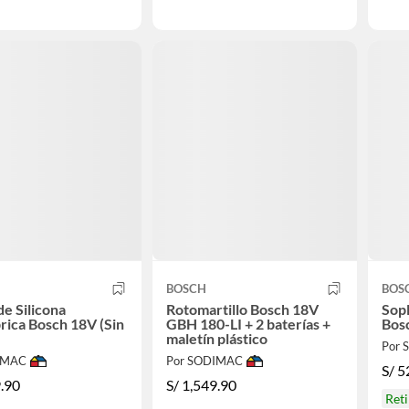
BOSCH
BOS
de Silicona
Rotomartillo Bosch 18V
Sop
rica Bosch 18V (Sin
GBH 180-LI + 2 baterías +
Bos
)
maletín plástico
Por
IMAC
Por SODIMAC
S/
5
.90
S/
1,549.90
Ret