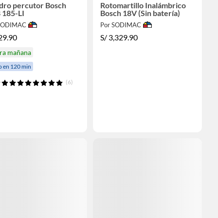
dro percutor Bosch
Rotomartillo Inalámbrico
 185-LI
Bosch 18V (Sin batería)
 SODIMAC
Por SODIMAC
29.90
S/
3,329.90
ira mañana
o en 120 min
(6)