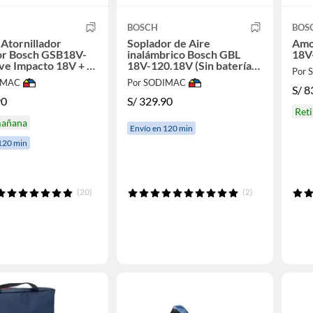
BOSCH
BOS
 Atornillador
Soplador de Aire
Amo
or Bosch GSB18V-
inalámbrico Bosch GBL
18V
ave Impacto 18V + 2
18V-120.18V (Sin batería)
Por
s + 1 Cargador+
Bosch
IMAC
Por SODIMAC
n
S/
8
90
S/
329.90
Ret
mañana
Envío en 120 min
120 min
(20)
(2)