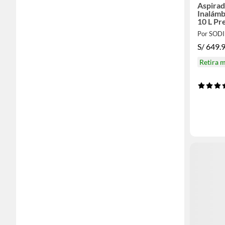
Aspirad
Inalámb
10 L P
Por SOD
S/
649.
Retira 