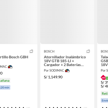
BOSCH
BOS
rtillo Bosch GBH
Atornillador Inalámbrico
Tal
18V GTB 185-LI +
GSB 
Cargador + 2 Baterías
18V
IMAC
Bosch
Acc
Por SODIMAC
Por
90
S/
1,149.90
mañana
S/
3
S/
4
120 min
Ret
Enví