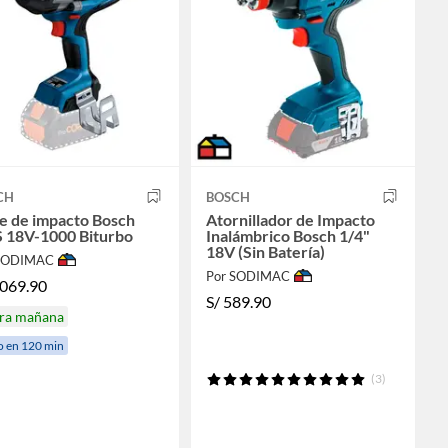
CH
BOSCH
e de impacto Bosch
Atornillador de Impacto
 18V-1000 Biturbo
Inalámbrico Bosch 1/4"
18V (Sin Batería)
 SODIMAC
Por SODIMAC
,069.90
S/
589.90
ira mañana
o en 120 min
(3)