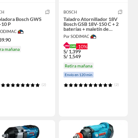
CH
BOSCH
ladora Bosch GWS
Taladro Atornillador 18V
-10 P
Bosch GSB 18V-150 C + 2
baterías + maletín de
 SODIMAC
plástico
Por SODIMAC
39.90
-10%
ira mañana
S/
1,399
S/
1,549
Retira mañana
Envío en 120 min
(2)
(2)