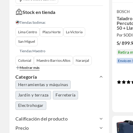
Stock en tienda
BOSCH
Taladro
Tiendas Sodimac
Percut
50 + Ll
Lima Centro
Plaza Norte
La Victoria
Batería
Por SOD
Maletí
San Miguel
S/
899.
Tiendas Maestro
Retira 
Colonial
Maestro Barrios Altos
Naranjal
Envío en 
Mostrar más
Categoría
Herramientas y máquinas
Jardín y terraza
Ferretería
Electrohogar
Calificación del producto
Precio