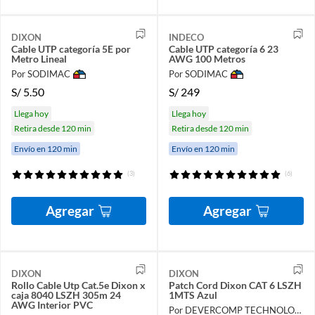
DIXON
INDECO
Cable UTP categoría 5E por
Cable UTP categoría 6 23
Metro Lineal
AWG 100 Metros
Por SODIMAC
Por SODIMAC
S/
5.50
S/
249
Llega hoy
Llega hoy
Retira desde 120 min
Retira desde 120 min
Envío en 120 min
Envío en 120 min
(3)
(6)
Agregar
Agregar
DIXON
DIXON
Rollo Cable Utp Cat.5e Dixon x
Patch Cord Dixon CAT 6 LSZH
caja 8040 LSZH 305m 24
1MTS Azul
AWG Interior PVC
Por DEVERCOMP TECHNOLOGY