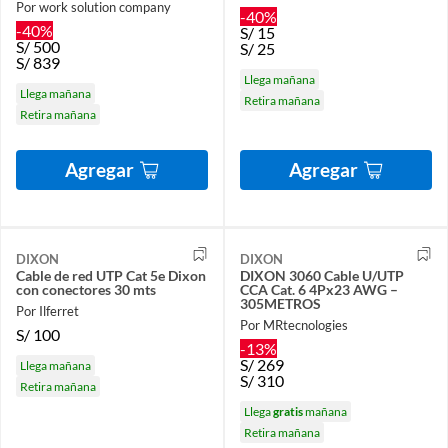
Por work solution company
-40%
-40%
S/
15
S/
500
S/
25
S/
839
Llega mañana
Llega mañana
Retira mañana
Retira mañana
Agregar
Agregar
DIXON
DIXON
Cable de red UTP Cat 5e Dixon
DIXON 3060 Cable U/UTP
con conectores 30 mts
CCA Cat. 6 4Px23 AWG –
305METROS
Por Ilferret
Por MRtecnologies
S/
100
-13%
S/
269
Llega mañana
S/
310
Retira mañana
Llega
gratis
mañana
Retira mañana