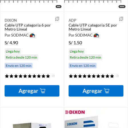
DIXON
ADP
Cable UTP categoría 6 por
Cable UTP categoría 5E por
Metro Lineal
Metro Lineal
Por SODIMAC
Por SODIMAC
S/
4.90
S/
1.50
Llega hoy
Llega hoy
Retira desde 120 min
Retira desde 120 min
Envío en 120 min
Envío en 120 min
(6)
(3)
Agregar
Agregar