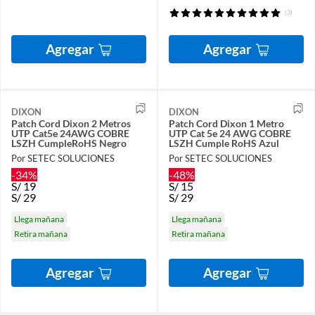
(3)
Agregar
Agregar
DIXON
DIXON
Patch Cord Dixon 2 Metros
Patch Cord Dixon 1 Metro
UTP Cat5e 24AWG COBRE
UTP Cat 5e 24 AWG COBRE
LSZH CumpleRoHS Negro
LSZH Cumple RoHS Azul
Por SETEC SOLUCIONES
Por SETEC SOLUCIONES
-34%
-48%
S/
19
S/
15
S/
29
S/
29
Llega mañana
Llega mañana
Retira mañana
Retira mañana
Agregar
Agregar