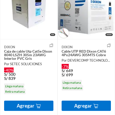
DIXON
DIXON
Caja de cable Utp Cat5e Dixon
Cable UTP RED Dixon CAT6
8040 LSZH 305m 23AWG
4Px24AWG 305MTS Cobre
Interior PVC Gris
Por DEVERCOMP TECHNOLOGY
Por SETEC SOLUCIONES
-7%
-40%
S/
649
S/
500
S/
699
S/
839
Llega mañana
Llega mañana
Retira mañana
Retira mañana
Agregar
Agregar