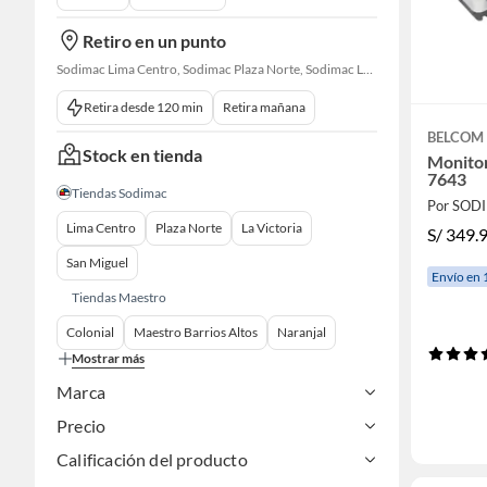
Retiro en un punto
Sodimac Lima Centro, Sodimac Plaza Norte, Sodimac La Victoria, Sodimac San Miguel, Sodimac S. J. Lurigancho, Sodimac Chacarilla, Sodimac Av. La Molina, Sodimac Colonial, Maestro Barrios Altos, Sodimac Naranjal
Retira desde 120 min
Retira mañana
BELCOM
Stock en tienda
Monitor
7643
Tiendas Sodimac
Por SOD
Lima Centro
Plaza Norte
La Victoria
S/
349.
San Miguel
Envío en 
Tiendas Maestro
Colonial
Maestro Barrios Altos
Naranjal
Mostrar más
Marca
Precio
Calificación del producto