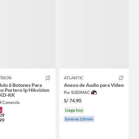
ISION
ATLANTIC
ulo 6 Botones Para
Anexo de Audio para Video
o Portero Ip Hikvision
Por SODIMAC
KD-KK
S/
74.90
IX Comercio
%
Llega hoy
09
Envío en 120 min
99