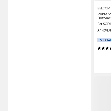
BELCOM
Portero
Botone
Por SOD
S/
479.
ESPECIA