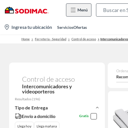
Menú
location-
Ingresa tu ubicación
Servicios
Ofertas
icon
Home
Ferretería - Seguridad
Control de acceso
Intercomunicadores
Ordena
Recom
Control de acceso
Intercomunicadores y
videoporteros
Resultados
(
196
)
Tipo de Entrega
Envío a domicilio
Gratis
Llega hoy
Llega mañana