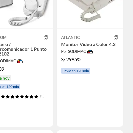
COM
ATLANTIC
ero /
Monitor Video a Color 4.3"
ercomunicador 1 Punto
Por SODIMAC
2102
S/
299.90
 SODIMAC
09
Envío en 120 min
a hoy
o en 120 min
(3)