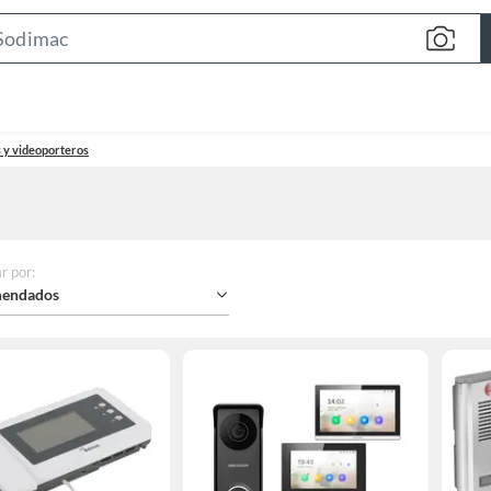
Search
Bar
 y videoporteros
r por
:
endados