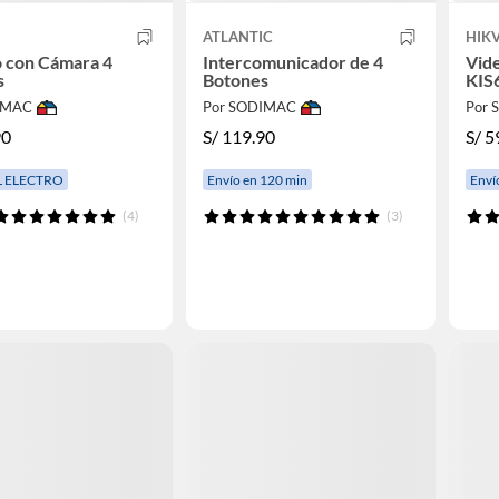
ATLANTIC
HIKV
 con Cámara 4
Intercomunicador de 4
Vid
s
Botones
KIS
IMAC
Por SODIMAC
Por
90
S/
119.90
S/
5
L ELECTRO
Envío en 120 min
Enví
(4)
(3)