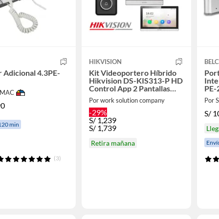
HIKVISION
BEL
 Adicional 4.3PE-
Kit Videoportero Híbrido
Port
Hikvision DS-KIS313-P HD
Int
Control App 2 Pantallas
PE-
IMAC
táctil
Por work solution company
Por
90
-29%
S/
1
S/
1,239
120 min
S/
1,739
Lleg
Enví
Retira mañana
(3)