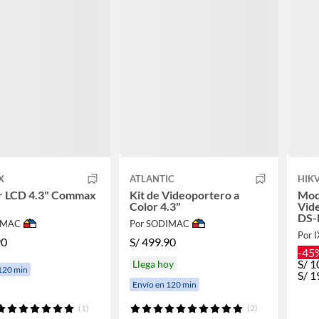
X
ATLANTIC
HIKV
r LCD 4.3" Commax
Kit de Videoportero a
Mod
Color 4.3"
Vide
DS-
IMAC
Por SODIMAC
Por 
90
S/
499.90
-45
S/
1
Llega hoy
120 min
S/
1
Envío en 120 min
(1)
(2)