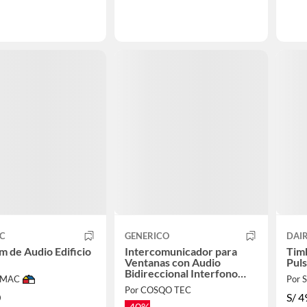
IC
GENERICO
DAI
m de Audio Edificio
Intercomunicador para
Timb
Ventanas con Audio
Puls
Bidireccional Interfono
IMAC
Por
Anti Ruido
Por COSQO TEC
0
S/
4
-40%