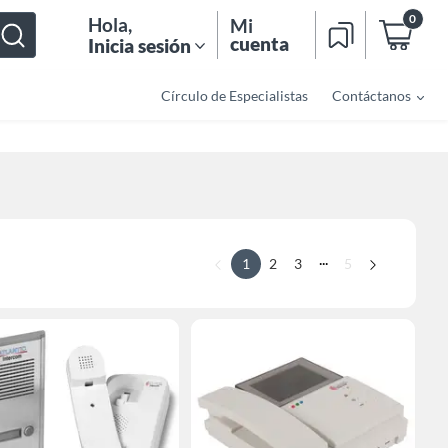
0
Hola
,
Mi
cuenta
Inicia sesión
Círculo de Especialistas
Contáctanos
...
1
2
3
5