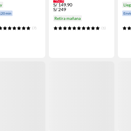
S/
149.90
oy
Lleg
S/
249
120 min
Enví
Retira mañana
(7)
(1)