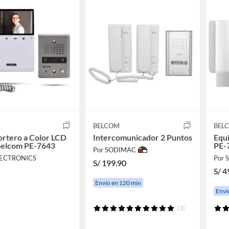
BELCOM
BEL
rtero a Color LCD
Intercomunicador 2 Puntos
Equ
Belcom PE-7643
PE-
Por SODIMAC
ELECTRONICS
Por
S/
199.90
S/
4
Envío en 120 min
Enví
(3)