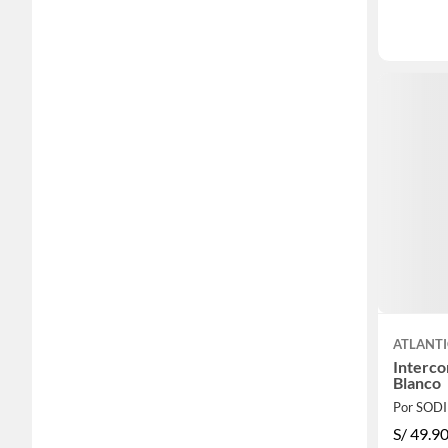
ATLANT
Interco
Blanco
Por SOD
S/
49.9