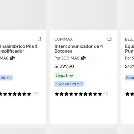
COMMAX
BEL
Inalámbrico Pila 1
Intercomunicador de 4
Equ
Amplificador
Botones
Pun
IMAC
Por SODIMAC
Por
0
S/
299.90
S/
2
Llega hoy
120 min
Enví
Envío en 120 min
(17)
(1)