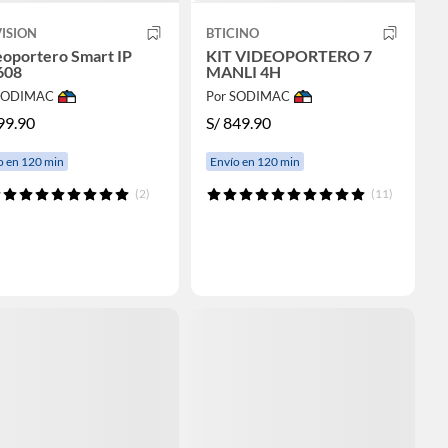
ISION
BTICINO
eoportero Smart IP
KIT VIDEOPORTERO 7
608
MANLI 4H
 SODIMAC
Por SODIMAC
99.90
S/
849.90
o en 120 min
Envío en 120 min
(2)
(11)