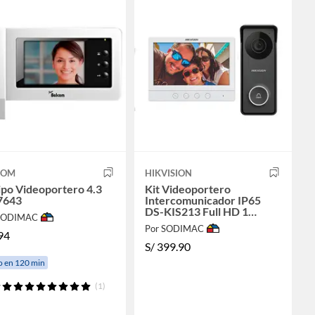
COM
HIKVISION
ipo Videoportero 4.3
Kit Videoportero
7643
Intercomunicador IP65
DS-KIS213 Full HD 1
 SODIMAC
Pantalla LCD 7
Por SODIMAC
94
S/
399.90
o en 120 min
(1)