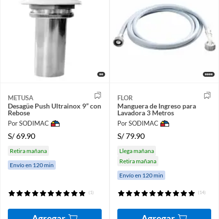
METUSA
FLOR
Desagüe Push Ultrainox 9” con
Manguera de Ingreso para
Rebose
Lavadora 3 Metros
Por SODIMAC
Por SODIMAC
S/
69.90
S/
79.90
Retira mañana
Llega mañana
Retira mañana
Envío en 120 min
Envío en 120 min
(1)
(14)
Agregar
Agregar