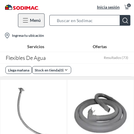
0
Inicia sesión
Menú
Search
Bar
location-
Ingresa tu ubicación
icon
Servicios
Ofertas
Flexibles De Agua
Resultados
(
73
)
Llega mañana
Stock en tienda
(
0
)