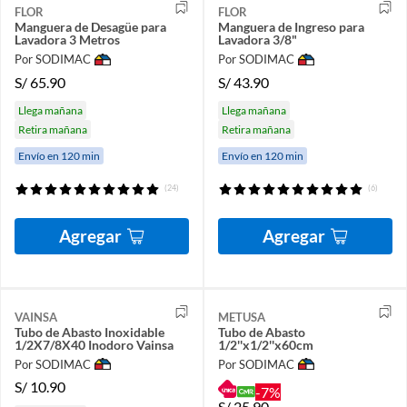
FLOR
FLOR
Manguera de Desagüe para
Manguera de Ingreso para
Lavadora 3 Metros
Lavadora 3/8"
Por SODIMAC
Por SODIMAC
S/
65.90
S/
43.90
Llega mañana
Llega mañana
Retira mañana
Retira mañana
Envío en 120 min
Envío en 120 min
(24)
(6)
Agregar
Agregar
VAINSA
METUSA
Tubo de Abasto Inoxidable
Tubo de Abasto
1/2X7/8X40 Inodoro Vainsa
1/2''x1/2''x60cm
Por SODIMAC
Por SODIMAC
S/
10.90
-7%
S/
25.90