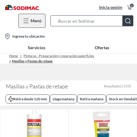
0
Inicia sesión
Menú
Search
Bar
location-
Ingresa tu ubicación
icon
Servicios
Ofertas
Home
Pinturas - Preparación y reparación superficies
Masillas y Pastas de retape
Masillas y Pastas de retape
Resultados
(
159
)
Retira desde 120 min
Llega mañana
Retira mañana
Stock en tienda
(