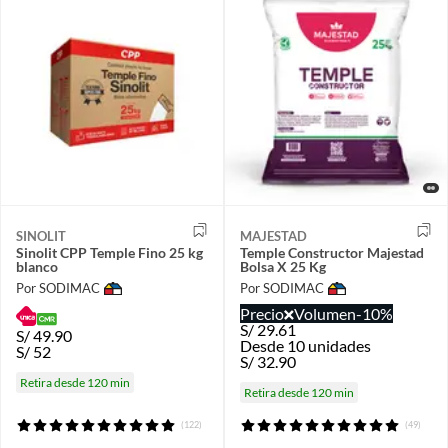
SINOLIT
MAJESTAD
Sinolit CPP Temple Fino 25 kg
Temple Constructor Majestad
blanco
Bolsa X 25 Kg
Por SODIMAC
Por SODIMAC
Precio
Volumen
-10%
S/
29.61
S/
49.90
Desde 10 unidades
S/
52
S/
32.90
Retira desde 120 min
Retira desde 120 min
(122)
(49)