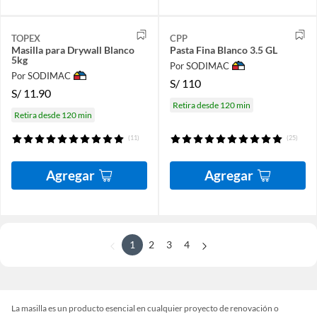
TOPEX
CPP
Masilla para Drywall Blanco
Pasta Fina Blanco 3.5 GL
5kg
Por SODIMAC
Por SODIMAC
S/
110
S/
11.90
Retira desde 120 min
Retira desde 120 min
(11)
(25)
Agregar
Agregar
1
2
3
4
La masilla es un producto esencial en cualquier proyecto de renovación o