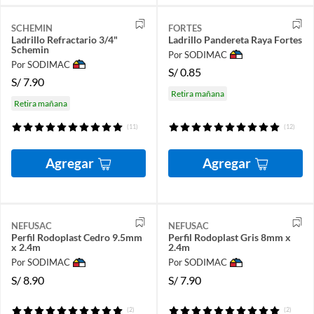
SCHEMIN
FORTES
Ladrillo Refractario 3/4"
Ladrillo Pandereta Raya Fortes
Schemin
Por SODIMAC
Por SODIMAC
S/
0.85
S/
7.90
Retira mañana
Retira mañana
(11)
(12)
Agregar
Agregar
NEFUSAC
NEFUSAC
Perfil Rodoplast Cedro 9.5mm
Perfil Rodoplast Gris 8mm x
x 2.4m
2.4m
Por SODIMAC
Por SODIMAC
S/
8.90
S/
7.90
(2)
(2)