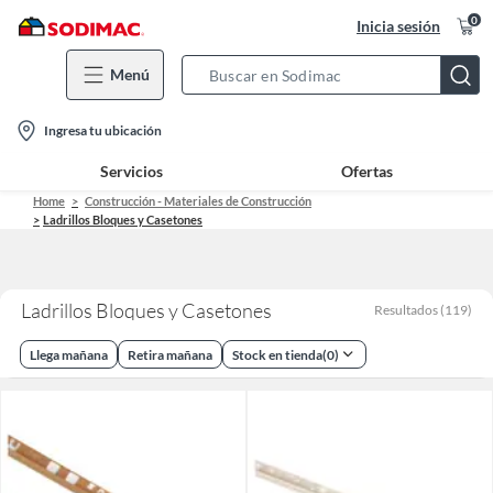
0
Inicia sesión
Menú
Search
Bar
location-
Ingresa tu ubicación
icon
Servicios
Ofertas
Home
Construcción - Materiales de Construcción
Ladrillos Bloques y Casetones
Ladrillos Bloques y Casetones
Resultados
(
119
)
Llega mañana
Retira mañana
Stock en tienda
(
0
)