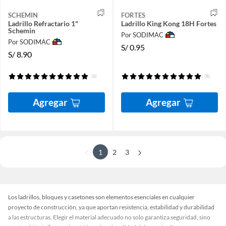
SCHEMIN
FORTES
Ladrillo Refractario 1"
Ladrillo King Kong 18H Fortes
Schemin
Por SODIMAC
Por SODIMAC
S/
0.95
S/
8.90
(6)
(8)
Agregar
Agregar
1
2
3
Los ladrillos, bloques y casetones son elementos esenciales en cualquier
proyecto de construcción, ya que aportan resistencia, estabilidad y durabilidad
a las estructuras. Elegir el material adecuado no solo garantiza seguridad, sino