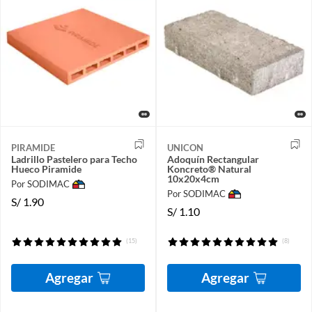
PIRAMIDE
UNICON
Ladrillo Pastelero para Techo
Adoquín Rectangular
Hueco Piramide
Koncreto® Natural
10x20x4cm
Por SODIMAC
Por SODIMAC
S/
1.90
S/
1.10
(15)
(8)
Agregar
Agregar