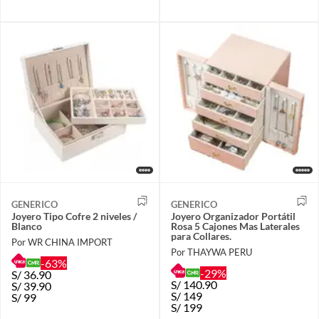
GENERICO
GENERICO
Joyero Tipo Cofre 2 niveles /
Joyero Organizador Portátil
Blanco
Rosa 5 Cajones Mas Laterales
para Collares.
Por WR CHINA IMPORT
Por THAYWA PERU
-63%
-29%
S/
36.90
S/
140.90
S/
39.90
S/
149
S/
99
S/
199