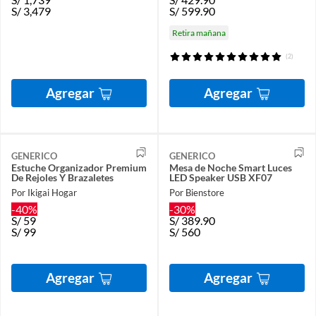
S/
3,479
S/
599.90
Retira mañana
(2)
Agregar
Agregar
GENERICO
GENERICO
Estuche Organizador Premium
Mesa de Noche Smart Luces
De Rejoles Y Brazaletes
LED Speaker USB XF07
Por Ikigai Hogar
Por Bienstore
-40%
-30%
S/
59
S/
389.90
S/
99
S/
560
Agregar
Agregar