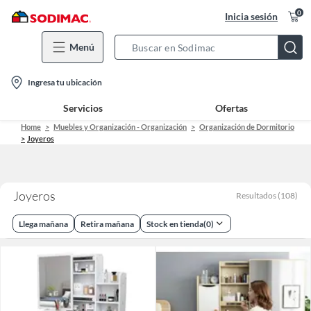
0
Inicia sesión
Menú
Search
Bar
location-
Ingresa tu ubicación
icon
Servicios
Ofertas
Home
Muebles y Organización - Organización
Organización de Dormitorio
Joyeros
Joyeros
Resultados
(
108
)
Llega mañana
Retira mañana
Stock en tienda
(
0
)