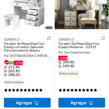
GENERICO
GENERICO
Tocador de Maquillaje Con
Tocador De Maquillaje Con
Espejo corredizo Taburete
Espejo Moderno - ZZ419
Para Dormitorio Blanco
Por Yayi Importaciones
Por DISTRIBUIDORA E IMPORTADORA
-33%
S/
399.90
-37%
S/
599.90
S/
251.90
S/
265.90
Retira mañana
S/
398.50
Retira mañana
(3)
(1)
Agregar
Agregar