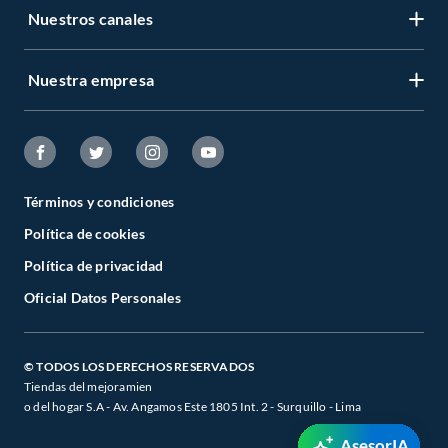
nuestras colecciones disponibles y descubre cuál se adapta mejor a ti. Conoce
Nuestros canales
más sobre sus beneficios y encuentra el joyero que te ayudará a mantener tus
piezas favoritas siempre organizadas y al alcance.
Complementa tu compra con estos productos:
Nuestra empresa
Organizador de ropa
Bolsas al vacio
Ropero armable
Colgadores de ropa
Organizadores de clóset
Relojes despertadores
Términos y condiciones
Zapatero
Política de cookies
Política de privacidad
Oficial Datos Personales
© TODOS LOS DERECHOS RESERVADOS
Tiendas del mejoramien
o del hogar S.A - Av. Angamos Este 1805 Int. 2 - Surquillo - Lima
AsesorIA