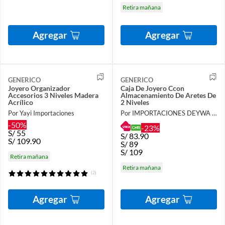
Retira mañana
Agregar
Agregar
GENERICO
GENERICO
Joyero Organizador
Caja De Joyero Ccon
Accesorios 3 Niveles Madera
Almacenamiento De Aretes De
Acrílico
2 Niveles
Por Yayi Importaciones
Por IMPORTACIONES DEYWA SAC
-50%
-23%
S/
55
S/
83.90
S/
109.90
S/
89
S/
109
Retira mañana
Retira mañana
(2)
Agregar
Agregar