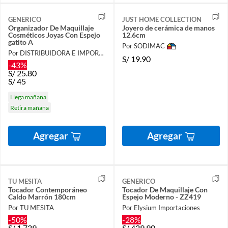
GENERICO
JUST HOME COLLECTION
Organizador De Maquillaje
Joyero de cerámica de manos
Cosméticos Joyas Con Espejo
12.6cm
gatito A
Por SODIMAC
Por DISTRIBUIDORA E IMPORTADORA
S/
19.90
-43%
S/
25.80
S/
45
Llega mañana
Retira mañana
Agregar
Agregar
TU MESITA
GENERICO
Tocador Contemporáneo
Tocador De Maquillaje Con
Caldo Marrón 180cm
Espejo Moderno - ZZ419
Por TU MESITA
Por Elysium Importaciones
-50%
-28%
S/
1,739
S/
429.90